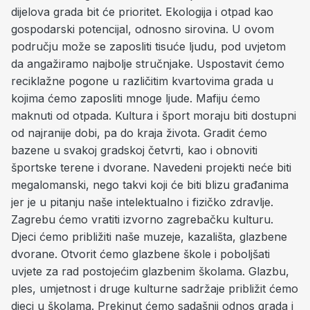
dijelova grada bit će prioritet. Ekologija i otpad kao
gospodarski potencijal, odnosno sirovina. U ovom
području može se zaposliti tisuće ljudu, pod uvjetom
da angažiramo najbolje stručnjake. Uspostavit ćemo
reciklažne pogone u različitim kvartovima grada u
kojima ćemo zaposliti mnoge ljude. Mafiju ćemo
maknuti od otpada. Kultura i šport moraju biti dostupni
od najranije dobi, pa do kraja života. Gradit ćemo
bazene u svakoj gradskoj četvrti, kao i obnoviti
športske terene i dvorane. Navedeni projekti neće biti
megalomanski, nego takvi koji će biti blizu građanima
jer je u pitanju naše intelektualno i fizičko zdravlje.
Zagrebu ćemo vratiti izvorno zagrebačku kulturu.
Djeci ćemo približiti naše muzeje, kazališta, glazbene
dvorane. Otvorit ćemo glazbene škole i poboljšati
uvjete za rad postojećim glazbenim školama. Glazbu,
ples, umjetnost i druge kulturne sadržaje približit ćemo
djeci u školama. Prekinut ćemo sadašnji odnos grada i