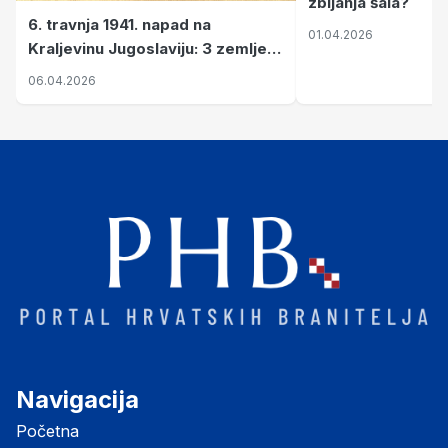
zbijanja šala?
6. travnja 1941. napad na
01.04.2026
Kraljevinu Jugoslaviju: 3 zemlje
nastale njenim raspadom
06.04.2026
Navigacija
Početna