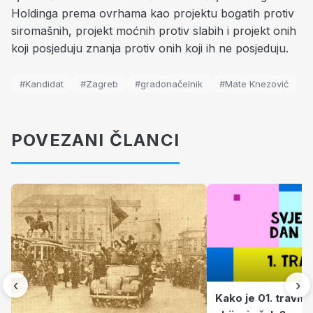
Holdinga prema ovrhama kao projektu bogatih protiv
siromašnih, projekt moćnih protiv slabih i projekt onih
koji posjeduju znanja protiv onih koji ih ne posjeduju.
#Kandidat
#Zagreb
#gradonačelnik
#Mate Knezović
POVEZANI ČLANCI
‹
›
Kako je 01. travnj