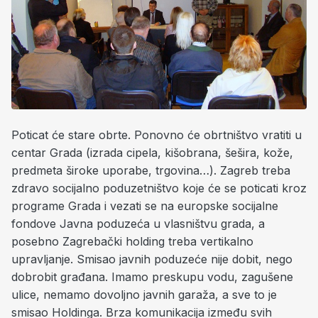
Poticat će stare obrte. Ponovno će obrtništvo vratiti u
centar Grada (izrada cipela, kišobrana, šešira, kože,
predmeta široke uporabe, trgovina…). Zagreb treba
zdravo socijalno poduzetništvo koje će se poticati kroz
programe Grada i vezati se na europske socijalne
fondove Javna poduzeća u vlasništvu grada, a
posebno Zagrebački holding treba vertikalno
upravljanje. Smisao javnih poduzeće nije dobit, nego
dobrobit građana. Imamo preskupu vodu, zagušene
ulice, nemamo dovoljno javnih garaža, a sve to je
smisao Holdinga. Brza komunikacija između svih