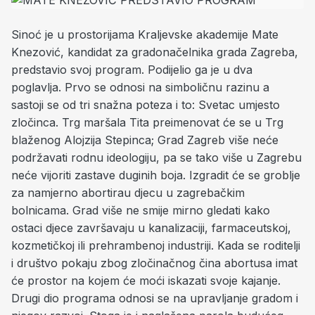
Sinoć je u prostorijama Kraljevske akademije Mate
Knezović, kandidat za gradonačelnika grada Zagreba,
predstavio svoj program. Podijelio ga je u dva
poglavlja. Prvo se odnosi na simboličnu razinu a
sastoji se od tri snažna poteza i to: Svetac umjesto
zločinca. Trg maršala Tita preimenovat će se u Trg
blaženog Alojzija Stepinca; Grad Zagreb više neće
podržavati rodnu ideologiju, pa se tako više u Zagrebu
neće vijoriti zastave duginih boja. Izgradit će se groblje
za namjerno abortirau djecu u zagrebačkim
bolnicama. Grad više ne smije mirno gledati kako
ostaci djece završavaju u kanalizaciji, farmaceutskoj,
kozmetičkoj ili prehrambenoj industriji. Kada se roditelji
i društvo pokaju zbog zločinačnog čina abortusa imat
će prostor na kojem će moći iskazati svoje kajanje.
Drugi dio programa odnosi se na upravljanje gradom i