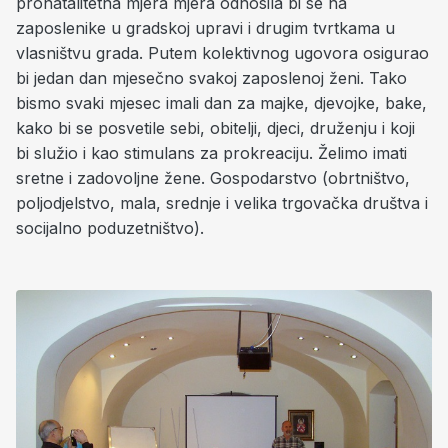
pronatalitetna mjera mjera odnosila bi se na
zaposlenike u gradskoj upravi i drugim tvrtkama u
vlasništvu grada. Putem kolektivnog ugovora osigurao
bi jedan dan mjesečno svakoj zaposlenoj ženi. Tako
bismo svaki mjesec imali dan za majke, djevojke, bake,
kako bi se posvetile sebi, obitelji, djeci, druženju i koji
bi služio i kao stimulans za prokreaciju. Želimo imati
sretne i zadovoljne žene. Gospodarstvo (obrtništvo,
poljodjelstvo, mala, srednje i velika trgovačka društva i
socijalno poduzetništvo).