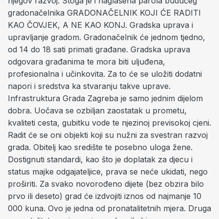
njegov razvoj. Stoga je i naglašena parola budućeg
gradonačelnika GRADONAČELNIK KOJI ĆE RADITI
KAO ČOVJEK, A NE KAO KONJ. Gradska uprava i
upravljanje gradom. Gradonačelnik će jednom tjedno,
od 14 do 18 sati primati građane. Gradska uprava
odgovara građanima te mora biti uljuđena,
profesionalna i učinkovita. Za to će se uložiti dodatni
napori i sredstva ka stvaranju takve uprave.
Infrastruktura Grada Zagreba je samo jednim dijelom
dobra. Uočava se ozbiljan zaostatak u prometu,
kvaliteti cesta, gubitku vode te njezinoj previsokoj cjeni.
Radit će se oni objekti koji su nužni za svestran razvoj
grada. Obitelj kao središte te posebno uloga žene.
Dostignuti standardi, kao što je doplatak za djecu i
status majke odgajateljice, prava se neće ukidati, nego
proširiti. Za svako novorođeno dijete (bez obzira bilo
prvo ili deseto) grad će izdvojiti iznos od najmanje 10
000 kuna. Ovo je jedna od pronatalitetnih mjera. Druga