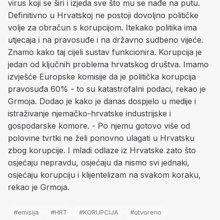
virus koji se širi i izjeda sve što mu se nađe na putu.
Definitivno u Hrvatskoj ne postoji dovoljno političke
volje za obračun s korupcijom. Itekako politika ima
utjecaja i na pravosuđe i na državno sudbeno vijeće.
Znamo kako taj cijeli sustav funkcionira. Korupcija je
jedan od ključnih problema hrvatskog društva. Imamo
izvješće Europske komisije da je politička korupcija
pravosuđa 60% - to su katastrofalni podaci, rekao je
Grmoja. Dodao je kako je danas dospjelo u medije i
istraživanje njemačko-hrvatske industrijske i
gospodarske komore. - Po njemu gotovo više od
polovine tvrtki ne želi ponovno ulagati u Hrvatsku
zbog korupcije. I mladi odlaze iz Hrvatske zato što
osjećaju nepravdu, osjećaju da nismo svi jednaki,
osjećaju korupciju i klijentelizam na svakom koraku,
rekao je Grmoja.
#emisija
#HRT
#KORUPCIJA
#otvoreno