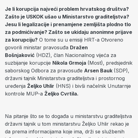
Je li korupcija najveći problem hrvatskog društva?
Zašto je USKOK ušao u Ministarstvo graditeljstva?
Jesu li legalizacije i prenamjene zemljišta plodno tlo
za podmićivanje? Zašto se ukidaju anonimne prijave
za korupciju?
O tome su u emisiji HRT-a Otvoreno
govorili ministar pravosuđa
Dražen
Bošnjaković
(HDZ), član Nacionalnog vijeća za
suzbijanje korupcije
Nikola Grmoja
(Most), predsjednik
saborskog Odbora za pravosuđe
Arsen Bauk
(SDP),
državni tajnik Ministarstva graditeljstva i prostornog
uređenja
Željko Uhlir
(HNS) i bivši načelnik Unutarnje
kontrole MUP-a
Željko Cvrtila.
Na pitanje što se to događa u ministarstvu graditeljstva
državni tajnik u tom ministarstvu Željko Uhlir rekao je
da prema informacijama koje ima, drži se službenih