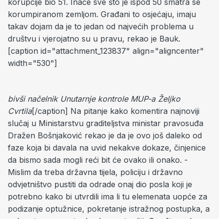
korupcije bio 51. Inače sve što je ispod 50 smatra se
korumpiranom zemljom. Građani to osjećaju, imaju
takav dojam da je to jedan od najvećih problema u
društvu i vjerojatno su u pravu, rekao je Bauk.
[caption id="attachment_123837" align="aligncenter"
width="530"]
bivši načelnik Unutarnje kontrole MUP-a Željko
Cvrtila
[/caption] Na pitanje kako komentira najnoviji
slučaj u Ministarstvu graditeljstva ministar pravosuđa
Dražen Bošnjaković rekao je da je ovo još daleko od
faze koja bi davala na uvid nekakve dokaze, činjenice
da bismo sada mogli reći bit će ovako ili onako. -
Mislim da treba državna tijela, policiju i državno
odvjetništvo pustiti da odrade onaj dio posla koji je
potrebno kako bi utvrdili ima li tu elemenata uopće za
podizanje optužnice, pokretanje istražnog postupka, a