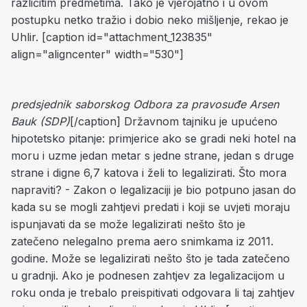
različitim predmetima. Tako je vjerojatno i u ovom
postupku netko tražio i dobio neko mišljenje, rekao je
Uhlir. [caption id="attachment_123835"
align="aligncenter" width="530"]
predsjednik saborskog Odbora za pravosuđe Arsen
Bauk (SDP)
[/caption] Državnom tajniku je upućeno
hipotetsko pitanje: primjerice ako se gradi neki hotel na
moru i uzme jedan metar s jedne strane, jedan s druge
strane i digne 6,7 katova i želi to legalizirati. Što mora
napraviti? - Zakon o legalizaciji je bio potpuno jasan do
kada su se mogli zahtjevi predati i koji se uvjeti moraju
ispunjavati da se može legalizirati nešto što je
zatečeno nelegalno prema aero snimkama iz 2011.
godine. Može se legalizirati nešto što je tada zatečeno
u gradnji. Ako je podnesen zahtjev za legalizacijom u
roku onda je trebalo preispitivati odgovara li taj zahtjev