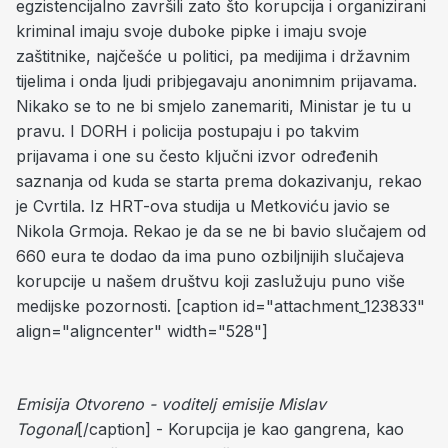
egzistencijalno završili zato što korupcija i organizirani
kriminal imaju svoje duboke pipke i imaju svoje
zaštitnike, najčešće u politici, pa medijima i državnim
tijelima i onda ljudi pribjegavaju anonimnim prijavama.
Nikako se to ne bi smjelo zanemariti, Ministar je tu u
pravu. I DORH i policija postupaju i po takvim
prijavama i one su često ključni izvor određenih
saznanja od kuda se starta prema dokazivanju, rekao
je Cvrtila. Iz HRT-ova studija u Metkoviću javio se
Nikola Grmoja. Rekao je da se ne bi bavio slučajem od
660 eura te dodao da ima puno ozbiljnijih slučajeva
korupcije u našem društvu koji zaslužuju puno više
medijske pozornosti. [caption id="attachment_123833"
align="aligncenter" width="528"]
Emisija Otvoreno - voditelj emisije Mislav
Togonal
[/caption] - Korupcija je kao gangrena, kao