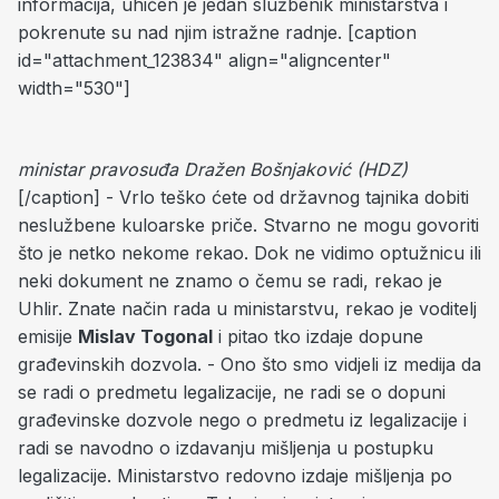
informacija, uhićen je jedan službenik ministarstva i
pokrenute su nad njim istražne radnje. [caption
id="attachment_123834" align="aligncenter"
width="530"]
ministar pravosuđa Dražen Bošnjaković (HDZ)
[/caption] - Vrlo teško ćete od državnog tajnika dobiti
neslužbene kuloarske priče. Stvarno ne mogu govoriti
što je netko nekome rekao. Dok ne vidimo optužnicu ili
neki dokument ne znamo o čemu se radi, rekao je
Uhlir. Znate način rada u ministarstvu, rekao je voditelj
emisije
Mislav Togonal
i pitao tko izdaje dopune
građevinskih dozvola. - Ono što smo vidjeli iz medija da
se radi o predmetu legalizacije, ne radi se o dopuni
građevinske dozvole nego o predmetu iz legalizacije i
radi se navodno o izdavanju mišljenja u postupku
legalizacije. Ministarstvo redovno izdaje mišljenja po