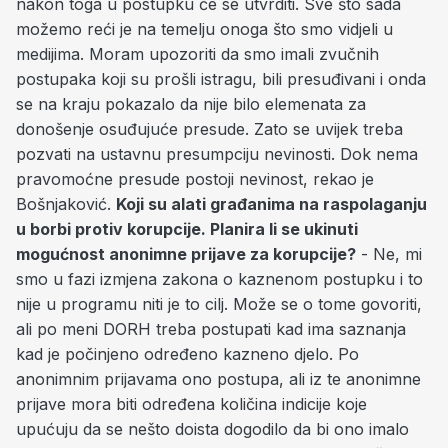
nakon toga u postupku će se utvrditi. Sve što sada
možemo reći je na temelju onoga što smo vidjeli u
medijima. Moram upozoriti da smo imali zvučnih
postupaka koji su prošli istragu, bili presuđivani i onda
se na kraju pokazalo da nije bilo elemenata za
donošenje osuđujuće presude. Zato se uvijek treba
pozvati na ustavnu presumpciju nevinosti. Dok nema
pravomoćne presude postoji nevinost, rekao je
Bošnjaković.
Koji su alati građanima na raspolaganju
u borbi protiv korupcije. Planira li se ukinuti
mogućnost anonimne prijave za korupcije?
- Ne, mi
smo u fazi izmjena zakona o kaznenom postupku i to
nije u programu niti je to cilj. Može se o tome govoriti,
ali po meni DORH treba postupati kad ima saznanja
kad je počinjeno određeno kazneno djelo. Po
anonimnim prijavama ono postupa, ali iz te anonimne
prijave mora biti određena količina indicije koje
upućuju da se nešto doista dogodilo da bi ono imalo