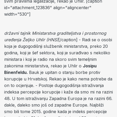
svim pravilima legalizacije, rekao je Uhlir. [caption
id="attachment_123836" align="aligncenter"
width="530"]
državni tajnik Ministarstva graditeljstva i prostornog
uređenja Željko Uhlir (HNS)
[/caption] - Radi se o osobi
koja je dugogodišnji službenik ministarstva, preko 20
godina, koji je šef sektora, koji je surađivao s nekoliko
ministara i koji je radio na skoro svim temeljnim
zakonima ministarstva, rekao je Uhlir o
Josipu
Binenfeldu.
Bauk je upitan o stanju borbe protiv
korupcije u Hrvatskoj. Rekao je kako nema potrebe da
on to ocjenjuje. - Postoje dugogodišnja istraživanja
indeksa percepcije korupcije i kaže da smo mi na razini
48. U tom istraživanju Zapadna Europa je na razini 66.
dakle, daleko smo još od zapadne Europe. Najbliži
smo bili tome 2015. godine kada je indeks percepcije