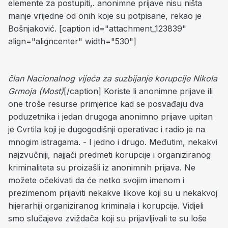
elemente za postupiti,. anonimne prijave nisu ništa
manje vrijedne od onih koje su potpisane, rekao je
Bošnjaković. [caption id="attachment_123839"
align="aligncenter" width="530"]
član Nacionalnog vijeća za suzbijanje korupcije Nikola
Grmoja (Most)
[/caption] Koriste li anonimne prijave ili
one troše resurse primjerice kad se posvađaju dva
poduzetnika i jedan drugoga anonimno prijave upitan
je Cvrtila koji je dugogodišnji operativac i radio je na
mnogim istragama. - I jedno i drugo. Međutim, nekakvi
najzvučniji, najjači predmeti korupcije i organiziranog
kriminaliteta su proizašli iz anonimnih prijava. Ne
možete očekivati da će netko svojim imenom i
prezimenom prijaviti nekakve likove koji su u nekakvoj
hijerarhiji organiziranog kriminala i korupcije. Vidjeli
smo slučajeve zviždača koji su prijavljivali te su loše