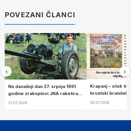
POVEZANI ČLANCI
‹
›
Krapanj – otok tiš
Na današnji dan 27. srpnja 1991.
hrvatski branitelj
godine zrakoplovi JNA raketirali
pronalaze mir
su vojarnu i obučni centar "Nikola
26.07.2026
27.07.2026
Šubić Zrinski" popularno zvanu
"Opatovačka pustara"