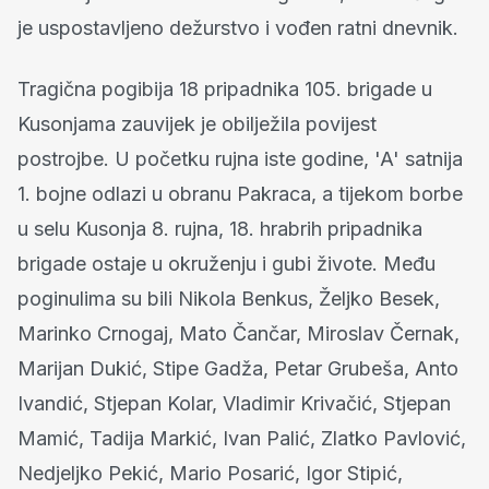
je uspostavljeno dežurstvo i vođen ratni dnevnik.
Tragična pogibija 18 pripadnika 105. brigade u
Kusonjama zauvijek je obilježila povijest
postrojbe. U početku rujna iste godine, 'A' satnija
1. bojne odlazi u obranu Pakraca, a tijekom borbe
u selu Kusonja 8. rujna, 18. hrabrih pripadnika
brigade ostaje u okruženju i gubi živote. Među
poginulima su bili Nikola Benkus, Željko Besek,
Marinko Crnogaj, Mato Čančar, Miroslav Černak,
Marijan Dukić, Stipe Gadža, Petar Grubeša, Anto
Ivandić, Stjepan Kolar, Vladimir Krivačić, Stjepan
Mamić, Tadija Markić, Ivan Palić, Zlatko Pavlović,
Nedjeljko Pekić, Mario Posarić, Igor Stipić,