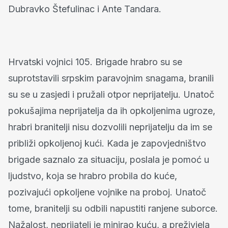
Dubravko Štefulinac i Ante Tandara.
Hrvatski vojnici 105. Brigade hrabro su se
suprotstavili srpskim paravojnim snagama, branili
su se u zasjedi i pružali otpor neprijatelju. Unatoč
pokušajima neprijatelja da ih opkoljenima ugroze,
hrabri branitelji nisu dozvolili neprijatelju da im se
približi opkoljenoj kući. Kada je zapovjedništvo
brigade saznalo za situaciju, poslala je pomoć u
ljudstvo, koja se hrabro probila do kuće,
pozivajući opkoljene vojnike na proboj. Unatoč
tome, branitelji su odbili napustiti ranjene suborce.
Nažalost, neprijatelj je minirao kuću, a preživjela