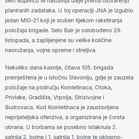
selo Bujavicu te nastavlja dalje prema ostvarenju
planiranih zadataka. U toj operaciji JNA je izgubio
jedan MiG-21 koji je srušen tijekom raketiranja
položaja brigade. Selo Bair je oslobođeno 29.
listopada, a zaplijenjene su velike količine
naoružanja, vojne opreme i streljiva.
Nekoliko dana kasnije, čitava 105. brigada
premještena je u istočnu Slavoniju, gdje je zauzela
položaje na području Komletinaca, Otoka,
Privlake, Gradišta, Vrpolja, Strizivojne i
Budrovaca. Kod Komletinaca je zaustavljena
neprijateljska ofenziva, a organizirana je čvrsta
obrana. U borbama se posebno istaknula 2.
satnija 2. bojne i 1. satnija 1. bojne te oklopno-