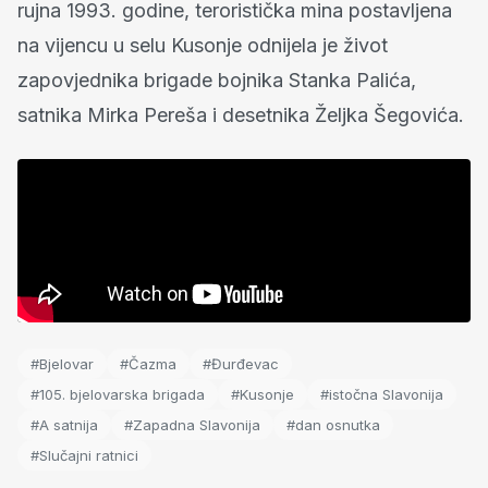
rujna 1993. godine, teroristička mina postavljena
na vijencu u selu Kusonje odnijela je život
zapovjednika brigade bojnika Stanka Palića,
satnika Mirka Pereša i desetnika Željka Šegovića.
#Bjelovar
#Čazma
#Đurđevac
#105. bjelovarska brigada
#Kusonje
#istočna Slavonija
#A satnija
#Zapadna Slavonija
#dan osnutka
#Slučajni ratnici