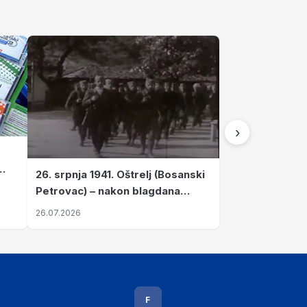
›
26. srpnja 1941. Oštrelj (Bosanski
Petrovac) – nakon blagdana
Svete Ane izvršen napad srpskih
26.07.2026
ustanika na vlak s ženama i
djecom
F