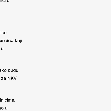
ici u
laće
určića
koji
 u
kako budu
ču za NKV
dnicima.
mo u