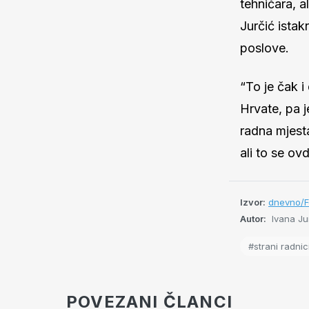
tehničara, a
Jurčić istakn
poslove.
“To je čak 
Hrvate, pa 
radna mjesta
ali to se ov
Izvor:
dnevno/F
Autor:
Ivana Jur
#strani radnic
POVEZANI ČLANCI