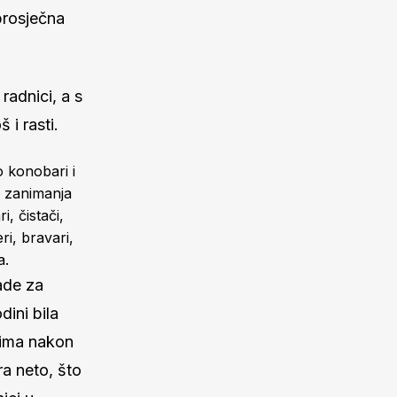
 prosječna
radnici, a s
 i rasti.
o konobari i
h zanimanja
, čistači,
ri, bravari,
a.
ade za
ini bila
icima nakon
ra neto, što