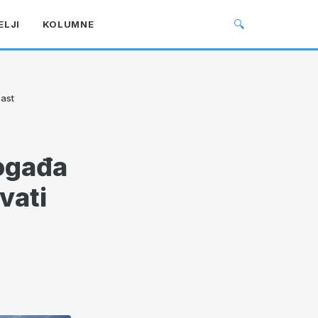
🔍
ELJI
KOLUMNE
past
ogađa
vati