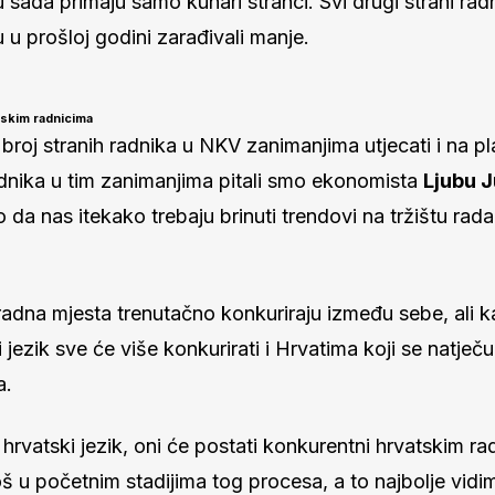
u sada primaju samo kuhari stranci. Svi drugi strani radn
 u prošloj godini zarađivali manje.
tskim radnicima
 broj stranih radnika u NKV zanimanjima utjecati i na p
adnika u tim zanimanjima pitali smo ekonomista
Ljubu J
 da nas itekako trebaju brinuti trendovi na tržištu rada
 radna mjesta trenutačno konkuriraju između sebe, ali 
ki jezik sve će više konkurirati i Hrvatima koji se natje
a.
rvatski jezik, oni će postati konkurentni hrvatskim ra
š u početnim stadijima tog procesa, a to najbolje vidi