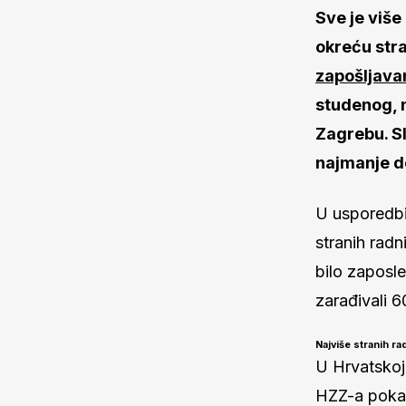
Sve je viš
okreću str
zapošljava
studenog, n
Zagrebu. Sl
najmanje d
U usporedbi
stranih radn
bilo zaposle
zarađivali 6
Najviše stranih r
U Hrvatskoj 
HZZ-a pokaz