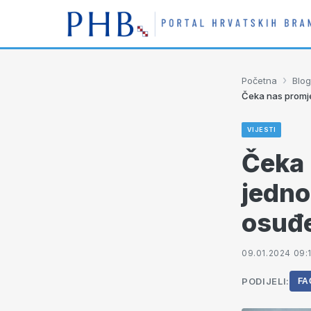
›
Početna
Blog
Čeka nas promje
VIJESTI
Čeka 
jedno
osuđe
09.01.2024 09:
PODIJELI:
FA