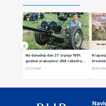
‹
Krapanj
Na današnji dan 27. srpnja 1991.
hrvatsk
godine zrakoplovi JNA raketirali
pronala
su vojarnu i obučni centar "Nikola
26.07.202
27.07.2026
Šubić Zrinski" popularno zvanu
"Opatovačka pustara"
Navi