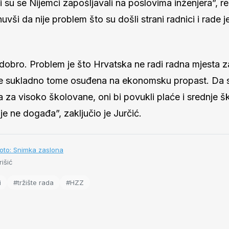
li su se Nijemci zapošljavali na poslovima inženjera”, r
uvši da nije problem što su došli strani radnici i rade je
i dobro. Problem je što Hrvatska ne radi radna mjesta 
je sukladno tome osuđena na ekonomsku propast. Da s
 za visoko školovane, oni bi povukli plaće i srednje š
dje ne događa”, zaključio je Jurčić.
oto: Snimka zaslona
išić
i
#tržište rada
#HZZ