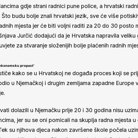
ancima gdje strani radnici pune police, a hrvatski radn
Što budu bolje znali hrvatski jezik, sve će više potiski
 radnih mjesta jer će biti voljni raditi za 20 do 30 posto
šnjava Jurčić dodajući da je Hrvatska napravila velik
a uvjete za stvaranje složenijih bolje plaćenih radnih mje
ekonomsku propast’
stiče kako se u Hrvatskoj ne događa proces koji se pr
dio u Njemačkoj i drugim zemljama zapadne Europe 
je.
ati dolazili u Njemačku prije 20 i 30 godina nisu uzim
cima, jer su se oni pomicali na skuplja radna mjesta 
 Tek su njihova djeca nakon završene škole počela uzi