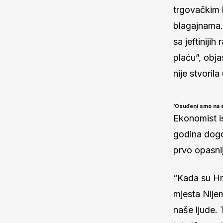
trgovačkim l
blagajnama. 
sa jeftinijih
plaću”, obja
nije stvoril
‘Osuđeni smo na 
Ekonomist i
godina dogo
prvo opasni
“Kada su Hrv
mjesta Nijem
naše ljude.