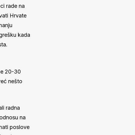
ici rade na
vati Hrvate
 manju
u grešku kada
sta.
ije 20-30
već nešto
ali radna
u odnosu na
mati poslove