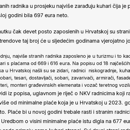
anih radnika u prosjeku najviše zarađuju kuhari čija je
loj godini bila 697 eura neto.
tku čak devet posto zaposlenih u Hrvatskoj su strani 
rendove taj broj će u sljedećim godinama vjerojatno još
nju, najviše stranih radnika zaposleno je u turizmu i to ka
ri s plaćama od 669 i 616 eura. Na popisu od 18 najčešći
ka u Hrvatskoj našli su se zidari, radnici niskogradnje, kuhari
ari, tesari, dostavljači, sobari, zavarivači, armirači, fasade
ateri, monteri građevinskih elemenata i vozač teretnog vozil
idi iz popisa, uglavnom je riječ o NKV radnicima koji r
iše od minimalne plaće koja je u Hrvatskoj u 2023. god
o. Plaće bi u novoj godini trebale rasti i stranim radn
 Uredbom o visini minimalne plaće istu digla na 677 eu