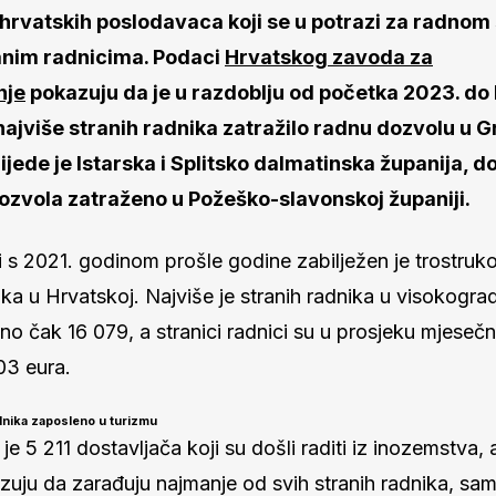
e hrvatskih poslodavaca koji se u potrazi za radno
anim radnicima. Podaci
Hrvatskog zavoda za
nje
pokazuju da je u razdoblju od početka 2023. do 
ajviše stranih radnika zatražilo radnu dozvolu u 
ijede je Istarska i Splitsko dalmatinska županija, do
ozvola zatraženo u Požeško-slavonskoj županiji.
 s 2021. godinom prošle godine zabilježen je trostruko
ika u Hrvatskoj. Najviše je stranih radnika u visokogradn
no čak 16 079, a stranici radnici su u prosjeku mjeseč
03 eura.
adnika zaposleno u turizmu
je 5 211 dostavljača koji su došli raditi iz inozemstva,
uju da zarađuju najmanje od svih stranih radnika, sa