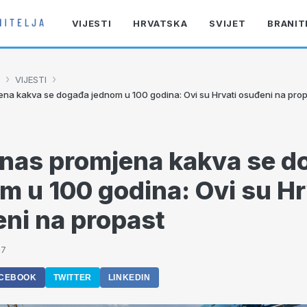
VIJESTI
HRVATSKA
SVIJET
BRANIT
›
›
VIJESTI
na kakva se događa jednom u 100 godina: Ovi su Hrvati osuđeni na pro
nas promjena kakva se d
m u 100 godina: Ovi su Hr
ni na propast
17
CEBOOK
TWITTER
LINKEDIN