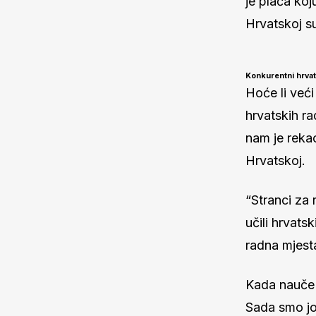
je plaća koj
Hrvatskoj su
Konkurentni hrva
Hoće li veći
hrvatskih r
nam je rekao
Hrvatskoj.
“Stranci za
učili hrvats
radna mjest
Kada nauče h
Sada smo jo