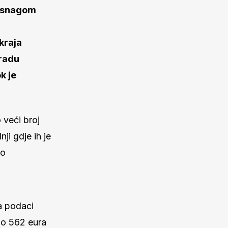
m snagom
kraja
Gradu
k je
 veći broj
ji gdje ih je
no
 a podaci
mo 562 eura