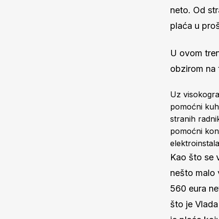
neto. Od str
plaća u proš
U ovom trenu
obzirom na t
Uz visokograd
pomoćni kuha
stranih radni
pomoćni konob
elektroinstal
Kao što se v
nešto malo v
560 eura net
što je Vlada