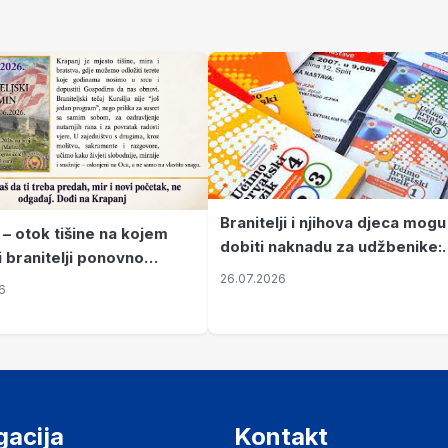
Branitelji i njihova djeca mogu
 – otok tišine na kojem
dobiti naknadu za udžbenike:
i branitelji ponovno
zahtjevi se podnose do 31.
26.07.2026
ze mir
6
listopada
gacija
Kontakt