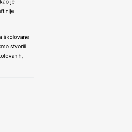
ekao je
ftinije
za školovane
mo stvorili
kolovanih,