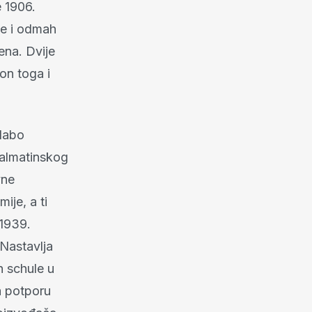
e 1906.
te i odmah
ena. Dvije
kon toga i
slabo
 dalmatinskog
vne
ije, a ti
 1939.
Nastavlja
 schule u
a potporu