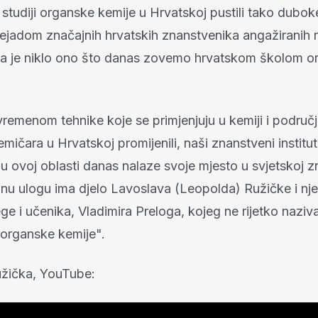
 studiji organske kemije u Hrvatskoj pustili tako duboke
plejadom značajnih hrvatskih znanstvenika angažiranih
ega je niklo ono što danas zovemo hrvatskom školom 
remenom tehnike koje se primjenjuju u kemiji i područj
mičara u Hrvatskoj promijenili, naši znanstveni instituti
i u ovoj oblasti danas nalaze svoje mjesto u svjetskoj z
u ulogu ima djelo Lavoslava (Leopolda) Ružičke i nj
e i učenika, Vladimira Preloga, kojeg ne rijetko naziva
organske kemije".
žička, YouTube: