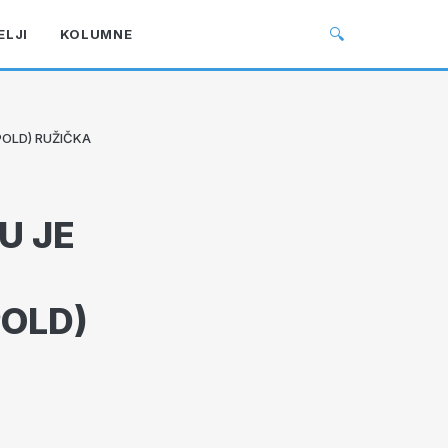
🔍
ELJI
KOLUMNE
POLD) RUŽIČKA
U JE
POLD)