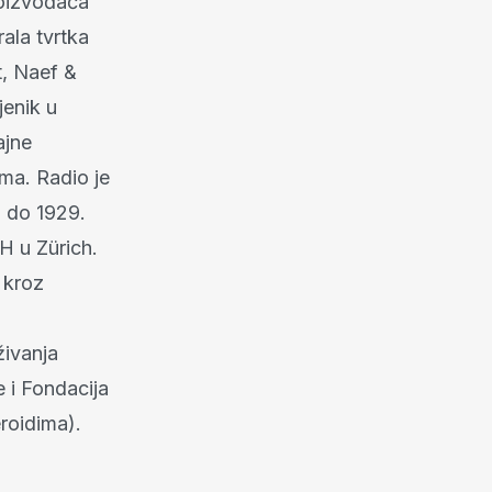
roizvođača
rala tvrtka
t, Naef &
jenik u
ajne
ima. Radio je
. do 1929.
TH u Zürich.
 kroz
živanja
 i Fondacija
eroidima).