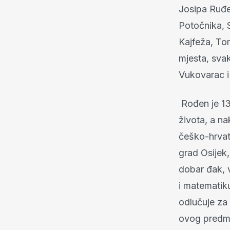
Josipa Ruđe
Potočnika, S
Kajfeža, To
mjesta, sva
Vukovarac i
Rođen je 13.
života, a n
češko-hrvats
grad Osijek
dobar đak, v
i matematik
odlučuje za 
ovog predme