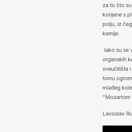
za to što su
korijene s 
polju, iz č
kemije.
Iako su se v
organskih ke
sveučilišta 
tomu ogromn
mlađeg koleg
"Mozartom 
Lavoslav Ru