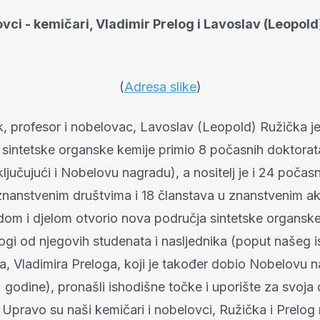
vci - kemičari, Vladimir Prelog i Lavoslav (Leopold
(
Adresa slike
)
, profesor i nobelovac, Lavoslav (Leopold) Ružička je
 sintetske organske kemije primio 8 počasnih doktorat
ključujući i Nobelovu nagradu), a nositelj je i 24 počas
m znanstvenim društvima i 18 članstava u znanstvenim 
dom i djelom otvorio nova područja sintetske organske
ogi od njegovih studenata i nasljednika (poput našeg 
a, Vladimira Preloga, koji je također dobio Nobelovu 
 godine), pronašli ishodišne točke i uporište za svoja 
. Upravo su naši kemičari i nobelovci, Ružička i Prelog 