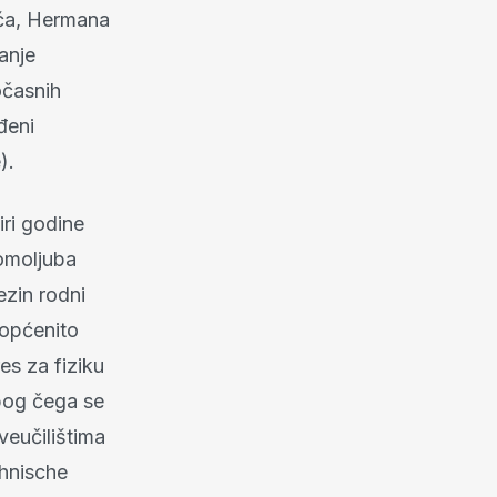
ića, Hermana
anje
očasnih
đeni
).
iri godine
domoljuba
ezin rodni
 općenito
es za fiziku
bog čega se
veučilištima
chnische