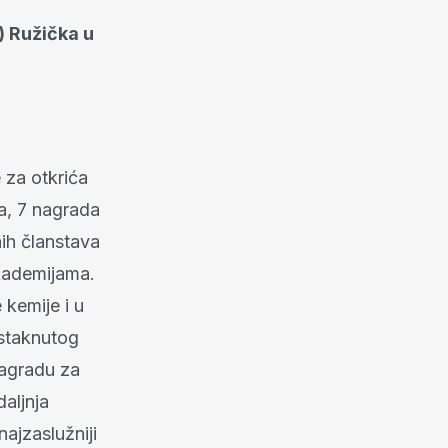
) Ružička u
 za otkrića
a, 7 nagrada
nih članstava
akademijama.
 kemije i u
istaknutog
nagradu za
daljnja
najzaslužniji