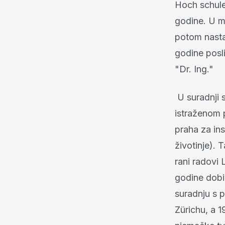
Hoch schule
godine. U m
potom nasta
godine posli
"Dr. Ing."
U suradnji s
istraženom p
praha za in
životinje). T
rani radovi 
godine dobi
suradnju s 
Zürichu, a 1