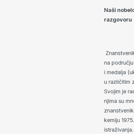
Naši nobelo
razgovoru
Znanstvenik
na području
i medalja (u
u različiti
Svojim je ra
njima su mn
znanstvenik
kemiju 1975.
istraživanja