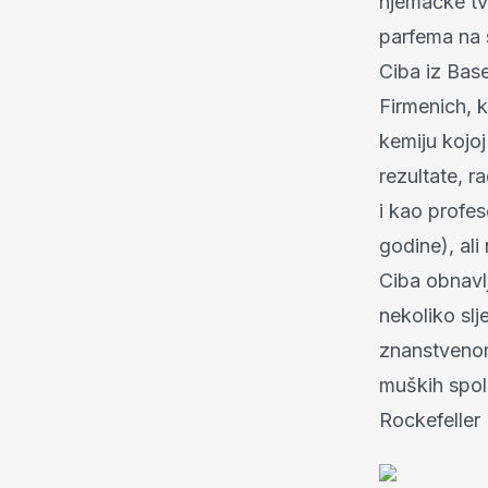
njemačke tv
parfema na s
Ciba iz Bas
Firmenich, k
kemiju kojoj
rezultate, r
i kao profe
godine), ali
Ciba obnavl
nekoliko slj
znanstvenom
muških spol
Rockefeller 