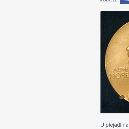
PODIJELI:
FA
U plejadi na