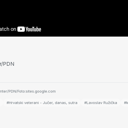
er/PDN
inter/PDN/Foto:sites.google.com
#Hrvatski veterani - Jučer, danas, sutra
#Lavoslav Ružička
#