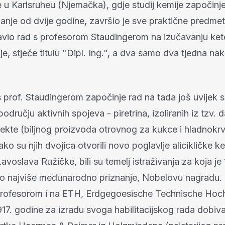
 u Karlsruheu (Njemačka), gdje studij kemije započinj
anje od dvije godine, završio je sve praktične predme
vio rad s profesorom Staudingerom na izučavanju ket
je, stječe titulu "Dipl. Ing.", a dva samo dva tjedna na
 prof. Staudingerom započinje rad na tada još uvijek 
odručju aktivnih spojeva - piretrina, izoliranih iz tzv.
sekte (biljnog proizvoda otrovnog za kukce i hladnokr
ako su njih dvojica otvorili novo poglavlje alicikličke kem
Lavoslava Ružičke, bili su temelj istraživanja za koja je
o najviše međunarodno priznanje, Nobelovu nagradu. 
profesorom i na ETH, Erdgegoesische Technische Hoch
917. godine za izradu svoga habilitacijskog rada dobiv