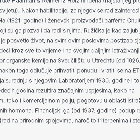
rtke Haarman & Reimer iz Holzmindena (najstarijeg p
vijetu). Nakon habilitacije, za njegov se rad zainteresi
ela (1921. godine) i ženevski proizvođači parfema Chui
oji su ga pozvali da radi s njima. Ružička je kao zaljubl
 je posvetio život, na svim ovim poslovima postizao sj
adeći kroz sve to vrijeme i na svojim daljnjim istraživanj
sor organske kemije na Sveučilištu u Utrechtu (od 1926
 nakon toga odlučuje prihvatiti ponudu i vratiti se na E
ja suradnju s njegovim Laboratorijem 1930. godine i to
edećih godina rezultira značajnim uspjesima, kako na
, tako i komercijalnom polju, pogotovu u oblasti istra
nih hormona. Financijski ga (od 1937. godine) podupire
(rad na prirodnim spojevima, naročito triterpenima i st