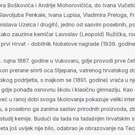
ra Boškovića i Andrije Mohorovičića, do Ivana Vučet
lavoljuba Penkale, Ivana Lupisa, Vladimira Preloga, Fr
mislava Uzelca i drugih), jedno od sasvim posebnih, p
kako zauzima kemičar Lavoslav (Leopold) Ružička, ro
 prvi Hrvat - dobitnik Nobelove nagrade (1939. godine
 rujna 1887. godine u Vukovaru, gdje provodi prve čet
akon prerane smrti oca Stjepana, vatrenog hrvatskog 
kog podrijetla, s majkom se (1891. godine) vraća u nj
, gdje pohađa osnovnu školu i klasičnu gimnaziju. Kao
eć u ranoj dobi svoga školovanja pokazuje veliki inter
u, a posebno ga zanima sastav prirodnih proizvoda, z
studij kemije. Budući da tada na tadašnjim hrvatskim s
ta još uvijek nije bilo, odabrao je obrazovanje na Te