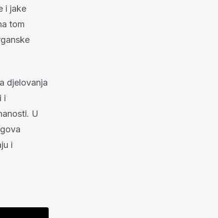
 i jake
 na tom
organske
a djelovanja
 i
nanosti. U
egova
ju i