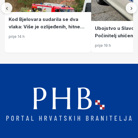
‹
›
Kod Bjelovara sudarila se dva
vlaka: Više je ozlijeđenih, hitne
Ubojstvo u Slavo
službe na terenu
Počinitelj uhićen n
prije 14 h
prije 19 h