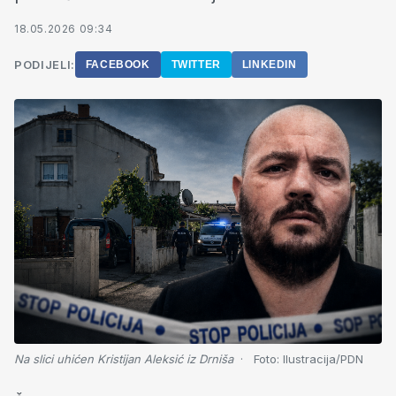
18.05.2026 09:34
PODIJELI:
FACEBOOK
TWITTER
LINKEDIN
Na slici uhićen Kristijan Aleksić iz Drniša
Foto:
Ilustracija/PDN