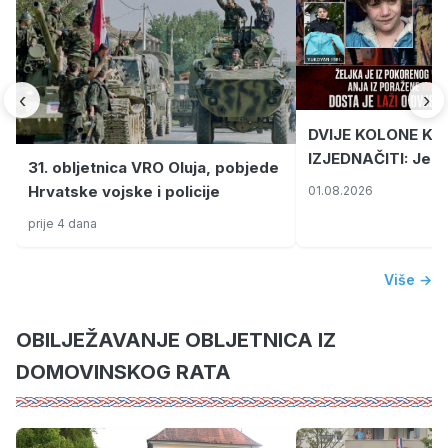
‹
›
DVIJE KOLONE KO
IZJEDNAČITI: Jedna 
31. obljetnica VRO Oluja, pobjede
grada smrti, drug
Hrvatske vojske i policije
01.08.2026
paradržave
prije 4 dana
Više →
OBILJEŽAVANJE OBLJETNICA IZ
DOMOVINSKOG RATA