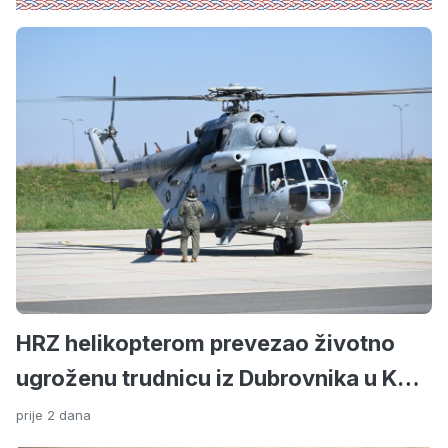
HRZ helikopterom prevezao životno
ugroženu trudnicu iz Dubrovnika u KBC
Split
prije 2 dana