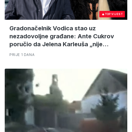
🔥
TOP VIJEST
Gradonačelnik Vodica stao uz
nezadovoljne građane: Ante Cukrov
poručio da Jelena Karleuša „nije
dobrodošla“
PRIJE 1 DANA