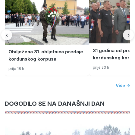
‹
›
31 godina od preda
Obilježena 31. obljetnica predaje
kordunskog korpu
kordunskog korpusa
Viduševcu odana 
prije 23 h
prije 18 h
braniteljima i žrt
Više →
DOGODILO SE NA DANAŠNJI DAN