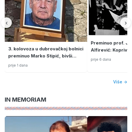
‹
›
Preminuo prof. Jo
3. kolovoza u dubrovačkoj bolnici
Alfirević: Koprivn
preminuo Marko Stipić, bivši
od ratnog zapovjed
prije 6 dana
politički emigrant, dragovoljac
kulture
prije 1 dana
Domovinskog rata i pukovnik
HVO-a
Više →
IN MEMORIAM