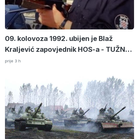
09. kolovoza 1992. ubijen je Blaž
Kraljević zapovjednik HOS-a - TUŽNO
SJEĆANJE
prije 3 h