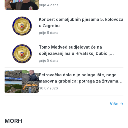
Oluje, ima i jedna promjena
prije 4 dana
Koncert domoljubnih pjesama 5. kolovoza
u Zagrebu
prije 5 dana
Tomo Medved sudjelovat će na
obilježavanjima u Hrvatskoj Dubici,
Kninu, Slunju i Glini
prije 5 dana
Petrovačka dola nije odlagalište, nego
masovna grobnica: potraga za žrtvama
nastavlja se i nakon četiri godine
30.07.2026
Više →
MORH