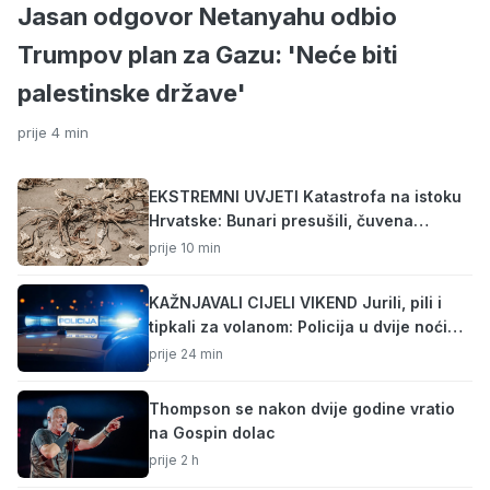
Jasan odgovor Netanyahu odbio
Trumpov plan za Gazu: 'Neće biti
palestinske države'
prije 4 min
EKSTREMNI UVJETI Katastrofa na istoku
Hrvatske: Bunari presušili, čuvena
baranjska paprika ugrožena
prije 10 min
KAŽNJAVALI CIJELI VIKEND Jurili, pili i
tipkali za volanom: Policija u dvije noći
utvrdila gotovo 900 prekršaja
prije 24 min
Thompson se nakon dvije godine vratio
na Gospin dolac
prije 2 h