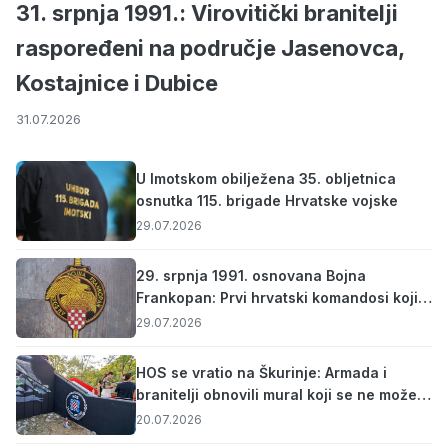
31. srpnja 1991.: Virovitički branitelji
raspoređeni na područje Jasenovca,
Kostajnice i Dubice
31.07.2026
U Imotskom obilježena 35. obljetnica
osnutka 115. brigade Hrvatske vojske
29.07.2026
29. srpnja 1991. osnovana Bojna
Frankopan: Prvi hrvatski komandosi koji
su odlazili na najteža bojišta (VIDEO)
29.07.2026
HOS se vratio na Škurinje: Armada i
branitelji obnovili mural koji se ne može
izbrisati iz Domovinskog rata
20.07.2026