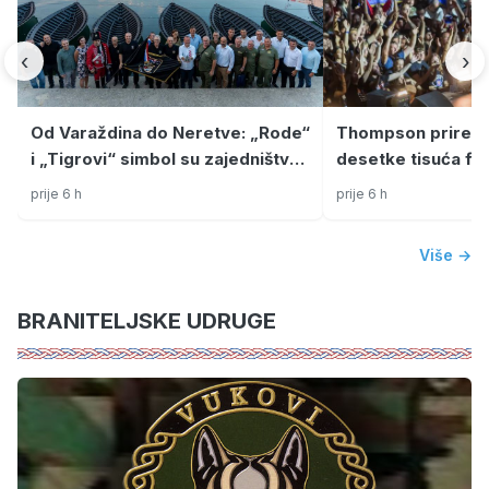
‹
›
Od Varaždina do Neretve: „Rode“
Thompson priredi
i „Tigrovi“ simbol su zajedništva
desetke tisuća fa
hrvatskog sjevera i juga
Imotskom!
prije 6 h
prije 6 h
Više →
BRANITELJSKE UDRUGE