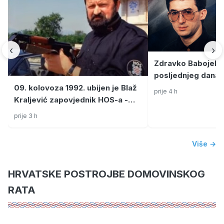
‹
›
Zdravko Babojelić
posljednjeg dana 
09. kolovoza 1992. ubijen je Blaž
prije 4 h
Kraljević zapovjednik HOS-a -
TUŽNO SJEĆANJE
prije 3 h
Više →
HRVATSKE POSTROJBE DOMOVINSKOG
RATA