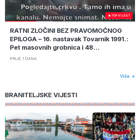
🔥
TOP VIJEST
RATNI ZLOČINI BEZ PRAVOMOĆNOG
EPILOGA – 16. nastavak Tovarnik 1991.:
Pet masovnih grobnica i 48
pogubljenih – sedmorica osuđena, ali
PRIJE 1 DANA
nitko za ubojstva
Više →
BRANITELJSKE VIJESTI