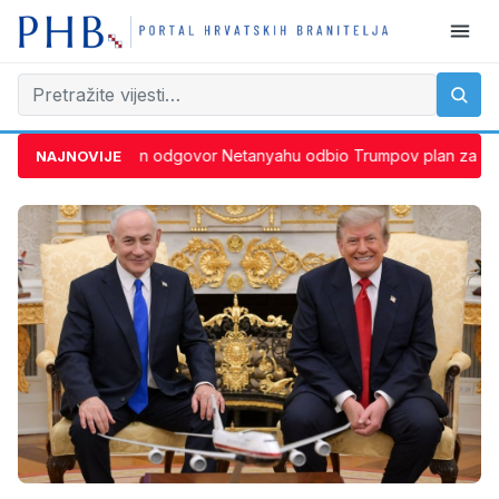
Jasan odgovor Netanyahu odbio Trumpov plan za Gazu: 
NAJNOVIJE