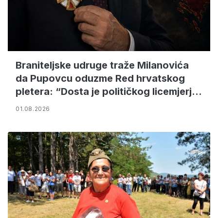
Braniteljske udruge traže Milanovića
da Pupovcu oduzme Red hrvatskog
pletera: “Dosta je političkog licemjerja i
ruganja hrvatskim žrtvama”
01.08.2026