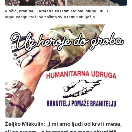
Rinčić, branitelji i Armada za istim stolom: Murali idu u
legalizaciju, traži se zaštita svih ratnih obilježja
Željko Miškulin: „I mi smo ljudi od krvi i mesa,