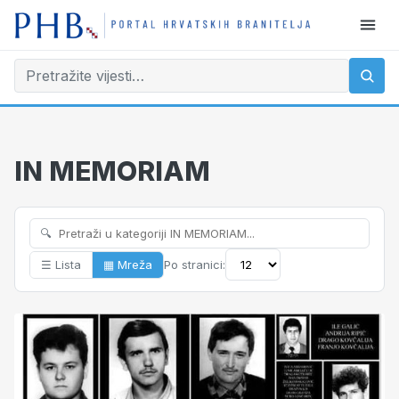
IN MEMORIAM
🔍
☰ Lista
▦ Mreža
Po stranici: