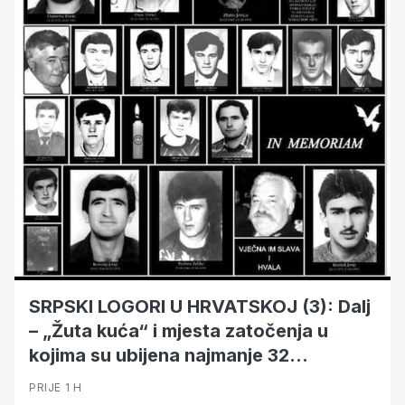
SRPSKI LOGORI U HRVATSKOJ (3): Dalj
– „Žuta kuća“ i mjesta zatočenja u
kojima su ubijena najmanje 32
zatočenika
PRIJE 1 H