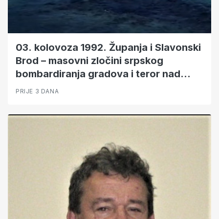
03. kolovoza 1992. Županja i Slavonski
Brod – masovni zločini srpskog
bombardiranja gradova i teror nad
djecom i civilima
PRIJE 3 DANA