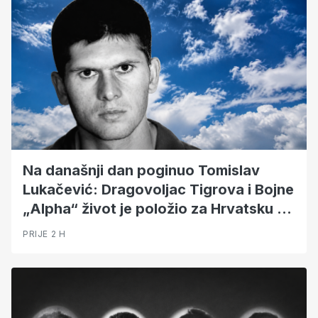
Na današnji dan poginuo Tomislav
Lukačević: Dragovoljac Tigrova i Bojne
„Alpha“ život je položio za Hrvatsku -
TUŽNO SJEĆANJE
PRIJE 2 H