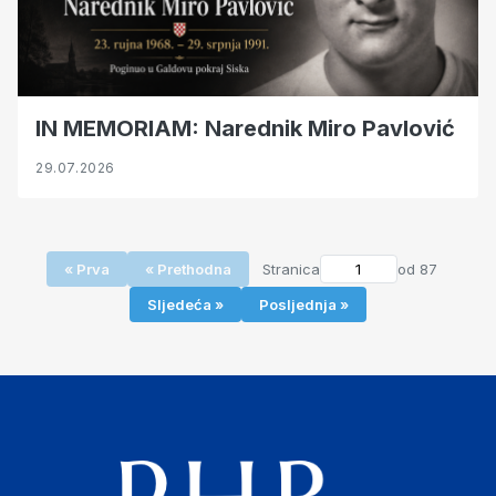
IN MEMORIAM: Narednik Miro Pavlović
29.07.2026
« Prva
« Prethodna
Stranica
od 87
Sljedeća »
Posljednja »