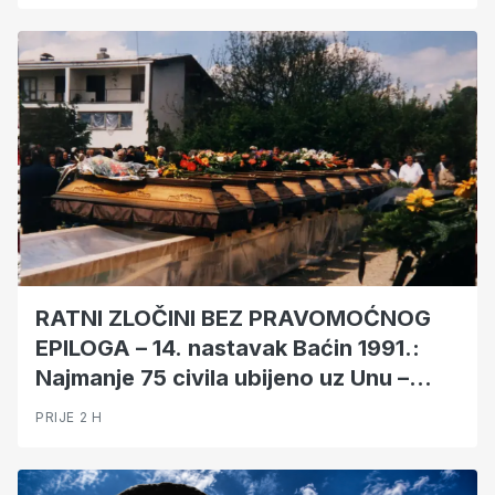
RATNI ZLOČINI BEZ PRAVOMOĆNOG
EPILOGA – 14. nastavak Baćin 1991.:
Najmanje 75 civila ubijeno uz Unu –
sedmorica osuđena, ali nema potvrde
PRIJE 2 H
da je itko završio u zatvoru