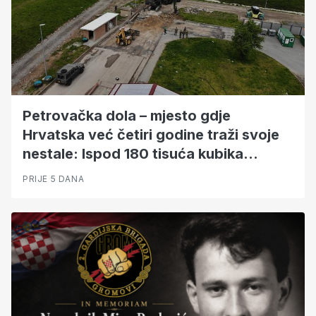
Petrovačka dola – mjesto gdje
Hrvatska već četiri godine traži svoje
nestale: Ispod 180 tisuća kubika
otpada pronađeni su hrvatski branitelji
PRIJE 5 DANA
i civili