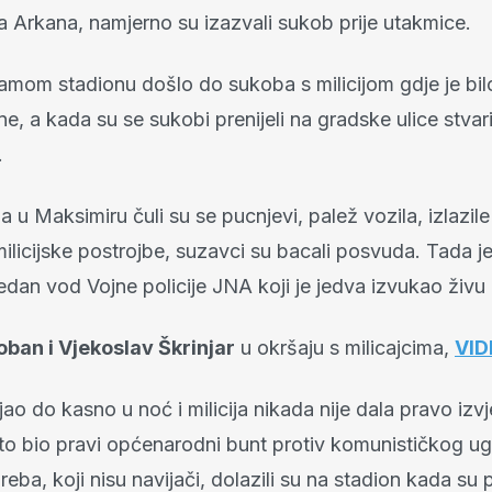
a Arkana, namjerno su izazvali sukob prije utakmice.
amom stadionu došlo do sukoba s milicijom gdje je bilo
ne, a kada su se sukobi prenijeli na gradske ulice stvar
.
 u Maksimiru čuli su se pucnjevi, palež vozila, izlazile
licijske postrojbe, suzavci su bacali posvuda. Tada je
edan vod Vojne policije JNA koji je jedva izvukao živu 
ban i Vjekoslav Škrinjar
u okršaju s milicajcima,
VID
jao do kasno u noć i milicija nikada nije dala pravo izv
 to bio pravi općenarodni bunt protiv komunističkog ug
eba, koji nisu navijači, dolazili su na stadion kada su 