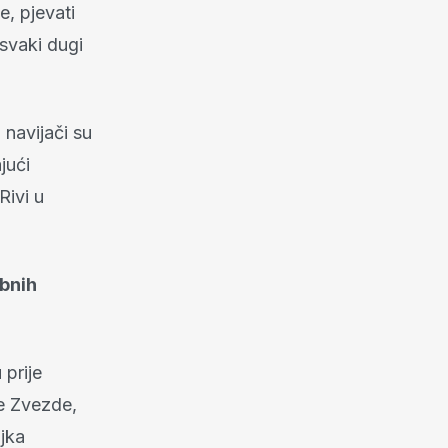
e, pjevati
 svaki dugi
 navijači su
jući
Rivi u
ubnih
 prije
e Zvezde,
ljka