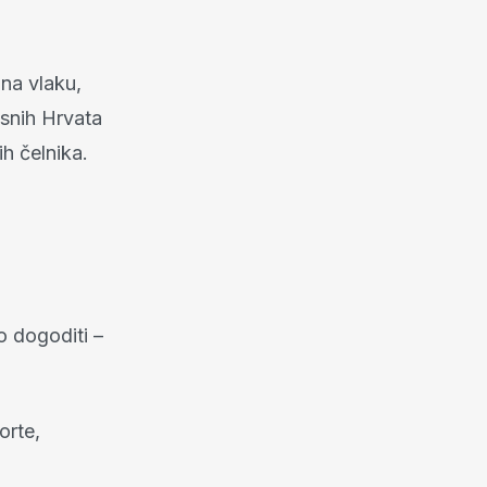
 na vlaku,
esnih Hrvata
ih čelnika.
o dogoditi –
orte,