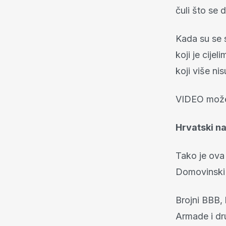
čuli što se 
Kada su se s
koji je cije
koji više nis
VIDEO može
Hrvatski na
Tako je ova
Domovinski 
Brojni BBB, 
Armade i dru