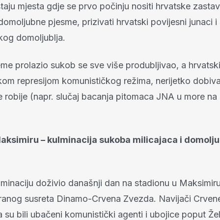
taju mjesta gdje se prvo počinju nositi hrvatske zastav
omoljubne pjesme, prizivati ​​hrvatski povijesni junaci i
kog domoljublja.
eme prolazio sukob se sve više produbljivao, a hrvatski
ikom represijom komunističkog režima, nerijetko dobiva
e robije (napr. slučaj bacanja pitomaca JNA u more na 
aksimiru – kulminacija sukoba milicajaca i domolj
minaciju doživio današnji dan na stadionu u Maksimiru
ranog susreta Dinamo-Crvena Zvezda. Navijači Crven
su bili ubačeni komunistički agenti i ubojice poput Že