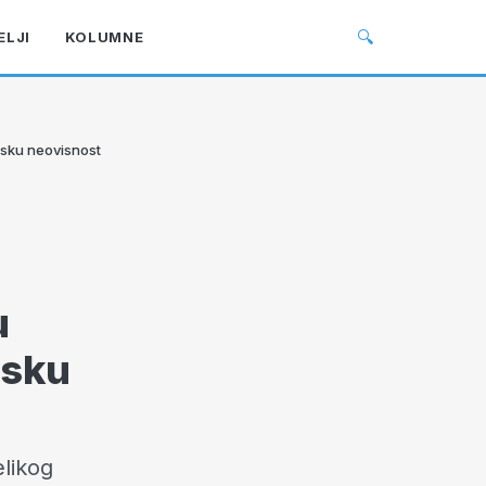
🔍
ELJI
KOLUMNE
atsku neovisnost
u
tsku
elikog