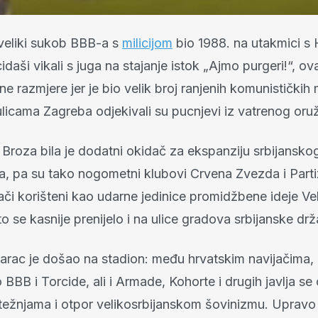
 veliki sukob BBB-a s
milicijom
bio 1988. na utakmici s
idaši vikali s juga na stajanje istok „Ajmo purgeri!“, ov
 razmjere jer je bio velik broj ranjenih komunističkih m
ulicama Zagreba odjekivali su pucnjevi iz vatrenog oruž
 Broza bila je dodatni okidač za ekspanziju srbijansko
a, pa su tako nogometni klubovi Crvena Zvezda i Parti
jači korišteni kao udarne jedinice promidžbene ideje Veli
to se kasnije prenijelo i na ulice gradova srbijanske dr
udarac je došao na stadion: među hrvatskim navijačima,
BBB i Torcide, ali i Armade, Kohorte i drugih javlja s
 težnjama i otpor velikosrbijanskom šovinizmu. Uprav