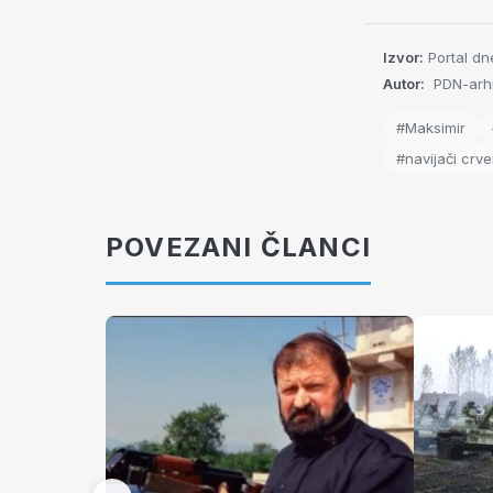
Izvor:
Portal dn
Autor:
PDN-arhi
#Maksimir
#navijači crv
POVEZANI ČLANCI