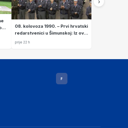
›
ne
08. kolovoza 1990. – Prvi hrvatski
o
redarstvenici u Šimunskoj: Iz ove
je postrojbe izrasla obrana
prije 22 h
Hrvatske
F