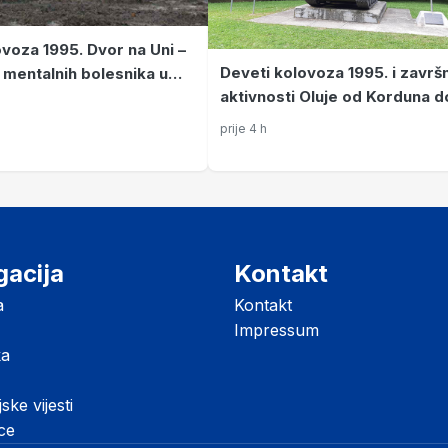
ovoza 1995. Dvor na Uni –
Deveti kolovoza 1995. i završ
e mentalnih bolesnika u
aktivnosti Oluje od Korduna d
nju Srba nakon poraza u
Une
prije 4 h
gacija
Kontakt
a
Kontakt
Impressum
ka
jske vijesti
ice