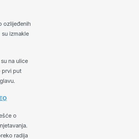
 ozlijeđenih
i su izmakle
 su na ulice
 prvi put
glavu.
EO
ješće o
njetavanja.
preko radija