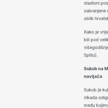
stadioni pos
zabranjene d
oblik hrvats
Kako je vrij
bili pod vel
višegodišnj
Splitu).
Sukob na M
navijača
Sukob je kul
nikada odig
među kojima 