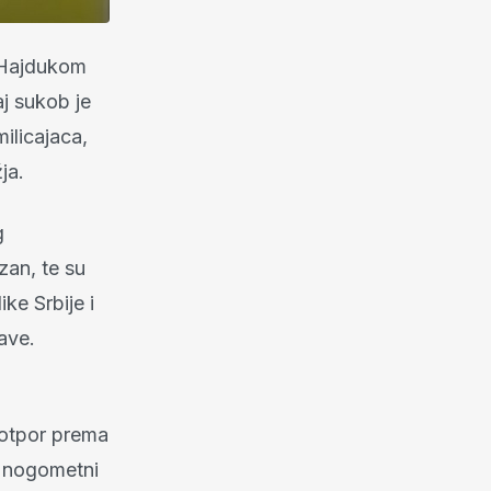
 Hajdukom
aj sukob je
ilicajaca,
ja.
g
zan, te su
ke Srbije i
žave.
e otpor prema
o nogometni