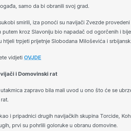
događa, samo da bi obranili svoj grad.
ukobi smirili, iza ponoći su navijači Zvezde provedeni
lim putem kroz Slavoniju bio napadač od ogorčenih i bij
u htjeli trpjeti prijetnje Slobodana Miloševića i srbijansk
te vidjeti
OVJDE
vijači i Domovinski rat
 utakmica zapravo bila mali uvod u ono što će se ubrz
rat.
kao i pripadnici drugih navijačkih skupina Torcide, Koh
gih, prvi su pohrlili goloruke u obranu domovine.