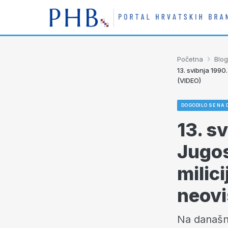
›
Početna
Blog
13. svibnja 1990.
(VIDEO)
DOGODILO SE NA 
13. s
Jugos
milici
neovi
Na današnj