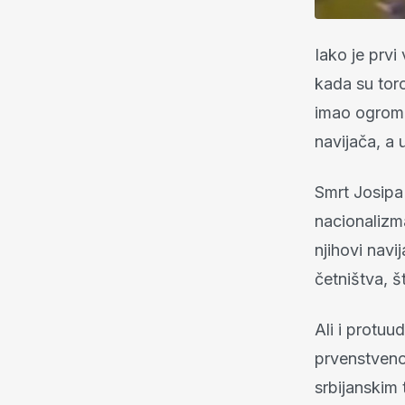
Iako je prvi
kada su torc
imao ogromne
navijača, a 
Smrt Josipa
nacionalizm
njihovi navi
četništva, š
Ali i protu
prvenstveno 
srbijanskim