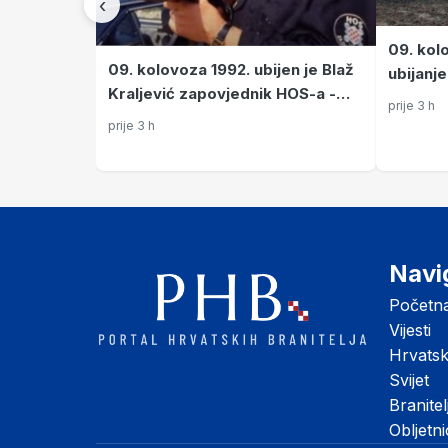
‹
09. kol
09. kolovoza 1992. ubijen je Blaž
ubijanj
Kraljević zapovjednik HOS-a -
povlače
prije 3 h
TUŽNO SJEĆANJE
‘Oluji’
prije 3 h
Navi
Početn
Vijesti
Hrvats
Svijet
Branitel
Obljetn