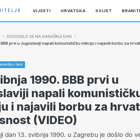
VIJESTI
HRVATSKA
SVIJET
BRANIT
›
›
DOGODILO SE NA DANAŠNJI DAN
 BBB prvi u Jugoslaviji napali komunističku miliciju i najavili borbu za hrv
DANAŠNJI DAN
vibnja 1990. BBB prvi u
laviji napali komunističk
ju i najavili borbu za hrva
snost (VIDEO)
i dan 13. svibnja 1990. u Zagrebu je došlo do v