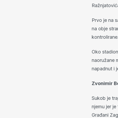
Ražnjatović
Prvo je na s
na obje stra
kontrolirane
Oko stadiona
naoružane mi
napadnut i j
Zvonimir Bo
Sukob je tra
njemu jer je
Građani Zagr