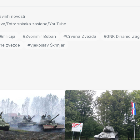
evnih novosti
va/Foto: snimka zaslona/YouTube
#milicija
#Zvonimir Boban
#Crvena Zvezda
#GNK Dinamo Zag
ene zvezde
#Vjekoslav Škrinjar