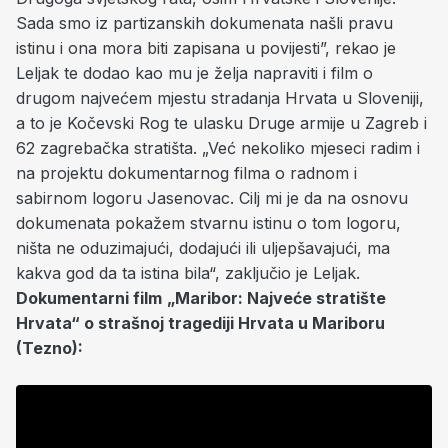
Sada smo iz partizanskih dokumenata našli pravu
istinu i ona mora biti zapisana u povijesti”, rekao je
Leljak te dodao kao mu je želja napraviti i film o
drugom najvećem mjestu stradanja Hrvata u Sloveniji,
a to je Kočevski Rog te ulasku Druge armije u Zagreb i
62 zagrebačka stratišta. „Već nekoliko mjeseci radim i
na projektu dokumentarnog filma o radnom i
sabirnom logoru Jasenovac. Cilj mi je da na osnovu
dokumenata pokažem stvarnu istinu o tom logoru,
ništa ne oduzimajući, dodajući ili uljepšavajući, ma
kakva god da ta istina bila“, zaključio je Leljak.
Dokumentarni film
„Maribor: Najveće stratište
Hrvata“ o strašnoj tragediji Hrvata u Mariboru
(Tezno):