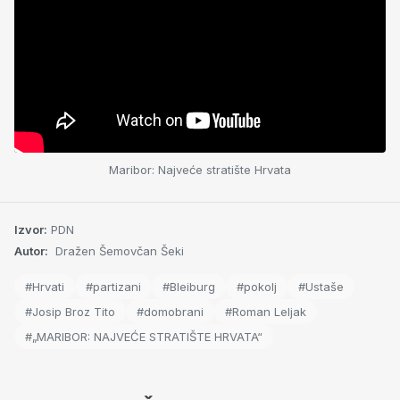
Maribor: Najveće stratište Hrvata
Izvor:
PDN
Autor:
Dražen Šemovčan Šeki
#Hrvati
#partizani
#Bleiburg
#pokolj
#Ustaše
#Josip Broz Tito
#domobrani
#Roman Leljak
#„MARIBOR: NAJVEĆE STRATIŠTE HRVATA“