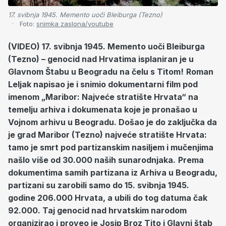
17. svibnja 1945. Memento uoči Bleiburga (Tezno)
Foto:
snimka zaslona/youtube
(VIDEO) 17. svibnja 1945. Memento uoči Bleiburga
(Tezno) – genocid nad Hrvatima isplaniran je u
Glavnom Štabu u Beogradu na čelu s Titom!
Roman
Leljak napisao je i snimio dokumentarni film pod
imenom „Maribor: Najveće stratište Hrvata“ na
temelju arhiva i dokumenata koje je pronašao u
Vojnom arhivu u Beogradu. Došao je do zaključka da
je grad Maribor (Tezno) najveće stratište Hrvata:
tamo je smrt pod partizanskim nasiljem i mučenjima
našlo više od 30.000 naših sunarodnjaka.
Prema
dokumentima samih partizana iz Arhiva u Beogradu,
partizani su zarobili samo do 15. svibnja 1945.
godine 206.000 Hrvata, a ubili do tog datuma čak
92.000. Taj genocid nad hrvatskim narodom
organizirao i proveo je Josip Broz Tito i Glavni štab