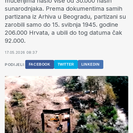
mučenjima našlo više od 30.000 naših
sunarodnjaka. Prema dokumentima samih
partizana iz Arhiva u Beogradu, partizani su
zarobili samo do 15. svibnja 1945. godine
206.000 Hrvata, a ubili do tog datuma čak
92.000.
17.05.2026 08:37
PODIJELI:
FACEBOOK
TWITTER
LINKEDIN