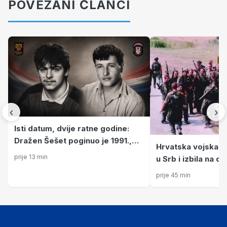
POVEZANI ČLANCI
‹
›
Isti datum, dvije ratne godine:
Dražen Šešet poginuo je 1991.,
Hrvatska vojska 8
Ivica Cecelja četiri godine poslije
prije 13 min
u Srb i izbila na d
prije 45 min