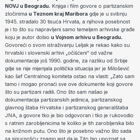
NOVJ u Beogradu.
Knjiga i film govore o partizanskim
zločinima
u Teznom kraj Maribora
gdje je u svibnju
1945. stradalo 30 tisuća Hrvata, a njihova posebnost
je i to što su napravljeni samo temeljem arhivske građe
koju je autor dobio
u Vojnom arhivu u Beogradu.
Govoreći o svom istraživanju Leljak je rekao kako su
hrvatski i slovenski arhivi „očišćeni“ od važne
dokumentacije još 1990. godine, za razliku od Srbije
gdje se nije mijenjala politička situacija jer je Milošević
kao šef Centralnog komiteta ostao na vlasti: „Zato sam
tamo i mogao pronaći sve ove dokumente koji govore
što su partizani radili. Ono što sam našao je
dokumentacija partizanskih jedinica, partizanskog
glavnog štaba Hrvatske i partizanskog generalštaba
JNA, a govore tko je bio odgovoran i tko je rukovodio
s ratnim zarobljenicima te koliko je tih zarobljenika bilo
na križnom putu. Ono što je posebno važno što sada
sa sigurnošću znamo jest da je Tito bio upoznat sa