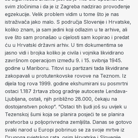
svim zločinima i da je iz Zagreba nadzirao provođenje
egzekucije. Velik problem vidim u tome što je nas
istraživača jako malo. S područja Slovenije i Hrvatske,
koliko znam, ja sam jedini koji odlazim u te arhive, ali
sve što sam pronašao u cijelosti sam kopirao i predat
ću u Hrvatski državni arhiv. U tim dokumentima se
jasno vidi i brojka koliko je civila i vojnika likvidirano
završnom operacijom između 9. i 15. svibnja 1945.
godine u Mariboru. Titovi su partizani tada likvidirane
zakopavali u protutenkovske rovove na Teznom. Iz
dijela tog rova 1999. godine ekshumirani su posmrtni
ostaci 1.187 žrtava zbog gradnje autoceste Lendava-
Ljubljana, ostali, njih približno 28.000, čekaju na
dostojanstven pokop“. “Ostaci tih ljudi još su uvijek u
Tezenskoj šumi koja se planira posjeći te se planira
pretvorba u poljoprivredna zemljišta. Danas se gotovo
svaki narod u Europi pobrinuo se za svoje mrtve iz
Drugoga svjetskog rata, osim Hrvatske i Slovenije.