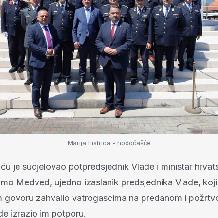
Marija Bistrica - hodočašće
u je sudjelovao potpredsjednik Vlade i ministar hrvat
omo Medved, ujedno izaslanik predsjednika Vlade, koji 
 govoru zahvalio vatrogascima na predanom i požrt
de izrazio im potporu.