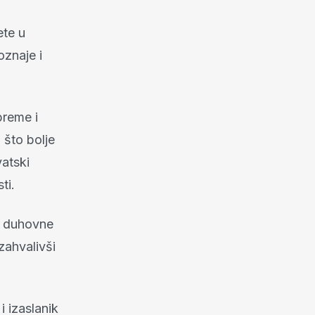
ete u
oznaje i
preme i
 što bolje
vatski
ti.
r duhovne
zahvalivši
i izaslanik