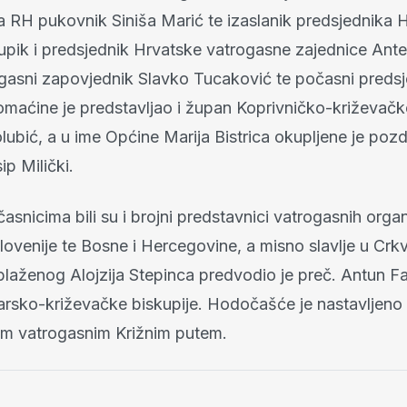
a RH pukovnik Siniša Marić te izaslanik predsjednika 
upik i predsjednik Hrvatske vatrogasne zajednice Ante
ogasni zapovjednik Slavko Tucaković te počasni predsj
omaćine je predstavljao i župan Koprivničko-križevačk
ubić, a u ime Općine Marija Bistrica okupljene je poz
ip Milički.
nicima bili su i brojni predstavnici vatrogasnih organ
lovenije te Bosne i Hercegovine, a misno slavlje u Crkv
laženog Alojzija Stepinca predvodio je preč. Antun Fa
varsko-križevačke biskupije. Hodočašće je nastavljeno
nim vatrogasnim Križnim putem.