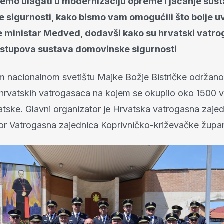
ćemo ulagati u modernizaciju opreme i jačanje sus
 sigurnosti, kako bismo vam omogućili što bolje uv
je ministar Medved, dodavši kako su hrvatski vatro
 stupova sustava domovinske sigurnosti
 nacionalnom svetištu Majke Božje Bistričke održano 
rvatskih vatrogasaca na kojem se okupilo oko 1500 
vatske. Glavni organizator je Hrvatska vatrogasna zajed
or Vatrogasna zajednica Koprivničko-križevačke župan