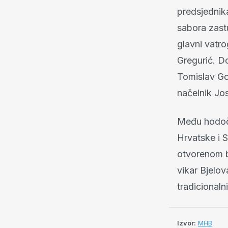
predsjednik
sabora zast
glavni vatr
Gregurić. D
Tomislav Gol
načelnik Jos
Među hodočas
Hrvatske i S
otvorenom b
vikar Bjelo
tradicional
Izvor:
MHB