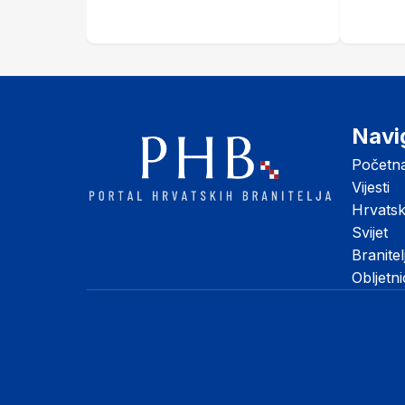
Navi
Početn
Vijesti
Hrvats
Svijet
Branitel
Obljetn