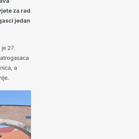
tava
jete za rad
gasci jedan
je 27.
vatrogasaca
nica, a
ije.