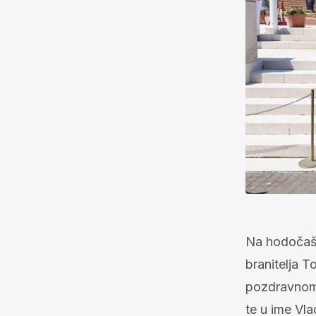
Na hodočašć
branitelja T
pozdravnom
te u ime Vla