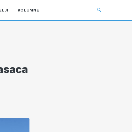
🔍
ELJI
KOLUMNE
asaca