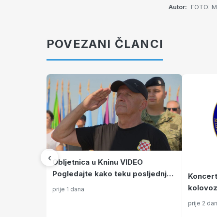
Autor:
FOTO: M
POVEZANI ČLANCI
‹
Obljetnica u Kninu VIDEO
Pogledajte kako teku posljednje
Koncert
pripreme za proslavu Oluje, ima i
kolovoz
prije 1 dana
jedna promjena
prije 2 da