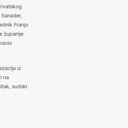
Hrvatskog
 Sanader,
ednik Franjo
e županije
dravio
izacija iz
i na
ltak, sudski