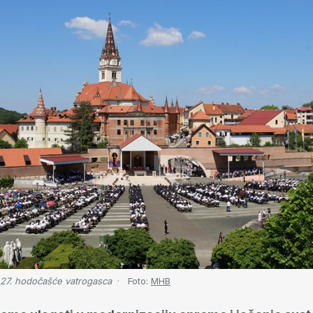
- 27. hodočašće vatrogasca
Foto:
MHB