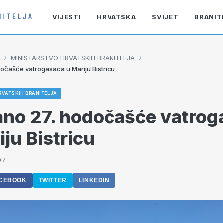
VIJESTI
HRVATSKA
SVIJET
BRANIT
›
›
MINISTARSTVO HRVATSKIH BRANITELJA
očašće vatrogasaca u Mariju Bistricu
RVATSKIH BRANITELJA
no 27. hodočašće vatrog
iju Bistricu
07
CEBOOK
TWITTER
LINKEDIN