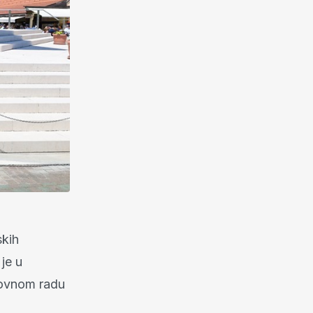
skih
je u
vovnom radu