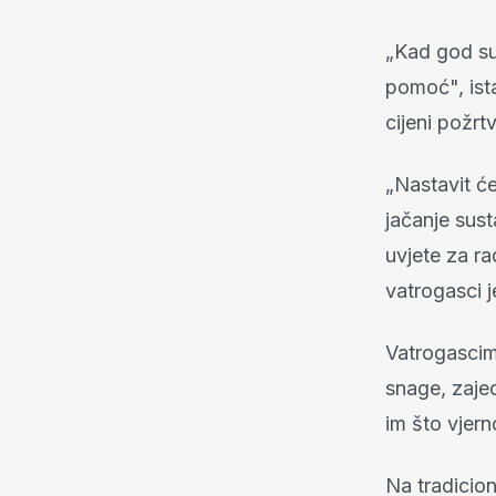
„Kad god su 
pomoć", ist
cijeni požr
„Nastavit ć
jačanje sus
uvjete za ra
vatrogasci 
Vatrogascim
snage, zajed
im što vjer
Na tradicion