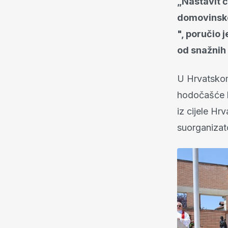
„Nastavit 
domovinske
", poručio 
od snažnih
U Hrvatskom
hodočašće h
iz cijele Hr
suorganizat