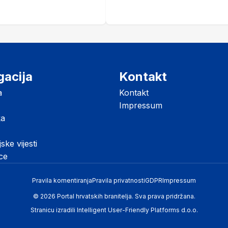
gacija
Kontakt
a
Kontakt
Impressum
ka
jske vijesti
ice
Pravila komentiranja
Pravila privatnosti
GDPR
Impressum
© 2026 Portal hrvatskih branitelja. Sva prava pridržana.
Stranicu izradili
Intelligent User-Friendly Platforms d.o.o.