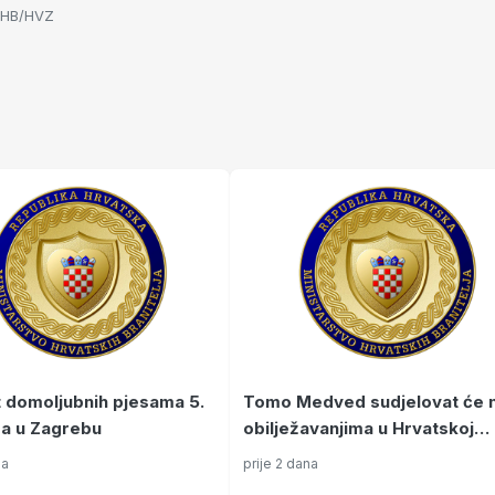
HB/HVZ
 domoljubnih pjesama 5.
Tomo Medved sudjelovat će 
a u Zagrebu
obilježavanjima u Hrvatskoj
Dubici, Kninu, Slunju i Glini
na
prije 2 dana