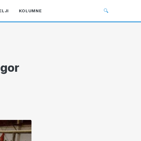
🔍
ELJI
KOLUMNE
ogor