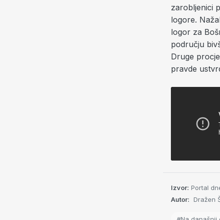
zarobljenici 
logore. Nažal
logor za Bošn
području biv
Druge procje
pravde ustvrd
Izvor:
Portal dn
Autor:
Dražen Š
#Na današnji