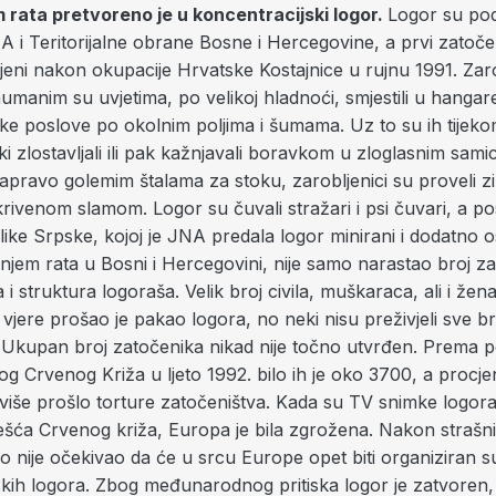
m rata pretvoreno je u koncentracijski logor.
Logor su pod
A i Teritorijalne obrane Bosne i Hercegovine, a prvi zatočeni
jeni nakon okupacije Hrvatske Kostajnice u rujnu 1991. Zar
manim su uvjetima, po velikoj hladnoći, smjestili u hangare,
čke poslove po okolnim poljima i šumama. Uz to su ih tijekom
hički zlostavljali ili pak kažnjavali boravkom u zloglasnim sam
apravo golemim štalama za stoku, zarobljenici su proveli zi
ivenom slamom. Logor su čuvali stražari i psi čuvari, a posl
ike Srpske, kojoj je JNA predala logor minirani i dodatno o
jem rata u Bosni i Hercegovini, nije samo narastao broj z
 i struktura logoraša. Velik broj civila, muškaraca, ali i žen
jere prošao je pakao logora, no neki nisu preživjeli sve br
a. Ukupan broj zatočenika nikad nije točno utvrđen. Prema 
Crvenog Križa u ljeto 1992. bilo ih je oko 3700, a procjen
 više prošlo torture zatočeništva. Kada su TV snimke logo
ješća Crvenog križa, Europa je bila zgrožena. Nakon strašn
o nije očekivao da će u srcu Europe opet biti organiziran s
skih logora. Zbog međunarodnog pritiska logor je zatvoren, 