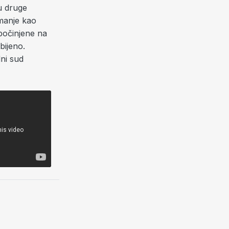
 u druge
imanje kao
 počinjene na
bijeno.
ni sud