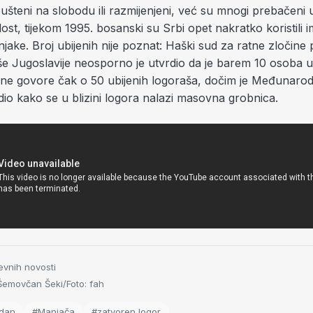
pušteni na slobodu ili razmijenjeni, već su mnogi prebačeni
ost, tijekom 1995. bosanski su Srbi opet nakratko koristili 
jake. Broj ubijenih nije poznat: Haški sud za ratne zločine
še Jugoslavije neosporno je utvrdio da je barem 10 osoba u
ne govore čak o 50 ubijenih logoraša, dočim je Međunarod
io kako se u blizini logora nalazi masovna grobnica.
evnih novosti
emovčan Šeki/Foto: fah
 dan
#Manjača
#zatvoren logor