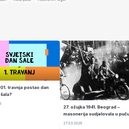
 01. travnja postao dan
 šala?
6
27. ožujka 1941. Beograd –
masonerija sudjelovala u puč
koji je Jugoslaviju odveo u kr
27.03.2026
II. svjetski rat