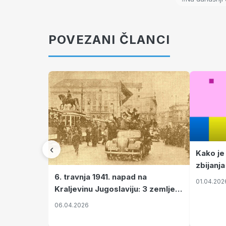
POVEZANI ČLANCI
‹
Kako je
zbijanja
6. travnja 1941. napad na
01.04.202
Kraljevinu Jugoslaviju: 3 zemlje
nastale njenim raspadom
06.04.2026