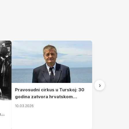
›
Pravosudni cirkus u Turskoj: 30
godina zatvora hrvatskom
kapetanu kojeg su sami pustili
10.03.2026
u
vavi