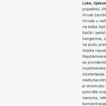
Luke, tijeko
pripadnici JN
Hrvati zarobl
Hrvate u nehu
na teške fizi
fizički i psi
hangarima, z
na podu prekr
Vojska republ
Rasplamsavan
se promijenila
muslimanske v
zlostavljanj
međunarodnog 
je dvostruko
potvrdile izv
nacizma, nitk
koncentracij