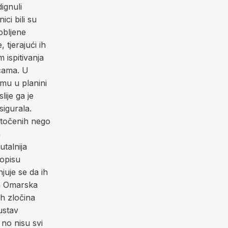
ignuli
ci bili su
obljene
 tjerajući ih
 ispitivanja
icama. U
mu u planini
ije ga je
sigurala.
atočenih nego
a
utalnija
popisu
juje se da ih
ra Omarska
ih zločina
ustav
no nisu svi