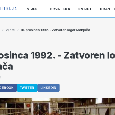
VIJESTI
HRVATSKA
SVIJET
BRANIT
›
›
Vijesti
18. prosinca 1992. - Zatvoren logor Manjača
rosinca 1992. - Zatvoren l
ača
3
CEBOOK
TWITTER
LINKEDIN