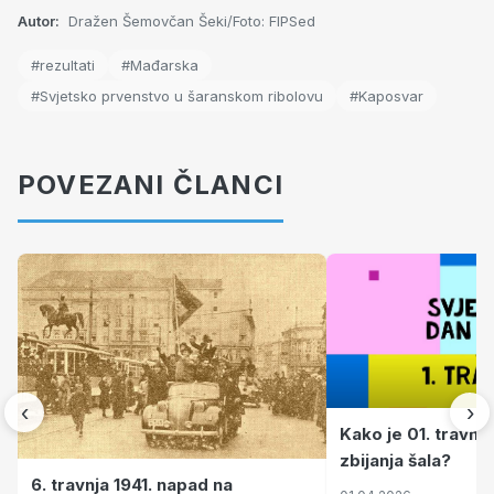
Autor:
Dražen Šemovčan Šeki/Foto: FIPSed
#rezultati
#Mađarska
#Svjetsko prvenstvo u šaranskom ribolovu
#Kaposvar
POVEZANI ČLANCI
‹
›
Kako je 01. travnj
zbijanja šala?
6. travnja 1941. napad na