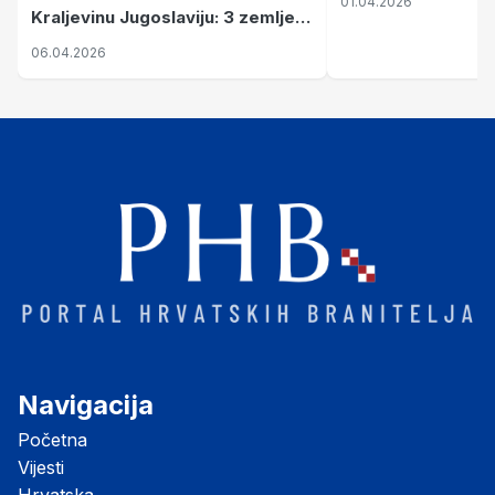
01.04.2026
Kraljevinu Jugoslaviju: 3 zemlje
nastale njenim raspadom
06.04.2026
Navigacija
Početna
Vijesti