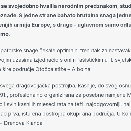
 se svojedobno hvalila narodnim predznakom, stude
eznađe. S jedne strane bahato brutalna snaga jedn
enijih armija Europe, s druge – uglavnom samo odl
amo.
upatorske snage čekale optimalni trenutak za nastava
vojim užasima izjednačio s onim fašističkim u II. svjets
 šire područje Otočca stiže – A bojna.
d svega dragovoljačka postrojba, kasnije, do svog osnu
91., profesionalno organizirana za posebne namjene 
 i svih kasnijih mjeseci rata najteži, najodgovorniji, najp
kao prva, isturena postrojba okupirana područja. U k
 – Drenova Klanca.