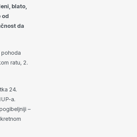
ni, blato,
e od
učnost da
k pohoda
kom ratu, 2.
tka 24.
MUP-a.
ogibeljniji –
onkretnom