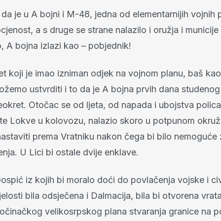
 da je u A bojni i M-48, jedna od elementarnijih vojnih p
cjenost, a s druge se strane nalazilo i oružja i municij
o, A bojna izlazi kao – pobjednik!
ret koji je imao izniman odjek na vojnom planu, baš kao
emo ustvrditi i to da je A bojna prvih dana studenog u
eokret. Otočac se od ljeta, od napada i ubojstva polic
te Lokve u kolovozu, nalazio skoro u potpunom okruž
nastaviti prema Vratniku nakon čega bi bilo nemoguće 
nja. U Lici bi ostale dvije enklave.
ospić iz kojih bi moralo doći do povlačenja vojske i civ
ijelosti bila odsječena i Dalmacija, bila bi otvorena vrat
očinačkog velikosrpskog plana stvaranja granice na p