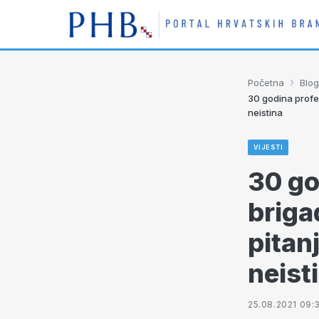
›
Početna
Blog
30 godina profes
neistina
VIJESTI
30 go
briga
pitan
neist
25.08.2021 09: