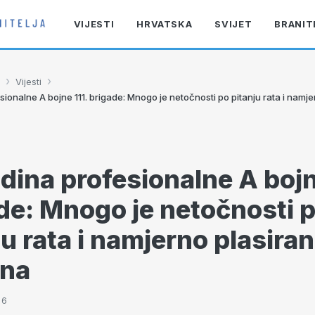
VIJESTI
HRVATSKA
SVIJET
BRANIT
›
›
Vijesti
ionalne A bojne 111. brigade: Mnogo je netočnosti po pitanju rata i namje
dina profesionalne A bojn
de: Mnogo je netočnosti 
ju rata i namjerno plasiran
ina
36