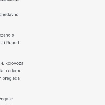
odnedavno
vezano s
st i Robert
24. kolovoza
sta u udarnu
ih pregleda
čega je