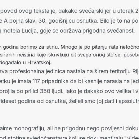
povod ovog teksta je, dakako svečarski jer u utorak 
 A bojna slavi 30. godišnjicu osnutka. Bilo je to na po
 motela Lucija, gdje se održava prigodna svečanost.
h godina borimo za istinu. Mnogo je po pitanju rata netočnos
iranih neistina koje iskrivljuju bit svega onog što se, poseb
 događalo u Hrvatskoj.
rva profesionalna jedinica nastala na širem teritoriju Ri
u je imala 117 pripadnika da bi kasnije narasla na jedi
 brojila po prilici 350 ljudi. Iako je dakako ovo velika i 
trideset godina od osnutka, željeli smo joj dati i apsolut
aime monografiju, ali ne prigodnu nego povijesni doku
 od stotina svjedočanstava koji se dokumentiraju i vid