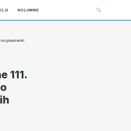
🔍
ELJI
KOLUMNE
rno plasiranih
e 111.
po
ih