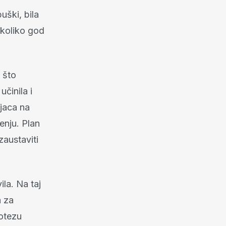
uški, bila
e koliko god
 što
činila i
ajaca na
enju. Plan
zaustaviti
ila. Na taj
a za
otezu