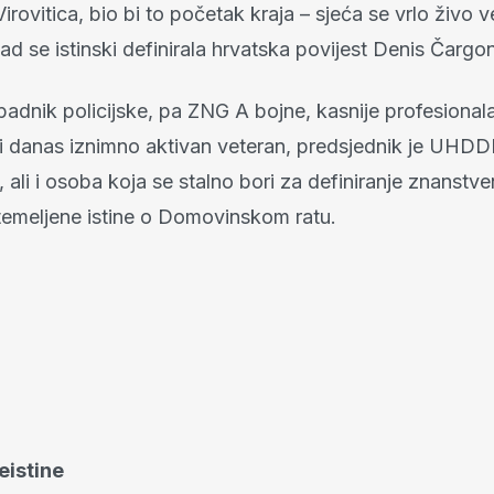
irovitica, bio bi to početak kraja – sjeća se vrlo živo v
kad se istinski definirala hrvatska povijest Denis Čargon
ipadnik policijske, pa ZNG A bojne, kasnije profesional
 i danas iznimno aktivan veteran, predsjednik je UHD
 ali i osoba koja se stalno bori za definiranje znanstve
temeljene istine o Domovinskom ratu.
eistine