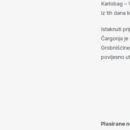
Karlobag – V
iz tih dana 
Istaknuti pr
Čargonja je
Grobnišćine,
povijesno u
Plasirane n