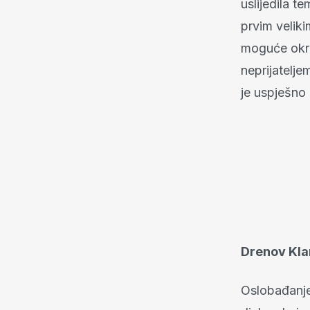
uslijedila te
prvim velik
moguće okrš
neprijatelje
je uspješno 
Drenov Kl
Oslobađanje