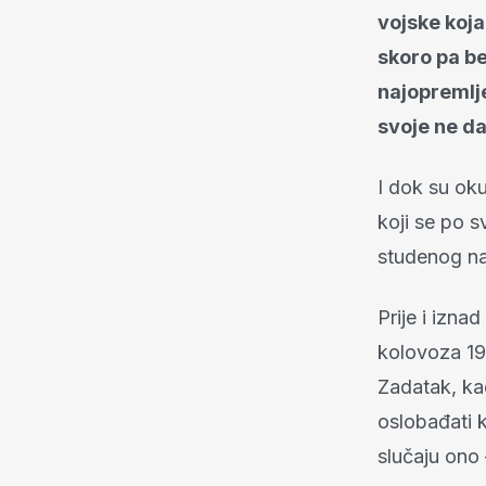
vojske koja
skoro pa b
najopremlj
svoje ne d
I dok su ok
koji se po s
studenog na
Prije i izna
kolovoza 19
Zadatak, kao
oslobađati 
slučaju ono