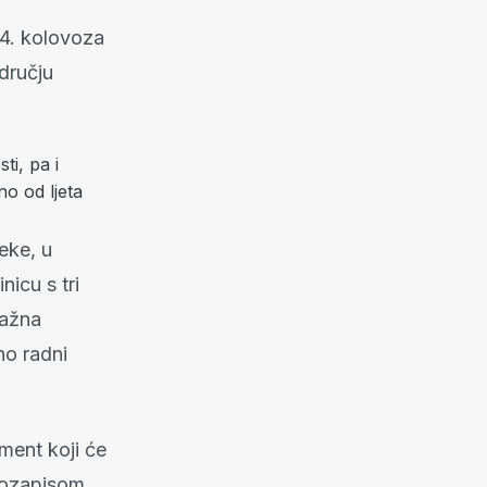
24. kolovoza
dručju
ti, pa i
no od ljeta
jeke, u
nicu s tri
važna
no radni
ment koji će
eozapisom.