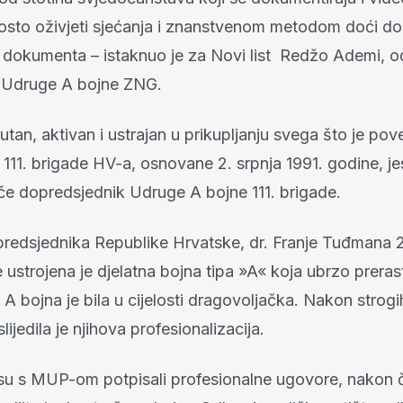
osto oživjeti sjećanja i znanstvenom metodom doći do
 dokumenta – istaknuo je za Novi list Redžo Ademi, 
 Udruge A bojne ZNG.
utan, aktivan i ustrajan u prikupljanju svega što je po
111. brigade HV-a, osnovane 2. srpnja 1991. godine, je
ače dopredsjednik Udruge A bojne 111. brigade.
redsjednika Republike Hrvatske, dr. Franje Tuđmana 
 ustrojena je djelatna bojna tipa »A« koja ubrzo prera
. A bojna je bila u cijelosti dragovoljačka. Nakon strog
 slijedila je njihova profesionalizacija.
 su s MUP-om potpisali profesionalne ugovore, nakon 