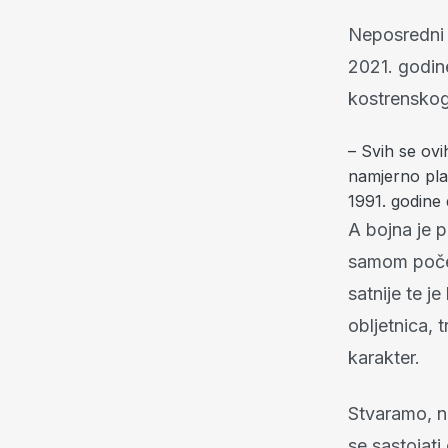
Neposredni 
2021. godine
kostrenskog
– Svih se ovi
namjerno plas
1991. godine
A bojna je p
samom početk
satnije te je
obljetnica, 
karakter.
Stvaramo, n
se sastojati