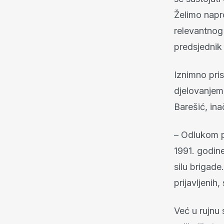
Želimo napr
relevantnog
predsjednik
Iznimno pris
djelovanjem 
Barešić, in
– Odlukom p
1991. godine
silu brigade
prijavljenih,
Već u rujnu