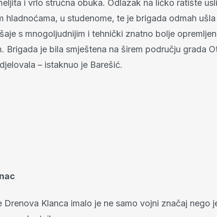
meljita i vrlo stručna obuka. Odlazak na ličko ratište usli
im hladnoćama, u studenome, te je brigada odmah ušla 
aje s mnogoljudnijim i tehnički znatno bolje opremlje
m. Brigada je bila smještena na širem području grada O
djelovala – istaknuo je Barešić.
anac
 Drenova Klanca imalo je ne samo vojni značaj nego je