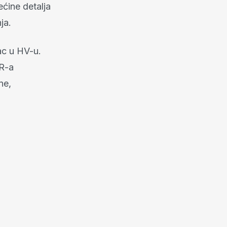
ećine detalja
ja.
ac u HV-u.
DR-a
ne,