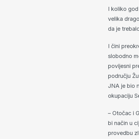
I koliko god
velika drago
da je trebal
I čini preok
slobodno mož
povijesni pr
području Žu
JNA je bio 
okupaciju Se
– Otočac i G
bi način u c
provedbu zl