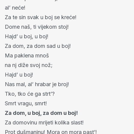
al’ neće!
Za te sin svak u boj se kreće!
Dome naš, ti vijekom stoj!
Hajd’ u boj, u boj!
Za dom, za dom sad u boj!
Ma paklena mnoš
na nj diže svoj nož;
Hajd’ u boj!
Nas mal, al’ hrabar je broj!
Tko, tko će ga strt’?
Smrt vragu, smrt!
Za dom, u boj, za dom u boj!
Za domovinu mrijeti kolika slast!
Prot dušmaninu! Mora on mora past’!