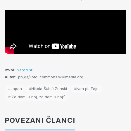
Izvor:
Narod.hr
Autor:
ph,gs/Foto: commons.wikimedia.org
#Japan
#Nikola Šubić Zrinski
#Ivan pl. Zajc
#‘Za dom, u boj, za dom u boj!’
POVEZANI ČLANCI