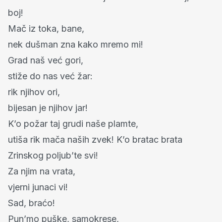
boj!
Mač iz toka, bane,
nek dušman zna kako mremo mi!
Grad naš već gori,
stiže do nas već žar:
rik njihov ori,
bijesan je njihov jar!
K’o požar taj grudi naše plamte,
utiša rik mača naših zvek! K’o bratac brata
Zrinskog poljub’te svi!
Za njim na vrata,
vjerni junaci vi!
Sad, braćo!
Pun’mo puške, samokrese,