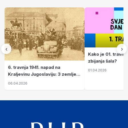
‹
›
Kako je 01. travnj
zbijanja šala?
6. travnja 1941. napad na
01.04.2026
Kraljevinu Jugoslaviju: 3 zemlje
nastale njenim raspadom
06.04.2026