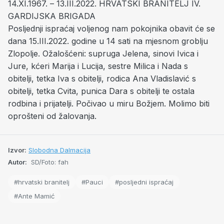
14.XI.1967. – 13.III.2022. HRVATSKI BRANITELJ IV.
GARDIJSKA BRIGADA
Posljednji ispraćaj voljenog nam pokojnika obavit će se
dana 15.III.2022. godine u 14 sati na mjesnom groblju
Zlopolje. Ožalošćeni: supruga Jelena, sinovi Ivica i
Jure, kćeri Marija i Lucija, sestre Milica i Nada s
obitelji, tetka Iva s obitelji, rodica Ana Vladislavić s
obitelji, tetka Cvita, punica Dara s obitelji te ostala
rodbina i prijatelji. Počivao u miru Božjem. Molimo biti
oprošteni od žalovanja.
Izvor:
Slobodna Dalmacija
Autor:
SD/Foto: fah
#hrvatski branitelj
#Pauci
#posljedni ispraćaj
#Ante Mamić