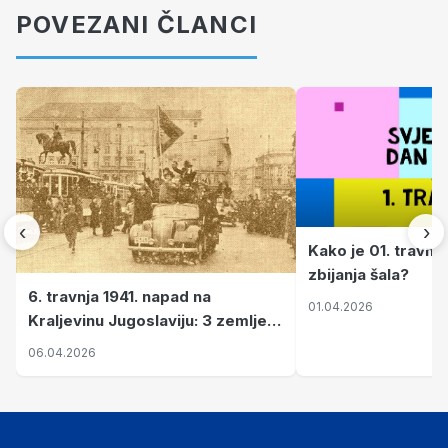
POVEZANI ČLANCI
‹
›
Kako je 01. travnj
zbijanja šala?
6. travnja 1941. napad na
01.04.2026
Kraljevinu Jugoslaviju: 3 zemlje
nastale njenim raspadom
06.04.2026