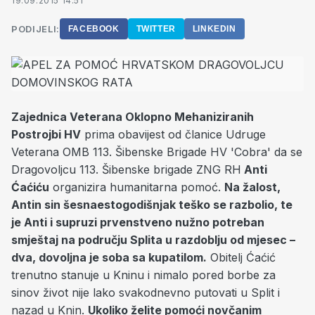
19.09.2015 14:51
PODIJELI:
FACEBOOK
TWITTER
LINKEDIN
Zajednica Veterana Oklopno Mehaniziranih
Postrojbi HV
prima obavijest od članice Udruge
Veterana OMB 113. Šibenske Brigade HV 'Cobra' da se
Dragovoljcu 113. Šibenske brigade ZNG RH
Anti
Ćaćiću
organizira humanitarna pomoć.
Na žalost,
Antin sin šesnaestogodišnjak teško se razbolio, te
je Anti i supruzi prvenstveno nužno potreban
smještaj na području Splita u razdoblju od mjesec –
dva, dovoljna je soba sa kupatilom.
Obitelj Ćaćić
trenutno stanuje u Kninu i nimalo pored borbe za
sinov život nije lako svakodnevno putovati u Split i
nazad u Knin.
Ukoliko želite pomoći novčanim