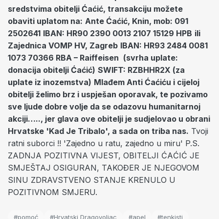
sredstvima obitelji Ćaćić, transakciju možete
obaviti uplatom na:
Ante Ćaćić, Knin, mob: 091
2502641
IBAN: HR90 2390 0013 2107 15129 HPB
ili
Zajednica VOMP HV, Zagreb
IBAN: HR93 2484 0081
1073 70366 RBA – Raiffeisen
(svrha uplate:
donacija obitelji Ćaćić)
SWIFT: RZBHHR2X (za
uplate iz inozemstva)
Mlađem Anti Ćaćiću i cijeloj
obitelji želimo brz i uspješan oporavak, te pozivamo
sve ljude dobre volje da se odazovu humanitarnoj
akciji….., jer glava ove obitelji je sudjelovao u obrani
Hrvatske 'Kad Je Tribalo', a sada on triba nas.
Tvoji
ratni suborci !! 'Zajedno u ratu, zajedno u miru' P.S.
ZADNJA POZITIVNA VIJEST, OBITELJI ĆAĆIĆ JE
SMJEŠTAJ OSIGURAN, TAKOĐER JE NJEGOVOM
SINU ZDRAVSTVENO STANJE KRENULO U
POZITIVNOM SMJERU.
#pomoć
#Hrvatski Dragovoljac
#apel
#tenkisti