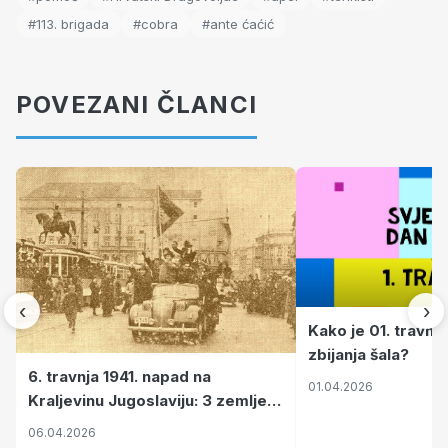
#113. brigada
#cobra
#ante ćaćić
POVEZANI ČLANCI
‹
›
Kako je 01. travnj
zbijanja šala?
6. travnja 1941. napad na
01.04.2026
Kraljevinu Jugoslaviju: 3 zemlje
nastale njenim raspadom
06.04.2026