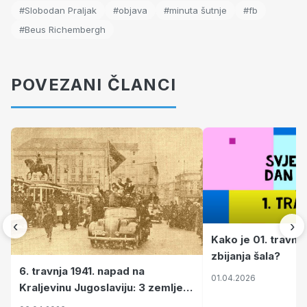
#Slobodan Praljak
#objava
#minuta šutnje
#fb
#Beus Richembergh
POVEZANI ČLANCI
‹
›
Kako je 01. travnj
zbijanja šala?
6. travnja 1941. napad na
01.04.2026
Kraljevinu Jugoslaviju: 3 zemlje
nastale njenim raspadom