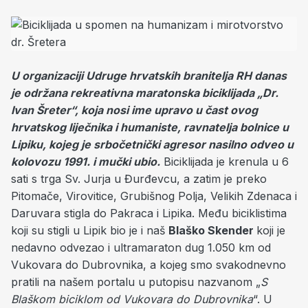
U organizaciji Udruge hrvatskih branitelja RH danas
je održana rekreativna maratonska biciklijada „Dr.
Ivan Šreter“, koja nosi ime upravo u čast ovog
hrvatskog liječnika i humaniste, ravnatelja bolnice u
Lipiku, kojeg je srbočetnički agresor nasilno odveo u
kolovozu 1991. i mučki ubio.
Biciklijada je krenula u 6
sati s trga Sv. Jurja u Đurđevcu, a zatim je preko
Pitomače, Virovitice, Grubišnog Polja, Velikih Zdenaca i
Daruvara stigla do Pakraca i Lipika. Među biciklistima
koji su stigli u Lipik bio je i naš
Blaško Skender
koji je
nedavno odvezao i ultramaraton dug 1.050 km od
Vukovara do Dubrovnika, a kojeg smo svakodnevno
pratili na našem portalu u putopisu nazvanom „
S
Blaškom biciklom od Vukovara do Dubrovnika
“. U