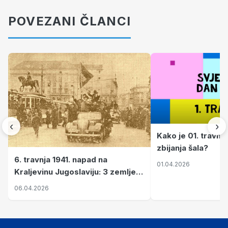
POVEZANI ČLANCI
‹
›
Kako je 01. travnj
zbijanja šala?
6. travnja 1941. napad na
01.04.2026
Kraljevinu Jugoslaviju: 3 zemlje
nastale njenim raspadom
06.04.2026