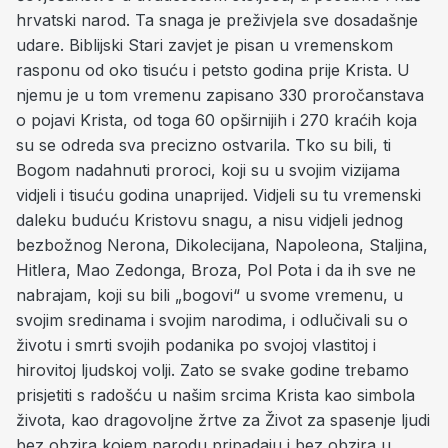
hrvatski narod. Ta snaga je preživjela sve dosadašnje
udare. Biblijski Stari zavjet je pisan u vremenskom
rasponu od oko tisuću i petsto godina prije Krista. U
njemu je u tom vremenu zapisano 330 proročanstava
o pojavi Krista, od toga 60 opširnijih i 270 kraćih koja
su se odreda sva precizno ostvarila. Tko su bili, ti
Bogom nadahnuti proroci, koji su u svojim vizijama
vidjeli i tisuću godina unaprijed. Vidjeli su tu vremenski
daleku buduću Kristovu snagu, a nisu vidjeli jednog
bezbožnog Nerona, Dikolecijana, Napoleona, Staljina,
Hitlera, Mao Zedonga, Broza, Pol Pota i da ih sve ne
nabrajam, koji su bili „bogovi“ u svome vremenu, u
svojim sredinama i svojim narodima, i odlučivali su o
životu i smrti svojih podanika po svojoj vlastitoj i
hirovitoj ljudskoj volji. Zato se svake godine trebamo
prisjetiti s radošću u našim srcima Krista kao simbola
života, kao dragovoljne žrtve za Život za spasenje ljudi
bez obzira kojem narodu pripadaju i bez obzira u