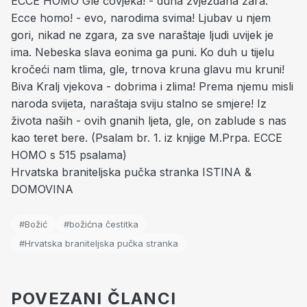
ECCE HOMO Gle čovjeka! - duha zvjezdana žara.
Ecce homo! - evo, narodima svima! Ljubav u njem
gori, nikad ne zgara, za sve naraštaje ljudi uvijek je
ima. Nebeska slava eonima ga puni. Ko duh u tijelu
kročeći nam tlima, gle, trnova kruna glavu mu kruni!
Biva Kralj vjekova - dobrima i zlima! Prema njemu misli
naroda svijeta, naraštaja sviju stalno se smjere! Iz
života naših - ovih gnanih ljeta, gle, on zablude s nas
kao teret bere. (Psalam br. 1. iz knjige M.Prpa. ECCE
HOMO s 515 psalama)
Hrvatska braniteljska pučka stranka ISTINA &
DOMOVINA
#Božić
#božićna čestitka
#Hrvatska braniteljska pučka stranka
POVEZANI ČLANCI