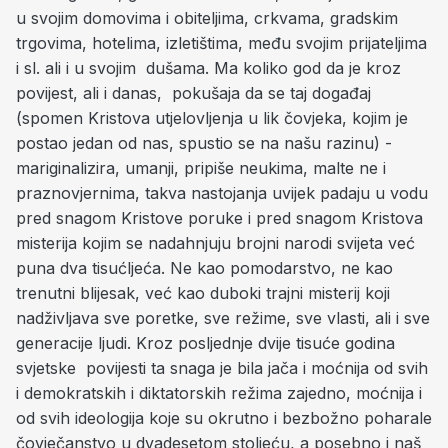
u svojim domovima i obiteljima, crkvama, gradskim
trgovima, hotelima, izletištima, među svojim prijateljima
i sl. ali i u svojim dušama. Ma koliko god da je kroz
povijest, ali i danas, pokušaja da se taj događaj
(spomen Kristova utjelovljenja u lik čovjeka, kojim je
postao jedan od nas, spustio se na našu razinu) -
mariginalizira, umanji, pripiše neukima, malte ne i
praznovjernima, takva nastojanja uvijek padaju u vodu
pred snagom Kristove poruke i pred snagom Kristova
misterija kojim se nadahnjuju brojni narodi svijeta već
puna dva tisućljeća. Ne kao pomodarstvo, ne kao
trenutni blijesak, već kao duboki trajni misterij koji
nadživljava sve poretke, sve režime, sve vlasti, ali i sve
generacije ljudi. Kroz posljednje dvije tisuće godina
svjetske povijesti ta snaga je bila jača i moćnija od svih
i demokratskih i diktatorskih režima zajedno, moćnija i
od svih ideologija koje su okrutno i bezbožno poharale
čovječanstvo u dvadesetom stoljeću, a posebno i naš