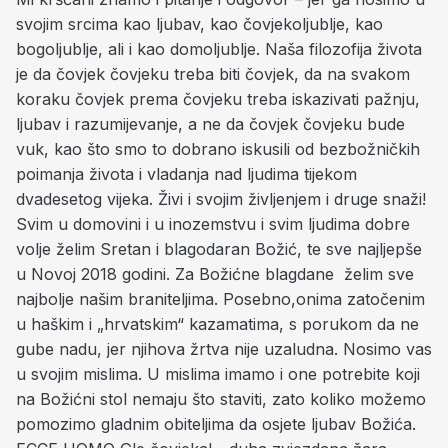
svojim srcima kao ljubav, kao čovjekoljublje, kao
bogoljublje, ali i kao domoljublje. Naša filozofija života
je da čovjek čovjeku treba biti čovjek, da na svakom
koraku čovjek prema čovjeku treba iskazivati pažnju,
ljubav i razumijevanje, a ne da čovjek čovjeku bude
vuk, kao što smo to dobrano iskusili od bezbožničkih
poimanja života i vladanja nad ljudima tijekom
dvadesetog vijeka. Živi i svojim življenjem i druge snaži!
Svim u domovini i u inozemstvu i svim ljudima dobre
volje želim Sretan i blagodaran Božić, te sve najljepše
u Novoj 2018 godini. Za Božićne blagdane želim sve
najbolje našim braniteljima. Posebno,onima zatočenim
u haškim i „hrvatskim“ kazamatima, s porukom da ne
gube nadu, jer njihova žrtva nije uzaludna. Nosimo vas
u svojim mislima. U mislima imamo i one potrebite koji
na Božićni stol nemaju što staviti, zato koliko možemo
pomozimo gladnim obiteljima da osjete ljubav Božića.