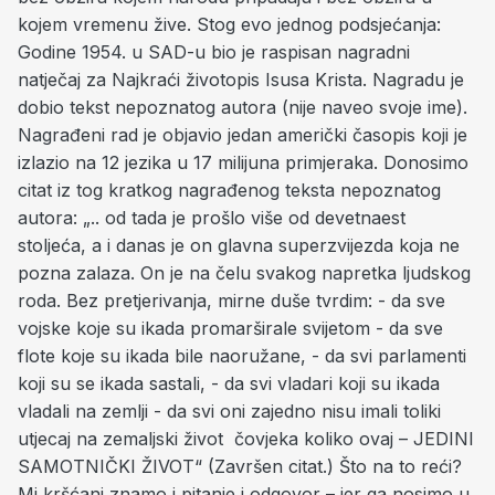
kojem vremenu žive. Stog evo jednog podsjećanja:
Godine 1954. u SAD-u bio je raspisan nagradni
natječaj za Najkraći životopis Isusa Krista. Nagradu je
dobio tekst nepoznatog autora (nije naveo svoje ime).
Nagrađeni rad je objavio jedan američki časopis koji je
izlazio na 12 jezika u 17 milijuna primjeraka. Donosimo
citat iz tog kratkog nagrađenog teksta nepoznatog
autora: „.. od tada je prošlo više od devetnaest
stoljeća, a i danas je on glavna superzvijezda koja ne
pozna zalaza. On je na čelu svakog napretka ljudskog
roda. Bez pretjerivanja, mirne duše tvrdim: - da sve
vojske koje su ikada promarširale svijetom - da sve
flote koje su ikada bile naoružane, - da svi parlamenti
koji su se ikada sastali, - da svi vladari koji su ikada
vladali na zemlji - da svi oni zajedno nisu imali toliki
utjecaj na zemaljski život čovjeka koliko ovaj – JEDINI
SAMOTNIČKI ŽIVOT“ (Završen citat.) Što na to reći?
Mi kršćani znamo i pitanje i odgovor – jer ga nosimo u