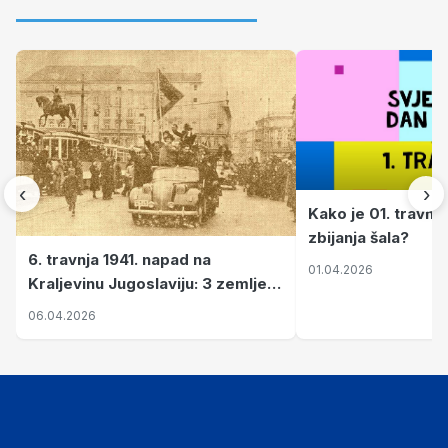
‹
›
Kako je 01. travnj
zbijanja šala?
6. travnja 1941. napad na
01.04.2026
Kraljevinu Jugoslaviju: 3 zemlje
nastale njenim raspadom
06.04.2026