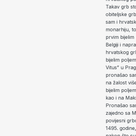
Takav grb stoj
obiteljske gr
sam i hrvatsk
monarhiju, t
prvim bijelim
Belgiji i nap
hrvatskog gr
bijelim polje
Vitus” u Prag
pronašao sam
na žalost viš
bijelim polje
kao i na Mak
Pronašao sam
zajedno sa M
povijesni grb
1495. godine,
nakon što su 