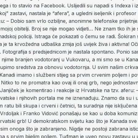
ega i to stavio na Facebook. Uslijedili su napadi s Indexa i iz
koj” zastavi, nastala je “afera”, a ugledni iseljenik i profesor
ću: – Dobio sam vrlo ozbiljne, anonimne telefonske prijetnj
 i mojoj obitelji. Broj se nije mogao vidjeti… Ne znam tko ih je 
anadskoj policiji. Istraga će pokazati o čemu se radi. Šokiran
je ta krvožedna udbaška zmija još uvijek živa i aktivna! Očit
a. Fotografija s predsjednicom je nastala spontano. Ponio sa
 sa njime branjen vodotoranj u Vukovaru, a mi smo se u Kanad
upimo sredstva za obnovu vodotornja. U svim našim crkva
nadi imamo i službeni stijeg sa prvim crvenim poljem i pov
. Nitko to ne promatra kao ovaj ili onaj grb, nego jednostav
 Janjiček je komentirao i reakcije iz Hrvatske na tzv. aferu: 
atske i njihovih portala me ne iznenađuju. Znamo da su i 
atu bili skupa i crveni i četnici, ta suradnja nije isključen
n Vrdoljak i Franko Vidović ponašaju se kao u doba komuniz
hrvatski grb! U demokratskom svijetu kao što je Kanada sve 
im onoga što je zabranjeno. Nigdje ne postoji zabrana isti
ba s prvim bijelim poljem. Tuđman je uveo novu zastavu u