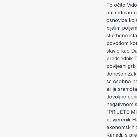
To očito Vid
amandman na 
osnovice koje
bijelim polje
službeno ista
povodom kons
slavio kao Da
predsjednik 
povijesni grb
donešen Zakon
se osobno ne
ali je sramot
dovoljno godi
negativnom 
“PRIJETE MI 
povjerenik H
ekonomskih zn
Kanadi, s pr