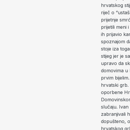
hrvatskog stij
riječ o “ustaš
prijetnje smr
prijetili meni
ih prijavio k
spoznajom da 
stoje iza tog
stijeg jer je
upravo da sk
domovima u Ka
prvim bijelim
hrvatski grb.
oporbene Hrv
Domovinskom r
slučaju. Iva
zabranjivali 
dopušteno, os
hrvatskog gr