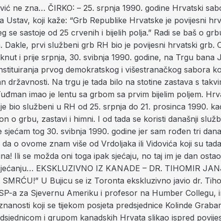
ović ne zna… ČIRKO: – 25. srpnja 1990. godine Hrvatski sabo
Ustav, koji kaže: “Grb Republike Hrvatske je povijesni hrv
g se sastoje od 25 crvenih i bijelih polja.” Radi se baš o gr
m. Dakle, prvi službeni grb RH bio je povijesni hrvatski grb. 
knut i prije srpnja, 30. svibnja 1990. godine, na Trgu bana J
tituiranja prvog demokratskog i višestranačkog sabora ko
n državnosti. Na trgu je tada bilo na stotine zastava s takv
Tuđman imao je lentu sa grbom sa prvim bijelim poljem. Hrv
 je bio službeni u RH od 25. srpnja do 21. prosinca 1990. ka
 o grbu, zastavi i himni. I od tada se koristi današnji služb
 sjećam tog 30. svibnja 1990. godine jer sam rođen tri dan
a da o ovome znam više od Vrdoljaka ili Vidovića koji su tada
na! Ili se možda oni toga ipak sjećaju, no taj im je dan osta
sjećanju… EKSKLUZIVNO IZ KANADE – DR. TIHOMIR JAN
SMRĆU!” U Bujicu se iz Toronta ekskluzivno javio dr. Tiho
SP-a za Sjevernu Ameriku i profesor na Humber Collegu, 
anosti koji se tijekom posjeta predsjednice Kolinde Grabar
edsjednicom i grupom kanadskih Hrvata slikao ispred povij