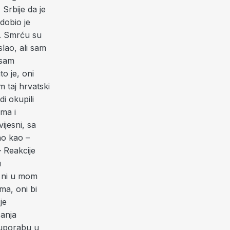
 Srbije da je
 dobio je
e. Smrću su
slao, ali sam
 sam
o je, oni
m taj hrvatski
i okupili
ma i
ijesni, sa
no kao –
– Reakcije
u
a ni u mom
ma, oni bi
je
canja
 uporabu u