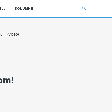
🔍
ELJI
KOLUMNE
avom! (VIDEO)
om!