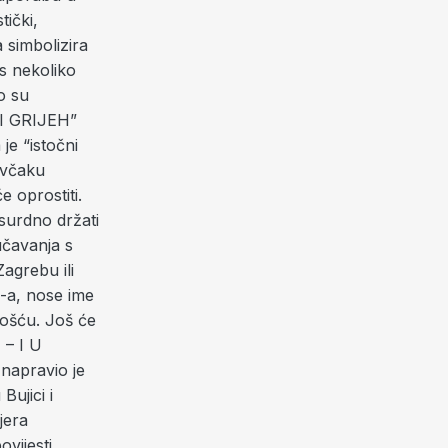
tički,
a simbolizira
 s nekoliko
o su
NI GRIJEH”
e “istočni
ovčaku
e oprostiti.
psurdno držati
učavanja s
agrebu ili
Z-a, nose ime
ošću. Još će
 – I U
napravio je
Bujici i
jera
vijesti.