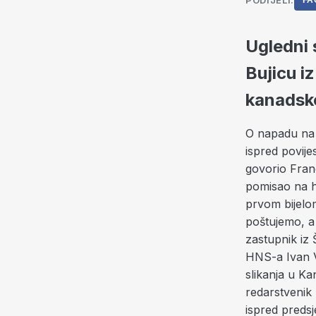
PODIJELI:
FA
Ugledni 
Bujicu iz
kanadsko
O napadu na p
ispred povije
govorio Fran
pomisao na hr
prvom bijelom
poštujemo, a 
zastupnik iz 
HNS-a Ivan V
slikanja u Ka
redarstvenik 
ispred predsj