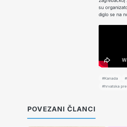
zagrebačkoj A
su organizat
diglo se na n
#Kanada
#
#hrvatska pre
POVEZANI ČLANCI