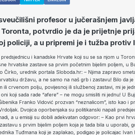
CEBOOK
TWITTER
LINKEDIN
sveučilišni profesor u jučerašnjem javl
 Toronta, potvrdio je da je prijetnje pri
j policiji, a u pripremi je i tužba proti
redsjednicu i kanadske Hrvate koji su se sa njom u Torontu
sne hrvatske zastave sa prvim početnim bijelim poljem, u Buj
o Čirko, urednik portala Sloboda.hr: – Njima zapravo smet
vatsku državu, a ne samo na naš grb i zastavu! Bilo da je 
 ili crvenom polju, povijesnoj ili službenoj zastavi, mi je je
oni koji sada rade “afere” – ne mogu smisliti ni jednu! U Buj
Šibenika Franko Vidović prozvan “neznalicom”, isto kao i p
rdoljak. Dvojica oporbenjaka su politikanski napali predsj
nadi, a u emisiji su dobili adekvatan odgovor: – Kao prvi hrv
zastavu s prvim bijelim poljem koja je tada bila u uporabi, 
ednika Tuđmana koji je zaplakao, podigao je policajac Ivan 