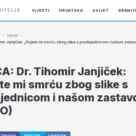
VIJESTI
HRVATSKA
SVIJET
BRANIT
›
›
Vijesti
mir Janjiček: „Prijete mi smrću zbog slike s predsjednicom i našom zast
A: Dr. Tihomir Janjiček:
ete mi smrću zbog slike s
jednicom i našom zastav
EO)