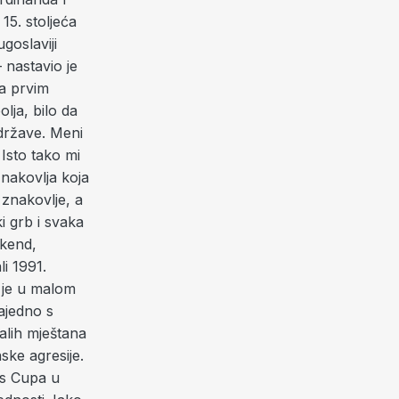
15. stoljeća
goslaviji
– nastavio je
sa prvim
olja, bilo da
 države. Meni
 Isto tako mi
znakovlja koja
 znakovlje, a
i grb i svaka
ikend,
li 1991.
a je u malom
ajedno s
alih mještana
ske agresije.
is Cupa u