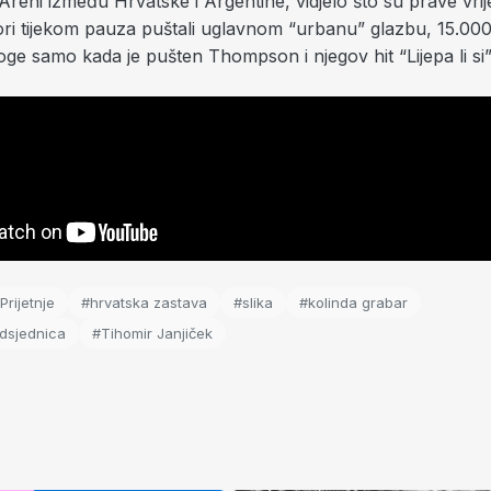
reni između Hrvatske i Argentine, vidjelo što su prave vrij
ori tijekom pauza puštali uglavnom “urbanu” glazbu, 15.000
oge samo kada je pušten Thompson i njegov hit “Lijepa li si
Prijetnje
#hrvatska zastava
#slika
#kolinda grabar
dsjednica
#Tihomir Janjiček