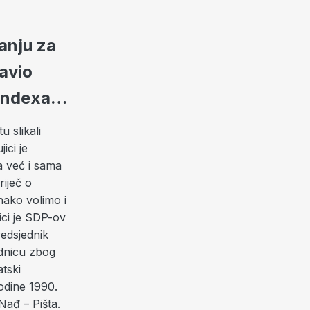
janju za
javio
v Indexa…
 slikali
ici je
a već i sama
riječ o
dnako volimo i
ici je SDP-ov
redsjednik
ednicu zbog
atski
godine 1990.
Nađ – Pišta.