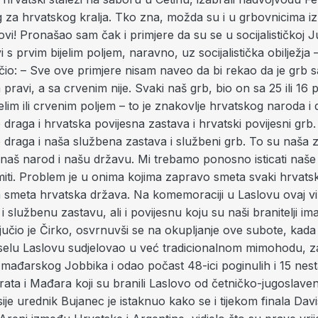
za hrvatskog kralja. Tko zna, možda su i u grbovnicima iz 
ovi! Pronašao sam čak i primjere da su se u socijalističkoj Ju
vi s prvim bijelim poljem, naravno, uz socijalistička obilježja 
učio: – Sve ove primjere nisam naveo da bi rekao da je grb 
 pravi, a sa crvenim nije. Svaki naš grb, bio on sa 25 ili 16 p
jelim ili crvenim poljem – to je znakovlje hrvatskog naroda i
 draga i hrvatska povijesna zastava i hrvatski povijesni grb.
 draga i naša službena zastava i službeni grb. To su naša 
 naš narod i našu državu. Mi trebamo ponosno isticati naše
iti. Problem je u onima kojima zapravo smeta svaki hrvatsk
a smeta hrvatska država. Na komemoraciji u Laslovu ovaj v
i službenu zastavu, ali i povijesnu koju su naši branitelji ima
jučio je Čirko, osvrnuvši se na okupljanje ove subote, kad
elu Laslovu sudjelovao u već tradicionalnom mimohodu, z
mađarskog Jobbika i odao počast 48-ici poginulih i 15 nest
rata i Mađara koji su branili Laslovo od četničko-jugoslaven
ije urednik Bujanec je istaknuo kako se i tijekom finala Dav