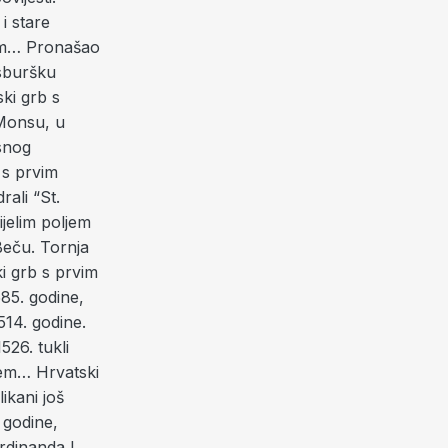
 i stare
ljem… Pronašao
bsburšku
ki grb s
 Monsu, u
esnog
 s prvim
rali “St.
ijelim poljem
Beču. Tornja
ki grb s prvim
585. godine,
14. godine.
26. tukli
jem… Hrvatski
ikani još
 godine,
rdinanda I