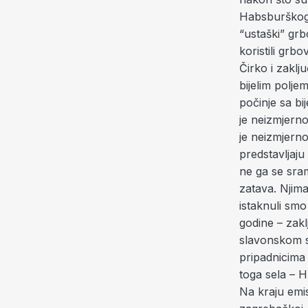
Habsburškog 
“ustaški” grb
koristili grbo
Čirko i zaklj
bijelim poljem
počinje sa bi
je neizmjerno
je neizmjerno
predstavljaju
ne ga se sram
zatava. Njim
istaknuli smo 
godine – zakl
slavonskom s
pripadnicima 
toga sela – H
Na kraju emis