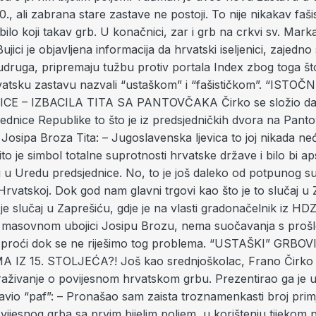
., ali zabrana stare zastave ne postoji. To nije nikakav fašis
i bilo koji takav grb. U konačnici, zar i grb na crkvi sv. Mark
ujici je objavljena informacija da hrvatski iseljenici, zajedno
 udruga, pripremaju tužbu protiv portala Index zbog toga št
vatsku zastavu nazvali “ustaškom” i “fašističkom”. “ISTOČ
E – IZBACILA TITA SA PANTOVČAKA Čirko se složio da j
jednice Republike to što je iz predsjedničkih dvora na Pant
u Josipa Broza Tita: – Jugoslavenska ljevica to joj nikada neć
to je simbol totalne suprotnosti hrvatske države i bilo bi a
u u Uredu predsjednice. No, to je još daleko od potpunog s
rvatskoj. Dok god nam glavni trgovi kao što je to slučaj u Z
 je slučaj u Zaprešiću, gdje je na vlasti gradonačelnik iz HD
i masovnom ubojici Josipu Brozu, nema suočavanja s prošl
 proći dok se ne riješimo tog problema. “USTAŠKI” GRBOVI
IZ 15. STOLJEĆA?! Još kao srednjoškolac, Frano Čirko 
traživanje o povijesnom hrvatskom grbu. Prezentirao ga je u 
tavio “paf”: – Pronašao sam zaista troznamenkasti broj prim
ijesnog grba sa prvim bijelim poljem, u korištenju tijekom po