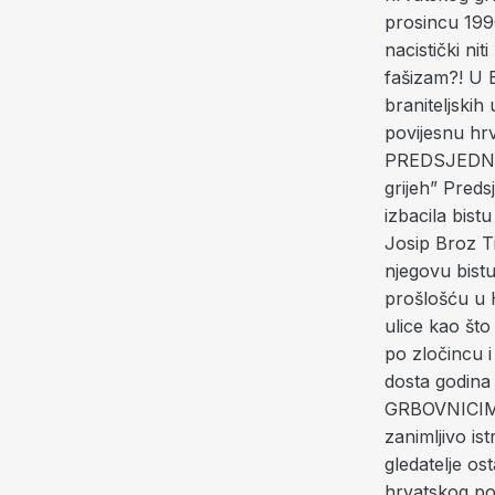
prosincu 1990
nacistički nit
fašizam?! U B
braniteljskih
povijesnu hr
PREDSJEDNIC
grijeh” Preds
izbacila bist
Josip Broz Ti
njegovu bist
prošlošću u H
ulice kao što
po zločincu 
dosta godina
GRBOVNICIMA 
zanimljivo is
gledatelje os
hrvatskog pov