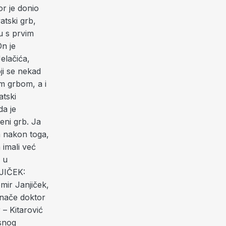
r je donio
atski grb,
bu s prvim
On je
elačića,
ji se nekad
im grbom, a i
atski
da je
eni grb. Ja
a nakon toga,
 imali već
o u
JIČEK:
mir Janjiček,
inače doktor
 – Kitarović
esnog