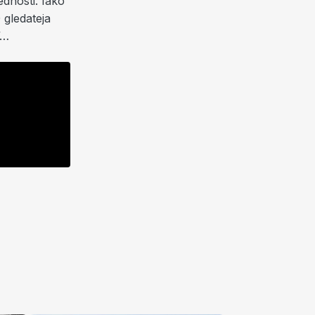
ednosti. Iako
 gledateja
”…