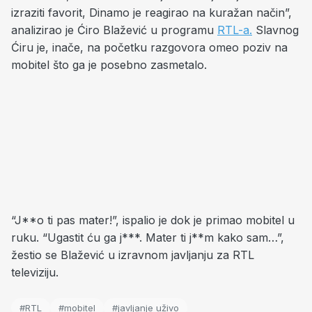
izraziti favorit, Dinamo je reagirao na kuražan način”,
analizirao je Ćiro Blažević u programu
RTL-a.
Slavnog
Ćiru je, inače, na početku razgovora omeo poziv na
mobitel što ga je posebno zasmetalo.
“J**o ti pas mater!”, ispalio je dok je primao mobitel u
ruku. “Ugastit ću ga j***. Mater ti j**m kako sam…”,
žestio se Blažević u izravnom javljanju za RTL
televiziju.
#RTL
#mobitel
#javljanje uživo