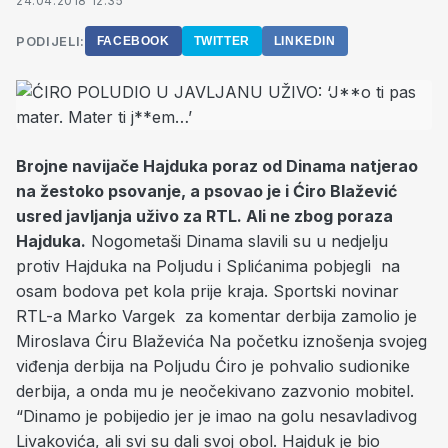
24.04.2018 12:35
PODIJELI:
FACEBOOK
TWITTER
LINKEDIN
Brojne navijače Hajduka poraz od Dinama natjerao
na žestoko psovanje, a psovao je i Ćiro Blažević
usred javljanja uživo za RTL. Ali ne zbog poraza
Hajduka.
Nogometaši Dinama slavili su u nedjelju
protiv Hajduka na Poljudu i Splićanima pobjegli na
osam bodova pet kola prije kraja. Sportski novinar
RTL-a Marko Vargek za komentar derbija zamolio je
Miroslava Ćiru Blaževića Na početku iznošenja svojeg
viđenja derbija na Poljudu Ćiro je pohvalio sudionike
derbija, a onda mu je neočekivano zazvonio mobitel.
“Dinamo je pobijedio jer je imao na golu nesavladivog
Livakovića, ali svi su dali svoj obol. Hajduk je bio