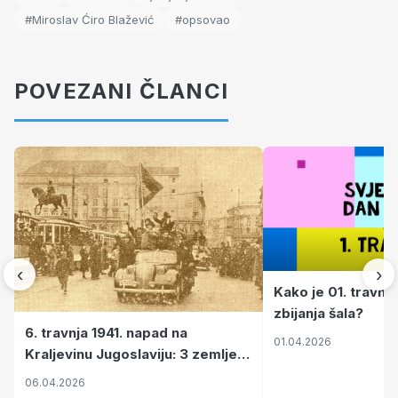
#Miroslav Ćiro Blažević
#opsovao
POVEZANI ČLANCI
‹
›
Kako je 01. travnj
zbijanja šala?
6. travnja 1941. napad na
01.04.2026
Kraljevinu Jugoslaviju: 3 zemlje
nastale njenim raspadom
06.04.2026