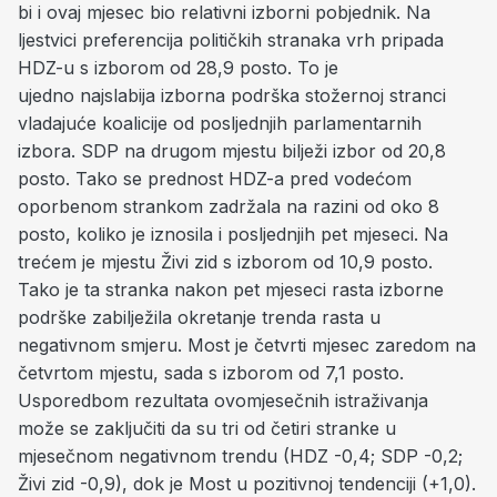
bi i ovaj mjesec bio relativni izborni pobjednik. Na
ljestvici preferencija političkih stranaka vrh pripada
HDZ-u s izborom od 28,9 posto. To je
ujedno najslabija izborna podrška stožernoj stranci
vladajuće koalicije od posljednjih parlamentarnih
izbora. SDP na drugom mjestu bilježi izbor od 20,8
posto. Tako se prednost HDZ-a pred vodećom
oporbenom strankom zadržala na razini od oko 8
posto, koliko je iznosila i posljednjih pet mjeseci. Na
trećem je mjestu Živi zid s izborom od 10,9 posto.
Tako je ta stranka nakon pet mjeseci rasta izborne
podrške zabilježila okretanje trenda rasta u
negativnom smjeru. Most je četvrti mjesec zaredom na
četvrtom mjestu, sada s izborom od 7,1 posto.
Usporedbom rezultata ovomjesečnih istraživanja
može se zaključiti da su tri od četiri stranke u
mjesečnom negativnom trendu (HDZ -0,4; SDP -0,2;
Živi zid -0,9), dok je Most u pozitivnoj tendenciji (+1,0).