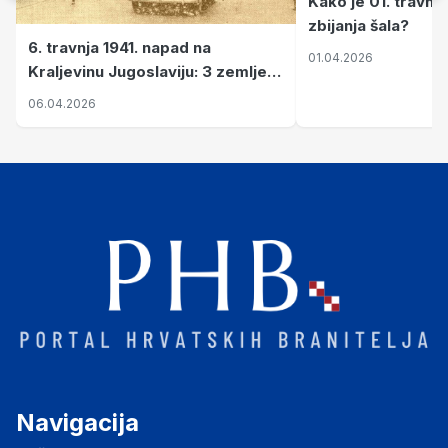
Kako je 01. travnj
zbijanja šala?
6. travnja 1941. napad na
01.04.2026
Kraljevinu Jugoslaviju: 3 zemlje
nastale njenim raspadom
06.04.2026
Navigacija