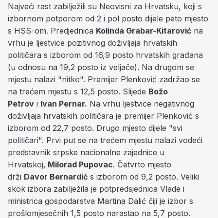
Najveći rast zabilježili su Neovisni za Hrvatsku, koji s
izbornom potporom od 2 i pol posto dijele peto mjesto
s HSS-om. Predjednica
Kolinda Grabar-Kitarović
na
vrhu je ljestvice pozitivnog doživljaja hrvatskih
političara s izborom od 16,9 posto hrvatskih građana
(u odnosu na 19,2 posto iz veljače). Na drugom se
mjestu nalazi "nitko". Premijer Plenković zadržao se
na trećem mjestu s 12,5 posto. Slijede
Božo
Petrov
i
Ivan Pernar.
Na vrhu ljestvice negativnog
doživljaja hrvatskih političara je premijer Plenković s
izborom od 22,7 posto. Drugo mjesto dijele "svi
političari". Prvi put se na trećem mjestu nalazi vodeći
predstavnik srpske nacionalne zajednice u
Hrvatskoj,
Milorad Pupovac
. Četvrto mjesto
drži
Davor Bernardić
s izborom od 9,2 posto. Veliki
skok izbora zabilježila je potpredsjednica Vlade i
ministrica gospodarstva Martina Dalić čiji je izbor s
prošlomjesečnih 1,5 posto narastao na 5,7 posto.