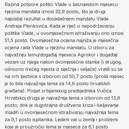
Razina potpore politici Vlade u šesnaestom mjesecu
njezina mandata iznosi 32,9 posto, što je drugi
najslabiji rezultat u dosadašnjem mandatu Vlade
Andreja Plenkovića. Kada je riječ o nepodržavanju
politike Vlade, u ovomjesečnom istraživanju ono iznosi
51,5 posto. Ovomjesečna ocjena najniža je mjesečna
ocjena rada Vlade u njezinu mandatu. U izboru za
najvažniju temu/događaj mjeseca Agrokor i događaji
vezani uz njega nakon dvomjesečne stanke (i drugog,
odnosno trećeg mjesta iz siječnja i veljače) vratili su se
na vrh ljestvice s izborom od 50,7 posto (prošli mjesec
je to bila najvažnija tema za 14,6 posto hrvatskih
građana). Posjet srbijanskog predsjednika Vučića
Hrvatskoj druga je najvažnija tema s izborom od 13,6
posto, dok je dugotrajna društvena kriza i iseljavanje
mladih u ovomjesečnom istraživanju najvažnija tema
za 9,1 posto ispitanika. Ledeni val u zemlji i problemi
koje je prouzročio tema je mjeseca za 6,1 posto