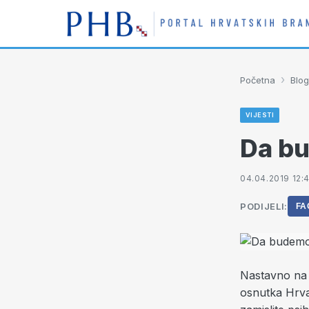
›
Početna
Blog
VIJESTI
Da bu
04.04.2019 12:
PODIJELI:
FA
Nastavno na j
osnutka Hrva