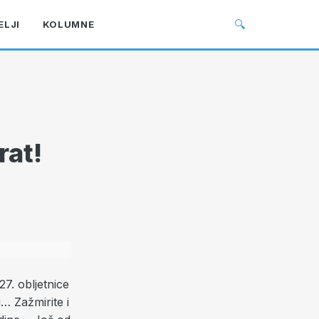
🔍
ELJI
KOLUMNE
rat!
7. obljetnice
… Zažmirite i