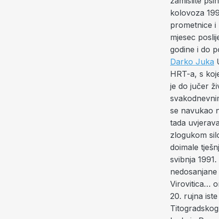
zamislite ps
kolovoza 199
prometnice i z
mjesec posli
godine i do 
Darko Juka
U hrvatskim domovima Bosne i Hercegovine pomno se prati program HRT-a, s kojega ”vrište” krvavi snimci raspojasanih bezumnika koji ubijaju narod koji je do jučer živio mirnim životom jed