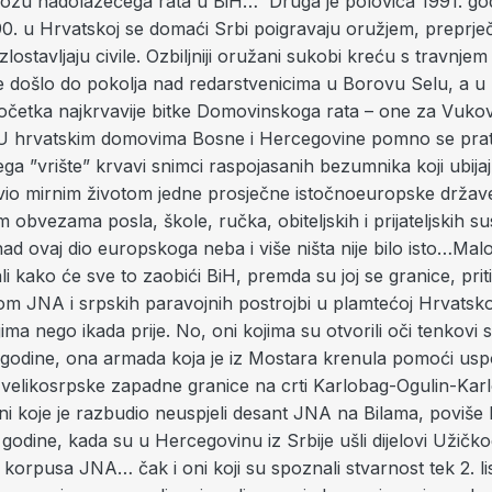
ihozu nadolazećega rata u BiH… Druga je polovica 1991. g
0. u Hrvatskoj se domaći Srbi poigravaju oružjem, preprje
lostavljaju civile. Ozbiljniji oružani sukobi kreću s travnjem
je došlo do pokolja nad redarstvenicima u Borovu Selu, a u
početka najkrvavije bitke Domovinskoga rata – one za Vukov
ne prosječne istočnoeuropske države, sa svakodnevnim obvezama posla, škole, ručka, obiteljskih i prijateljskih susreta… Mrak se navukao nad ovaj dio europskoga neba i više ništa nije bilo isto…Malobrojni su se i tada uvjeravali kako će sve to zaobići BiH, premda su joj se granice, pritisnute zlogukom silom JNA i srpskih paravojnih postrojbi u plamtećoj Hrvatskoj, tada doimale tješnjima nego ikada prije. No, oni kojima su otvorili oči tenkovi s Pologa, iz svibnja 1991. godine, ona armada koja je iz Mostara krenula pomoći uspostavljanju nedosanjane velikosrpske zapadne granice na crti Karlobag-Ogulin-Karlovac-Virovitica… oni koje je razbudio neuspjeli desant JNA na Bilama, poviše Mostara, od 20. rujna iste godine, kada su u Hercegovinu iz Srbije ušli dijelovi Užičkoga i Titogradskog korpusa JNA… čak i oni koji su spoznali stvarnost tek 2. listopada 1991. kada je Ravno sravnjeno sa zemljom i spaljeno zajedno s njegovim radno i borbeno nesposobnim pukom… oni su se krenuli organizirati i samostalno pripremati obranu u ratu koji nisu tražili, ali koji je već bio prešao prag Bosne i Hercegovine.Zašto? Zato što je u Ravnomu bosanskohercegovačke civile (Hrvate), seljane koji su dan prije hranili stoku i pripremali ogrjev za zimu koju nisu dočekali, pobila regularna vojska SFRJ kojoj je BiH još uvijek pripadala, a koja je krenula od Hrvatske odsjeći Dubrovnik.Zato što je 6. listopada 1991. godine, dan nakon završetka krvavoga pira u Ravnomu, predsjednik Predsjedništva BiH Alija Izetbegović uputio proglas u programu TV Sarajevo, poručivši: ”…vaše je pravo i dužnost, građana BiH, da se ne odazivate na mobilizaciju, ni na poziv da učestvujete u građanskom ratu. (…) Zapamtite, ovo nije naš rat. (…) Pomozite nam, dakle, zajedno sa nama učinite sve da sačuvamo mirnu Bosnu.”!Dakle, savezna je republika BiH napadnuta, njezini civili masakrirani, a pričuvne postrojbe JNA s prostora Crne Gore i Srbije raspoređivale su se istočnom stranom Hercegovine, sve do neretvanskih obala…. U Vukovaru su pijani zločinci šutirali mrtva tijela civila i branitelja grada i, pjevajući, od Slobodana tražili salate za ”hrvatsko meso” koje se slagalo na hrpe… Više nije bilo dvojbi o tomu koji će se užas svaki tren sručiti na nacionalno najmješovitiju republiku bivše Jugoslavije, s tenzijama koje su rasle još od 1986. i Memoranduma SANU-a, a napose od 1989. i Miloševićeva govora na Gazimestanu… No, prvi čovjek službene bh. vlasti, čovjek kojeg su Hrvati poslušali i propustili tenkove s Pologa (ipak, što je iznimno bitno, omogućivši tim zastojem uspostavu obrane Kupresa i Splita), tih se istih Hrvata i jugoistoka svoje zemlje javno odrekao, kao zločesta maćeha svoje siročadi, prepustivši ih nemilosti razularenih četnika (kako su se sami nazivali). Ovoliki uvod jer želim podsjetiti one kojima je nejasno i one koji uporno nastoje doznati što sve papir nekih sarajevskih tiskovina može otrpjeti (ali i one koji znadu na to nasjesti), zašto su Hrvati 18. studenog 1991. osnovali Hrvatsku zajednicu Herceg-Bosnu, zašto su 8. travnja 1992. osnovali Hrvatsko vijeće obrane (prvu ustrojenu regularnu oružanu silu otpora agresiji na BiH) i poučiti ih kako smo 28. kolovoza 1993. reorganizirali HZHB u Republiku unutar BiH, slijedeći smjernice međunarodnoga Owen-Stoltenbergova plana! – Organizirali smo se jer nam je Vlada naše države okrenula leđa u jednom od najtežih trenutaka u povijesti suvremene BiH!- Organizirali smo se kako nas ne bi pobili! – Organizirali smo se kako BiH ne bi postala dijelom velikosrpskoga političkog ozemlja!- Organizirali smo se kako nesrpski narodi u BiH ne bi postali mrtvo meso za salatu na Slobodanovu, Radovanovu, Ratkovu i Dobričinu stolu užasa!U Odluci o uspostavi HZHB stoji kako će HZHB poštovati demokratski izabranu vlast Republike BiH sve dok postoji državna neovisnost BiH, u odnosu na bivšu ili svaku drugu Jugoslaviju!Na dan osnutka Herceg-Bosne pao je Vukovar, a dva dana poslije dogodila se i Ovčara. Ni pet mjeseci kasnije krenula je sveopća srpsko-crnogorska agresija na BiH i slomila zube upravo na HVO-u. Lipanjske zore iz 1992. prvom su pobjedom nad srpskom armadom u BiH uopće – izvojevao ju je HVO! Na upit: ”Zašto Herceg-Bosna u ovomu trenutku?”, njezin je prvi predsjednik Mate Boban tada medijima odgovorio: ”Bosna ponosna prestala je biti ponosna. Njenim cestama, željeznicom, eterom njenim kruži zlo. Ona je okupirana. Hrvatski narod, ponosan narod, morao je učiniti nešto da u tome ne sudjeluje, da da do znanja da to ne želi.”. Toliko o samomu ratu i o nastanku zajednice čijom su svrhom bili i ostali: život, obrana i opstanak! Ne, Herceg-Bosna nije bila niti separatističkom niti paradržavnom tvorevinom, a još je manje bila onim, zloćudno imenovanim, zločinačkim pothvatom. Ona je bila i ostala okvirom i jamstvom spasa, opstanka, preživljavanja i slobode ne samo Hrvata, nego svih njezinih građana. Tamo u BiH gdje joj vlast i vojna sila nisu dosezale, danas Hrvata više nema niti za jedan cjelovit postotak u popisu pučanstva.HR Herceg-Bosna je, uz Republiku Hrvatsku i Republiku BiH, bila supotpisnicom Vašingtonskoga sporazuma, kojim je ustrojena Federacija BiH, te je supotpisnicom i usvajanja Ustava Federacije BiH. Prestala je postojati 14. kolovoza 1996. godine, svojom odlukom o ukidanju, kojom su sve ovlasti Vlade HRHB prenesene na Vladu FBiH, a Vlada FBiH punopravnim i ravnopravnim priznala svu dokumentaciju, sudske i državne odluke, kao i sva djelovanja tijela HRHB i RBiH! Isto se dogodilo i s njihovim oružanim sastavnicama (HVO i Armija RBiH) koje su, po završetku rata, ravnopravno ušle u sastav Vojske FBiH koja je, pak, 2005. godine, s Vojskom RS-a, ravnopravno ušla u sastav Oružanih snaga BiH. Nazivanje paradržavom Republike BiH, Hrvatske Republike Herceg-Bosne ili Republike Srpske, nazivanje paravojskom Armije RBiH, HVO-a ili Vojske RS-a (da postoji stvarna državna moć i vladavina zakona) podložno je pravnomu gonjenju i kažnjavanju, kao djelo povrjede državnoga suvereniteta, dostojanstva i pravnoga uređenja BiH. Činjenica da to u stvarnosti nije tako objašnjava tako snažnu nostalgiju i tako snažno žaljenje Hrvata u BiH za nestankom Herceg-Bosne s političkoga zemljovida. Preskočit ću podrobno nabrajati što to danas Hrvati nemaju na polju politike, gospodarstva, kulture, obrane, umjetnosti, medija, školstva, zdravstva, športa – na polju ravnopravnosti i nacionalnoga identiteta. Navesti ću, zato, što je izgubljeno nasljedstvo, izgubljena ostavština Herceg-Bosne, čija je Vlada, osim na obranu u tim vremenima krvave borbe za život, iskoračila u puno više… Herceg-Bosna je imala svoj grb i svoju zastavu koji su danas, službeno, zastavom i grbom hrvatskoga naroda u BiH i, kao takovi, nepovrjedivi u očima Zakona. Imala je svoje pečate, dokumente, iskaznice, svjedodžbe, diplome, povelje, potvrde, automobilske pločice i – povrh svega – svoje dostojanstvo i nemjerljivo poštivanje i ljubav naroda koji joj je pripadao.Herceg-Bosna je ustrojila svoju vladu, svoj civilni i vojni pravosudni sustav, državne urede, agencije, uprave i zavode, svoj financijski, bankarski i gospodarski sustav… Osposobila je, u jeku rata 1992. godine, porušene prometnice, održala željeznički promet Čapljina-Ploče, povezala uništeni energetski, brzoglasni i poštanski sustav, uspostavila sustav zdravstva, školstva i socijalne skrbi… Osnovala je Željeznice HB, Ceste HB, Poštu i telekomunikacije HB, Elektroprivredu HB, Šume HB, Vodoprivredu HB… U vrtlogu razaračke snage bespoštednoga rata, već je 1992. obnovila rad dječjih vrtića, osnovnih i srednjih škola i ustrojila Sveučilište u Mostaru. Osigurala je rad Ratne bolnice Mostar, domova zdravlja i ljekarni, uspostavila središta za socijalni rad, Crveni križ HB, Vatrogasni savez HB, staračke domove… Herceg-Bosna je obnovila rad HŠK Zrinjskoga, pokrenuvši osnutak čitavoga niza športskih klubova. Osnovala je Nogometni savez HB i Prvu nogometnu ligu HR Herceg-Bosne, održavši 1994. i prvo nogometno prvenstvo u BiH od početka rata uopće. Nogometna je reprezentacija Herceg-Bosne 1996. odigrala i jedan međunarodni susret, protiv Paragvaja, kojega FIFA bilježi kao službeni nastup. Košarkaški savez HB osnovao je Košarkašku ligu HB, a djelovali su i Prva rukometna liga HB, Prva šahovska liga HB, Prvenstvo HB u boćanju, Prvenstvo HB u kuglanju…Kada su brojni mediji u BiH utihnuli, Hrvati su stvorili snažne tiskane i elektroničke medije –