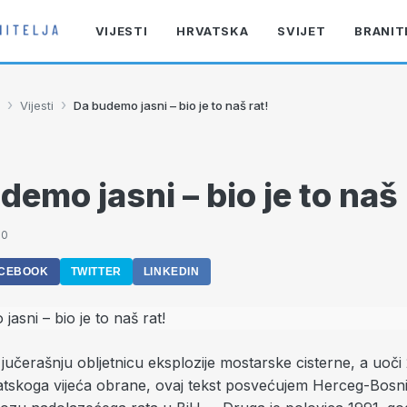
VIJESTI
HRVATSKA
SVIJET
BRANIT
›
›
Vijesti
Da budemo jasni – bio je to naš rat!
demo jasni – bio je to naš 
40
CEBOOK
TWITTER
LINKEDIN
učerašnju obljetnicu eksplozije mostarske cisterne, a uoči 2
tskoga vijeća obrane, ovaj tekst posvećujem Herceg-Bosni