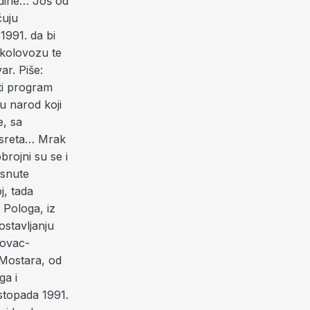
odine… Još od
čuju
 1991. da bi
 kolovozu te
ar. Piše:
 Hrvatska radiopostaja Mostar izrasla je u znamen otpora agresiji na BiH u cjelini, a Televizija HB otvorila je put Hrvatima ispričati svijetu svoju stranu priče surovoga rata i obrane. Obnovljen je i HKD Napredak, obnovljeno HGPD Hrvoje, ustrojeni Narodna knjižnica, HDHS Kosača, Hrvatsko narodno kazalište u Mostaru, Društvo hrvatskih književnika HB, Društvo likovnih stvaratelja HB, Zavod za zaštitu spomenika kulture HB, Arhiv i Muzej HB, obnovljen je rad Simfonijskoga orkestra Mostar, Umjetničke galerije, Lutkarskoga kazališta Mostar… Svaka od pobrojanih ustanova i organizacija dala je svoj nemjerljiv obol očuvanju i obnovi života i nadgradnji hrvatskoga nacionalnog identiteta u BiH, a kroz činjenicu da su mostarski lutkari (dok su neprijatelji sijali smrt) izvodili predstave po vrtićima, bolnicama i skloništima za ranjenu, prognanu i izbjeglu djecu, ispričana je cjelokupna priča o neslomljivomu hrvatskom hercegbosanskom duhu. Hrvatsko je vijeće obrane branilo i obranilo ove krajeve, obranilo je cjelovitost Bosne i Hercegovine, ljudski život i pravo na njega! Herceg-Bosna nam je podarila okvir očuvanja i nadgradnje nacionalnoga identiteta, njegovanja svoje prošlosti i izgradnje budućnosti! Samo zato što je Herceg-Bosna postojala i samo zato što je svaki onaj vojnik s grbom HVO-a na ramenu odlučio kako je njegov život manje bitan od budućega života njegova djeteta – nismo svi ovdje postali mrtvim m