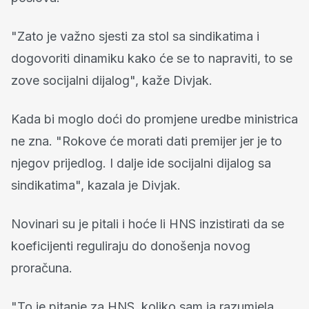
"Zato je važno sjesti za stol sa sindikatima i
dogovoriti dinamiku kako će se to napraviti, to se
zove socijalni dijalog", kaže Divjak.
Kada bi moglo doći do promjene uredbe ministrica
ne zna. "Rokove će morati dati premijer jer je to
njegov prijedlog. I dalje ide socijalni dijalog sa
sindikatima", kazala je Divjak.
Novinari su je pitali i hoće li HNS inzistirati da se
koeficijenti reguliraju do donošenja novog
proračuna.
"To je pitanje za HNS, koliko sam ja razumjela