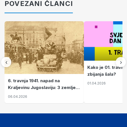
POVEZANI ČLANCI
‹
›
Kako je 01. travnj
zbijanja šala?
6. travnja 1941. napad na
01.04.2026
Kraljevinu Jugoslaviju: 3 zemlje
nastale njenim raspadom
06.04.2026