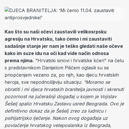
Kao što su naši očevi zaustavili velikosrpsku
agresiju na Hrvatsku, tako ćemo i mi zaustaviti
sadašnje stanje jer nam je teško gledati naše očeve
kako im suze idu na oči kad vide način odnosa
prema njima.
“Hrvatski sinovi i hrvatske kćeri” na čelu
s predstavnikom Danijelom Pilićem oglasili su se
priopćenjem vezano za, po njih, kao djecu hrvatskih
heroja, sve nepodnošljiviju situaciju:
“Moramo se
obratiti i mi djeca hrvatskih branitelja javnosti i skrenuti
pozornost na jučerašnji događaj u kojem je Vojislav
Šešelj spalio Hrvatsku Zastavu usred Beograda. Ovo je
definitivno dokaz da je Šešelj zreo za ludnicu i
psihijatrijsko lječenje. Nakon ovog događaja uz
povlačenje hrvatskog veleposlanika iz Beograda,