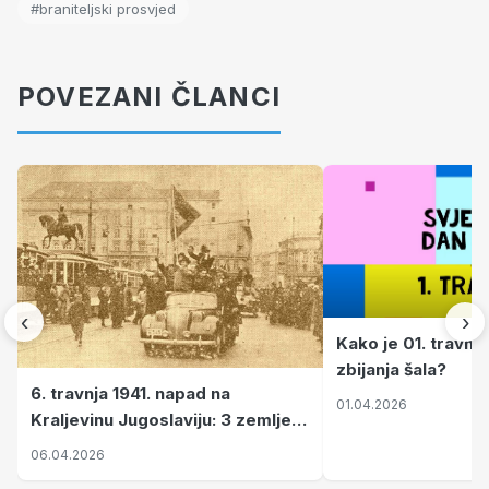
#braniteljski prosvjed
POVEZANI ČLANCI
‹
›
Kako je 01. travnj
zbijanja šala?
6. travnja 1941. napad na
01.04.2026
Kraljevinu Jugoslaviju: 3 zemlje
nastale njenim raspadom
06.04.2026