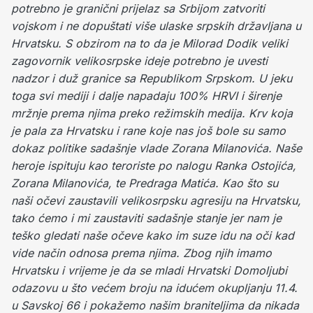
potrebno je granični prijelaz sa Srbijom zatvoriti
vojskom i ne dopuštati više ulaske srpskih državljana u
Hrvatsku. S obzirom na to da je Milorad Dodik veliki
zagovornik velikosrpske ideje potrebno je uvesti
nadzor i duž granice sa Republikom Srpskom.
U jeku
toga svi mediji i dalje napadaju 100% HRVI i širenje
mržnje prema njima preko režimskih medija. Krv koja
je pala za Hrvatsku i rane koje nas još bole su samo
dokaz politike sadašnje vlade Zorana Milanovića. Naše
heroje ispituju kao teroriste po nalogu Ranka Ostojića,
Zorana Milanovića, te Predraga Matića. Kao što su
naši očevi zaustavili velikosrpsku agresiju na Hrvatsku,
tako ćemo i mi zaustaviti sadašnje stanje jer nam je
teško gledati naše očeve kako im suze idu na oči kad
vide način odnosa prema njima. Zbog njih imamo
Hrvatsku i vrijeme je da se mladi Hrvatski Domoljubi
odazovu u što većem broju na idućem okupljanju 11.4.
u Savskoj 66 i pokažemo našim braniteljima da nikada