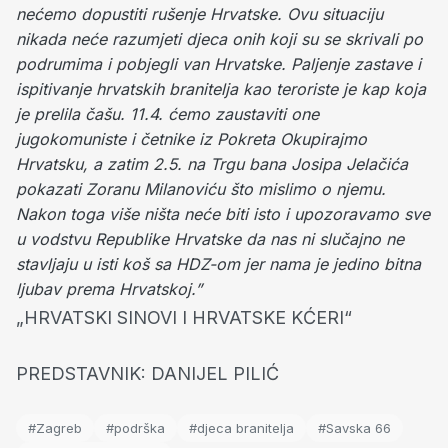
nećemo dopustiti rušenje Hrvatske.
Ovu situaciju
nikada neće razumjeti djeca onih koji su se skrivali po
podrumima i pobjegli van Hrvatske. Paljenje zastave i
ispitivanje hrvatskih branitelja kao teroriste je kap koja
je prelila čašu. 11.4. ćemo zaustaviti one
jugokomuniste i četnike iz Pokreta Okupirajmo
Hrvatsku, a zatim 2.5. na Trgu bana Josipa Jelačića
pokazati Zoranu Milanoviću što mislimo o njemu.
Nakon toga više ništa neće biti isto i upozoravamo sve
u vodstvu Republike Hrvatske da nas ni slučajno ne
stavljaju u isti koš sa HDZ-om jer nama je jedino bitna
ljubav prema Hrvatskoj.”
„HRVATSKI SINOVI I HRVATSKE KĆERI“
PREDSTAVNIK: DANIJEL PILIĆ
#Zagreb
#podrška
#djeca branitelja
#Savska 66