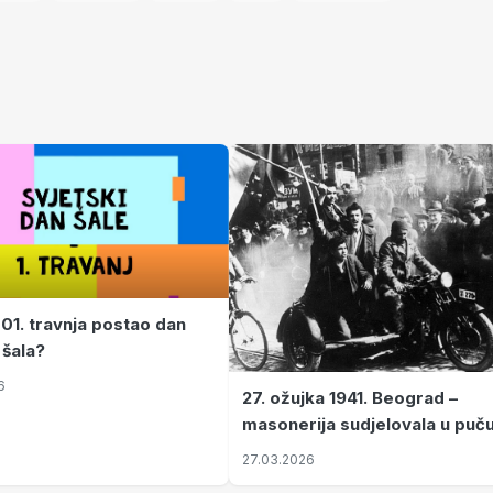
 01. travnja postao dan
 šala?
6
27. ožujka 1941. Beograd –
masonerija sudjelovala u puč
koji je Jugoslaviju odveo u kr
27.03.2026
II. svjetski rat