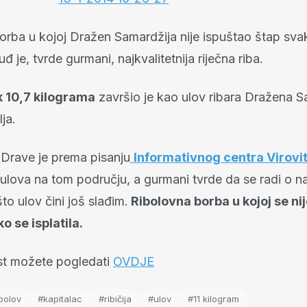
orba u kojoj Dražen Samardžija nije ispuštao štap sv
uđ je, tvrde gurmani, najkvalitetnija riječna riba.
 10,7 kilograma
završio je kao ulov ribara Dražena S
ja.
 Drave je prema pisanju
Informativnog centra Virovi
ulova na tom području, a gurmani tvrde da se radi o naj
 što ulov čini još slađim.
Ribolovna borba u kojoj se ni
o se isplatila.
est možete pogledati
OVDJE
bolov
#kapitalac
#ribičija
#ulov
#11 kilogram