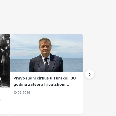
›
Pravosudni cirkus u Turskoj: 30
godina zatvora hrvatskom
kapetanu kojeg su sami pustili
10.03.2026
u
vavi