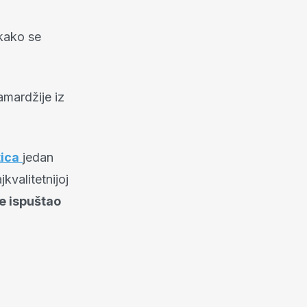
akako se
amardžije iz
tica
jedan
kvalitetnijoj
je ispuštao