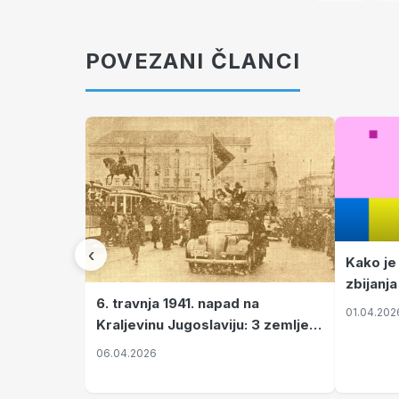
POVEZANI ČLANCI
‹
Kako je
zbijanja
6. travnja 1941. napad na
01.04.202
Kraljevinu Jugoslaviju: 3 zemlje
nastale njenim raspadom
06.04.2026