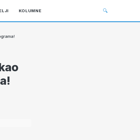
🔍
ELJI
KOLUMNE
lograma!
kao
a!