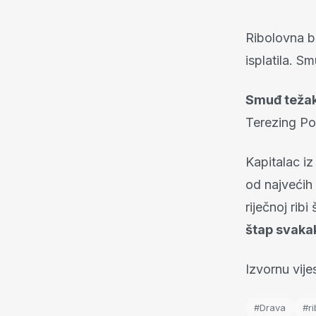
Ribolovna b
isplatila. Sm
Smuđ težak
Terezing Pol
Kapitalac iz
od najvećih 
riječnoj ribi
štap svakak
Izvornu vij
#Drava
#ri