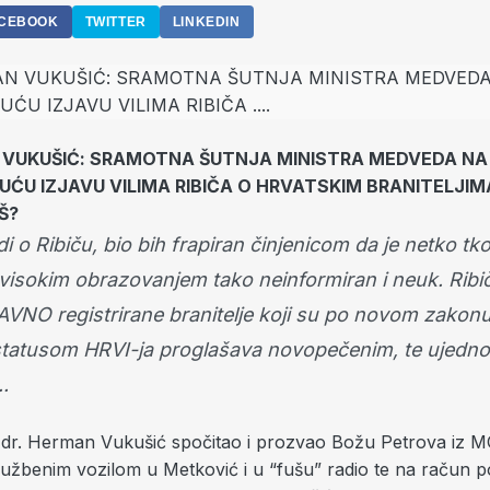
CEBOOK
TWITTER
LINKEDIN
 VUKUŠIĆ: SRAMOTNA ŠUTNJA MINISTRA MEDVEDA NA
ĆU IZJAVU VILIMA RIBIČA O HRVATSKIM BRANITELJI
Š?
i o Ribiču, bio bih frapiran činjenicom da je netko tk
visokim obrazovanjem tako neinformiran i neuk. Ribič
VNO registrirane branitelje koji su po novom zakonu 
statusom HRVI-ja proglašava novopečenim, te ujedno
..
 dr. Herman Vukušić spočitao i prozvao Božu Petrova iz 
službenim vozilom u Metković i u “fušu” radio te na račun p