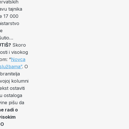
hrvatskih
vu tajnika
je 17 000
istarstvo
je
šutio…
TIŠ?
Skoro
sti i visokog
vom: “
Novca
 službama”
. O
branitelja
vojoj kolumni
ekst ostaviti
u ostaloga
vine pišu da
e radi o
visokim
NO