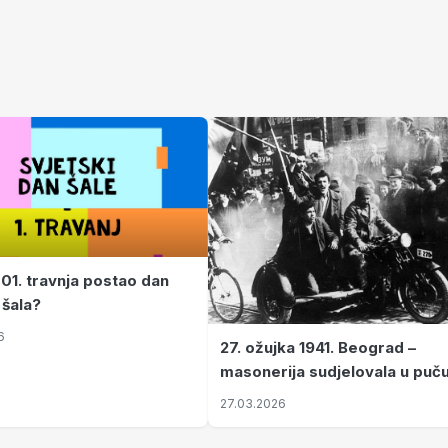
 01. travnja postao dan
 šala?
6
27. ožujka 1941. Beograd –
masonerija sudjelovala u puč
koji je Jugoslaviju odveo u kr
27.03.2026
II. svjetski rat