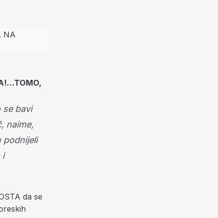
MA!…TOMO,
o se bavi
, naime,
podnijeli
 i
MOSTA da se
oreskih