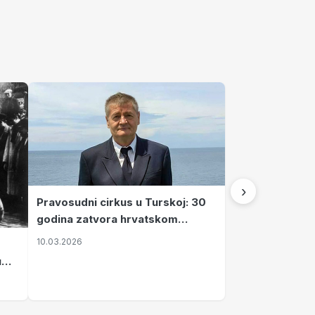
›
Pravosudni cirkus u Turskoj: 30
godina zatvora hrvatskom
kapetanu kojeg su sami pustili
10.03.2026
u
vavi