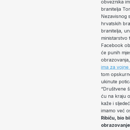
obveznika im
branitelja T
Nezavisnog si
hrvatskih bra
branitelja, u
ministarstvo
Facebook ob
će punih mjes
obrazovanja, 
ima za vojne 
tom opskurnom
ukinute poti
“Društvene š
ću na kraju 
kaže i sljede
imamo već os
Ribiču, bio 
obrazovanje