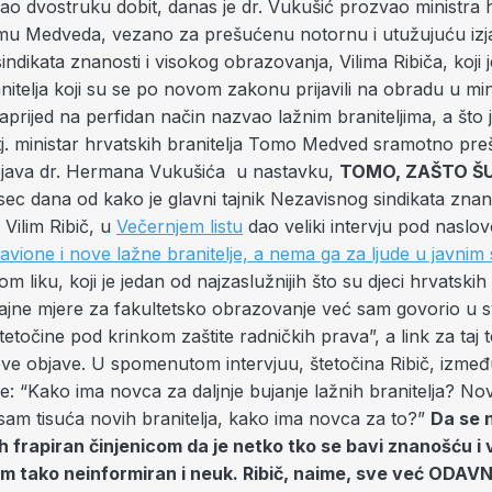
ao dvostruku dobit, danas je dr. Vukušić prozvao ministra 
omu Medveda, vezano za prešućenu notornu i utužujuću izja
ndikata znanosti i visokog obrazovanja, Vilima Ribiča, koji 
nitelja koji su se po novom zakonu prijavili na obradu u min
naprijed na perfidan način nazvao lažnim braniteljima, a što 
 tj. ministar hrvatskih branitelja Tomo Medved sramotno pre
java dr. Hermana Vukušića u nastavku,
TOMO, ZAŠTO ŠU
ec dana od kako je glavni tajnik Nezavisnog sindikata znano
Vilim Ribič, u
Večernjem listu
dao veliki intervju pod naslo
avione i nove lažne branitelje, a nema ga za ljude u javnim
 liku, koji je jedan od najzaslužnijih što su djeci hrvatskih 
cajne mjere za fakultetsko obrazovanje već sam govorio u s
tetočine pod kr
inkom zaštite radničkih prava”, a link za taj t
ove objave.
U spomenutom intervjuu, štetočina Ribič, izmeđ
će: “Kako ima novca za daljnje bujanje lažnih branitelja? No
am tisuća novih branitelja, kako ima novca za to?”
Da se n
bih frapiran činjenicom da je netko tko se bavi znanošću i 
m tako neinformiran i neuk. Ribič, naime, sve već ODAV