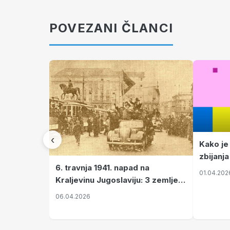
POVEZANI ČLANCI
‹
Kako je
zbijanja
6. travnja 1941. napad na
01.04.202
Kraljevinu Jugoslaviju: 3 zemlje
nastale njenim raspadom
06.04.2026