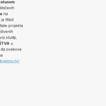
statusom
ibičevih
ja
na
je Ribič
ltate projekta
uštvenih
oj studiji,
ŠTVA
u
le da ovakove
ma
direktno.hr/