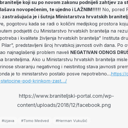
 branitelje koji su po novom zakonu podnijeli zahtjev za 
lašava novopečenim, te ujedno i LAŽNIM!!!!!
No, pored R
š
zastrašujuća je i šutnja Ministarstva hrvatskih branitel
e, pogotovu kada se radi o količini medijskog prostora koju 
utem podsjetiti ću Ministarstvo hrvatskih branitelja na rezu
potreba i kvalitete življenja hrvatskih branitelja” Instituta dr
Pilar”, predstavljeni široj hrvatskoj javnosti ovih dana. Po ov
 kao najnaglašeniji problem naveli
NEGATIVAN ODNOS DRU
a braniteljima. Ako u Ministarstvu hrvatskih branitelja mis
rinose stvaranju negativnog i neistinitog stava javnosti pre
, onda je to ministarstvo postalo posve nepotrebno…
https://
-stetocine-pod-krinkom-zast…/
#izjava
#Tomo Medved
#Herman Vukušić