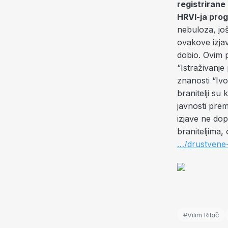
registrirane
HRVI-ja prog
nebuloza, jo
ovakove izjav
dobio. Ovim p
“Istraživanje 
znanosti “Ivo 
branitelji su
javnosti prem
izjave ne dop
braniteljima
…/drustvene
#Vilim Ribič