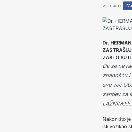
PODIJELI:
FA
Dr. HERMAN
ZASTRAŠUJU
ZAŠTO ŠUTI
Da se ne rad
znanošću i 
sve već ODA
zahtjev za 
LAŽNIM!!!!!.
Nakon što je
isti vozikao 