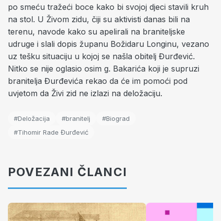
po smeću tražeći boce kako bi svojoj djeci stavili kruh
na stol. U Živom zidu, čiji su aktivisti danas bili na
terenu, navode kako su apelirali na braniteljske
udruge i slali dopis županu Božidaru Longinu, vezano
uz tešku situaciju u kojoj se našla obitelj Đurđević.
Nitko se nije oglasio osim g. Bakarića koji je supruzi
branitelja Đurđevića rekao da će im pomoći pod
uvjetom da Živi zid ne izlazi na deložaciju.
#Deložacija
#branitelj
#Biograd
#Tihomir Rade Đurđević
POVEZANI ČLANCI