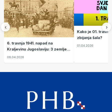
‹
›
Kako je 01. travnj
zbijanja šala?
6. travnja 1941. napad na
01.04.2026
Kraljevinu Jugoslaviju: 3 zemlje
nastale njenim raspadom
06.04.2026