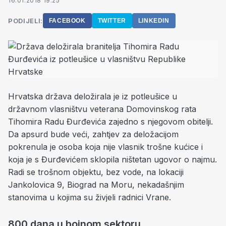
16.01.2018 19:25
PODIJELI:
FACEBOOK
TWITTER
LINKEDIN
Hrvatska država deložirala je iz potleušice u
državnom vlasništvu veterana Domovinskog rata
Tihomira Radu Đurđevića zajedno s njegovom obitelji.
Da apsurd bude veći, zahtjev za deložacijom
pokrenula je osoba koja nije vlasnik trošne kućice i
koja je s Đurđevićem sklopila ništetan ugovor o najmu.
Radi se trošnom objektu, bez vode, na lokaciji
Jankolovica 9, Biograd na Moru, nekadašnjim
stanovima u kojima su živjeli radnici Vrane.
800 dana u bojnom sektoru