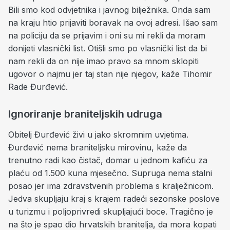
Bili smo kod odvjetnika i javnog bilježnika. Onda sam
na kraju htio prijaviti boravak na ovoj adresi. Išao sam
na policiju da se prijavim i oni su mi rekli da moram
donijeti vlasnički list. Otišli smo po vlasnički list da bi
nam rekli da on nije imao pravo sa mnom sklopiti
ugovor o najmu jer taj stan nije njegov, kaže Tihomir
Rade Đurđević.
Ignoriranje braniteljskih udruga
Obitelj Đurđević živi u jako skromnim uvjetima.
Đurđević nema braniteljsku mirovinu, kaže da
trenutno radi kao čistač, domar u jednom kafiću za
plaću od 1.500 kuna mjesečno. Supruga nema stalni
posao jer ima zdravstvenih problema s kralježnicom.
Jedva skupljaju kraj s krajem radeći sezonske poslove
u turizmu i poljoprivredi skupljajući boce. Tragično je
na što je spao dio hrvatskih branitelja, da mora kopati