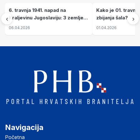
6. travnja 1941. napad na
Kako je 01. travnj
Kraljevinu Jugoslaviju: 3 zemlje
zbijanja šala?
‹
›
nastale njenim raspadom
06.04.2026
01.04.2026
Navigacija
Početna