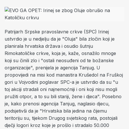
Patrijarh Srpske pravoslavne crkve (SPC) Irinej
ustvrdio je u nedjelju da je "Oluja" bila zločin koji je
planirala hrvatska država i osudio šutnju
Rimokatoličke crkve, koja je, kaže, osnažilo mnoge
koji su činili zlo i "ostali neosuđeni od te božanske
organizacije", prenijela je agencija Tanjug. U
propovijedi na misi kod manastira Krušedol na Fruškoj
gori u Vojvodini poglavar SPC-a je ustvrdio da su "u
toj akciji stradali oni najnemoćniji i oni koji nisu mogli
pružiti otpor, a to su bili stariji, žene i djeca". Posebno
je, kako prenosi agencija Tanjug, naglasio djecu,
podsjetivši da je "Hrvatska bila jedina na čijemu
teritoriju su, tijekom Drugog svjetskog rata, postojali
dječji logori kroz koje je prošlo i stradalo 50.000