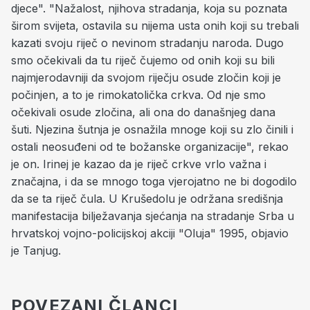
djece". "Nažalost, njihova stradanja, koja su poznata
širom svijeta, ostavila su nijema usta onih koji su trebali
kazati svoju riječ o nevinom stradanju naroda. Dugo
smo očekivali da tu riječ čujemo od onih koji su bili
najmjerodavniji da svojom riječju osude zločin koji je
počinjen, a to je rimokatolička crkva. Od nje smo
očekivali osude zločina, ali ona do današnjeg dana
šuti. Njezina šutnja je osnažila mnoge koji su zlo činili i
ostali neosuđeni od te božanske organizacije", rekao
je on. Irinej je kazao da je riječ crkve vrlo važna i
značajna, i da se mnogo toga vjerojatno ne bi dogodilo
da se ta riječ čula. U Krušedolu je održana središnja
manifestacija bilježavanja sjećanja na stradanje Srba u
hrvatskoj vojno-policijskoj akciji "Oluja" 1995, objavio
je Tanjug.
POVEZANI ČLANCI