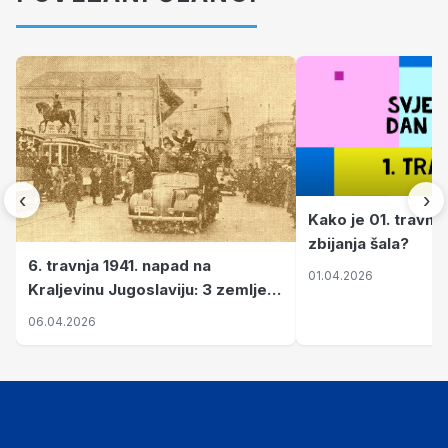
‹
›
Kako je 01. travnj
zbijanja šala?
6. travnja 1941. napad na
01.04.2026
Kraljevinu Jugoslaviju: 3 zemlje
nastale njenim raspadom
06.04.2026