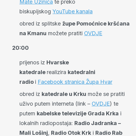
Mate Uzinića
te preko
biskupijskog
YouTube kanala
obred iz splitske
župe Pomoćnice kršćana
na Kmanu
možete pratiti
OVDJE
20:00
prijenos iz
Hvarske
katedrale
realizira
katedralni
radio
i
Facebook stranica Župa Hvar
obred iz
katedrale u Krku
može se pratiti
uživo putem interneta (link –
OVDJE
) te
putem
kabelske televizije Grada Krka
i
lokalnih radiopostaja:
Radio Jadranka –
Mali Lošinj
,
Radio Otok Krk
i
Radio Rab