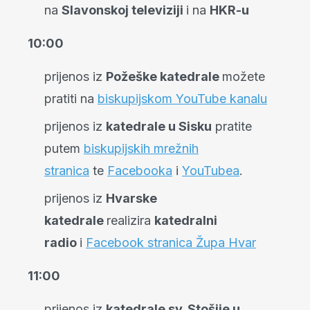
na
Slavonskoj televiziji
i na
HKR-u
10:00
prijenos iz
Požeške katedrale
možete
pratiti na
biskupijskom YouTube kanalu
prijenos iz
katedrale u Sisku
pratite
putem
biskupijskih mrežnih
stranica
te
Facebooka
i
YouTubea
.
prijenos iz
Hvarske
katedrale
realizira
katedralni
radio
i
Facebook stranica Župa Hvar
11:00
prijenos iz
katedrale sv. Stošije u