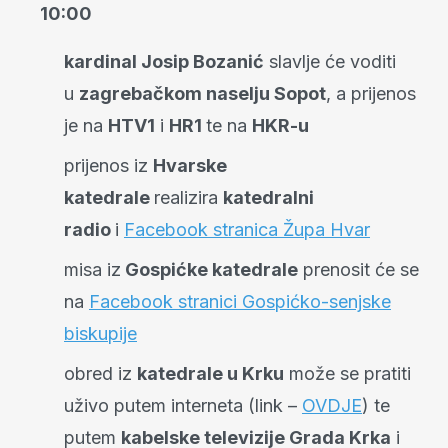
10:00
kardinal Josip Bozanić
slavlje će voditi
u
zagrebačkom naselju Sopot
, a prijenos
je na
HTV1
i
HR1
te na
HKR-u
prijenos iz
Hvarske
katedrale
realizira
katedralni
radio
i
Facebook stranica Župa Hvar
misa iz
Gospićke katedrale
prenosit će se
na
Facebook stranici Gospićko-senjske
biskupije
obred iz
katedrale u Krku
može se pratiti
uživo putem interneta (link –
OVDJE
) te
putem
kabelske televizije Grada Krka
i