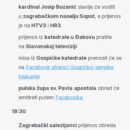
kardinal Josip Bozanić
slavlje će voditi
u
zagrebačkom naselju Sopot
, a prijenos
je na
HTV3
i
HR3
prijenos iz
katedrale u
Đakovu
pratite
na
Slavonskoj televiziji
misa iz
Gospićke katedrale
prenosit će se
na
Facebook stranici Gospićko-senjske
biskupije
pulska župa sv. Pavla
apostola
obred će
emitirati putem
Facebooka
18:30
Zagrebački salezijanci
prijenos obreda