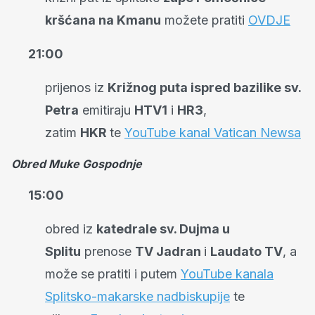
kršćana na Kmanu
možete pratiti
OVDJE
21:00
prijenos iz
Križnog puta ispred bazilike sv.
Petra
emitiraju
HTV1
i
HR3
,
zatim
HKR
te
YouTube kanal Vatican Newsa
Obred Muke Gospodnje
15:00
obred iz
katedrale sv. Dujma u
Splitu
prenose
TV Jadran
i
Laudato TV
, a
može se pratiti i putem
YouTube kanala
Splitsko-makarske nadbiskupije
te