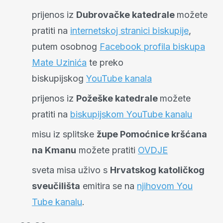
prijenos iz
Dubrovačke katedrale
možete
pratiti na
internetskoj stranici biskupije
,
putem osobnog
Facebook profila biskupa
Mate Uzinića
te preko
biskupijskog
YouTube kanala
prijenos iz
Požeške katedrale
možete
pratiti na
biskupijskom YouTube kanalu
misu iz splitske
župe Pomoćnice kršćana
na Kmanu
možete pratiti
OVDJE
sveta misa uživo s
Hrvatskog katoličkog
sveučilišta
emitira se na
njihovom You
Tube kanalu
.