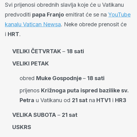
Svi prijenosi obrednih slavlja koje će u Vatikanu
predvoditi
papa Franjo
emitirat će se na
YouTube
kanalu Vatican Newsa
. Neke obrede prenosit će
i
HRT
.
VELIKI ČETVRTAK
–
18 sati
VELIKI PETAK
obred
Muke Gospodnje
–
18 sati
prijenos
Križnoga puta ispred bazilike sv.
Petra
u Vatikanu od
21 sat
na
HTV1
i
HR3
VELIKA SUBOTA
–
21 sat
USKRS