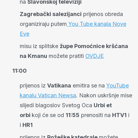
na
Slavonskoj televiziji
Zagrebački salezijanci
prijenos obreda
organiziraju putem
You Tube kanala Nove
Eve
misu iz splitske
župe Pomoćnice kršćana
na Kmanu
možete pratiti
OVDJE
11:00
prijenos iz
Vatikana
emitira se na
YouTube
kanalu Vatican Newsa
. Nakon uskršnje mise
slijedi blagoslov Svetog Oca
Urbi et
orbi
koji će se od
11:55
prenositi na
HTV1
i
i
HR1
prijenos iz
Požeške katedrale
možete