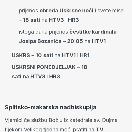
prijenos
obreda Uskrsne noći
i svete mise
–
18
sati
na
HTV3
i
HR3
istoga dana prijenos
čestitke kardinala
Josipa Bozanića
–
20:05
na
HTV1
USKRS
–
10
sati
na
HTV1
i
HR1
USKRSNI PONEDJELJAK
–
18
sati
na
HTV3
i
HR3
Splitsko-makarska nadbiskupija
Vjernici će službu Božju iz katedrale sv. Dujma
tijekom Velikog tjedna moći pratiti na
TV