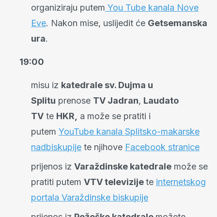
organiziraju putem
You Tube kanala Nove
Eve
. Nakon mise, uslijedit će
Getsemanska
ura
.
19:00
misu iz
katedrale sv. Dujma u
Splitu
prenose
TV Jadran
,
Laudato
TV
te
HKR
,
a može se pratiti i
putem
YouTube kanala Splitsko-makarske
nadbiskupije
te njihove
Facebook stranice
prijenos iz
Varaždinske katedrale
može se
pratiti putem
VTV televizije
te
internetskog
portala Varaždinske biskupije
prijenos iz
Požeške katedrale
možete