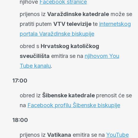
njihove
Facebook stranice
prijenos iz
Varaždinske katedrale
može se
pratiti putem
VTV televizije
te
internetskog
portala Varaždinske biskupije
obred s
Hrvatskog katoličkog
sveučilišta
emitira se na
njihovom You
Tube kanalu
.
17:00
obred iz
Šibenske katedrale
prenosit će se
na
Facebook profilu Šibenske biskupije
18:00
prijenos iz
Vatikana
emitira se na
YouTube