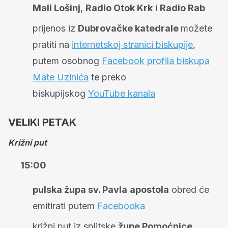
Mali Lošinj
,
Radio Otok Krk
i
Radio Rab
prijenos iz
Dubrovačke katedrale
možete
pratiti na
internetskoj stranici biskupije
,
putem osobnog
Facebook profila biskupa
Mate Uzinića
te preko
biskupijskog
YouTube kanala
VELIKI PETAK
Križni put
15:00
pulska župa sv. Pavla
apostola
obred će
emitirati putem
Facebooka
križni put iz splitske
župe Pomoćnice