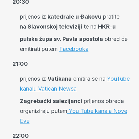
20:30
prijenos iz
katedrale u
Đakovu
pratite
na
Slavonskoj televiziji
te na
HKR-u
pulska župa sv. Pavla
apostola
obred će
emitirati putem
Facebooka
21:00
prijenos iz
Vatikana
emitira se na
YouTube
kanalu Vatican Newsa
Zagrebački salezijanci
prijenos obreda
organiziraju putem
You Tube kanala Nove
Eve
22:00