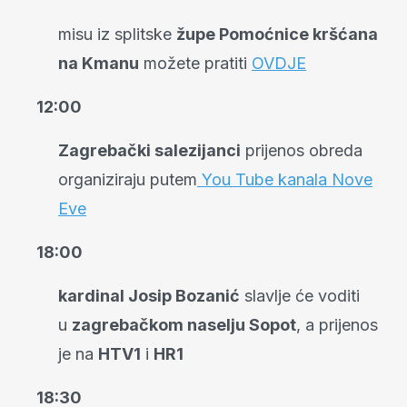
misu iz splitske
župe Pomoćnice kršćana
na Kmanu
možete pratiti
OVDJE
12:00
Zagrebački salezijanci
prijenos obreda
organiziraju putem
You Tube kanala Nove
Eve
18:00
kardinal Josip Bozanić
slavlje će voditi
u
zagrebačkom naselju Sopot
, a prijenos
je na
HTV1
i
HR1
18:30