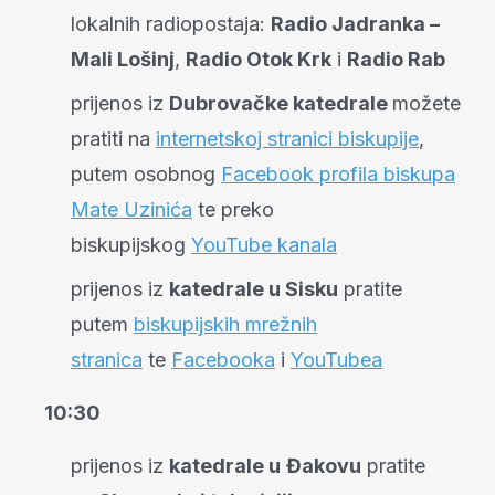
lokalnih radiopostaja:
Radio Jadranka –
Mali Lošinj
,
Radio Otok Krk
i
Radio Rab
prijenos iz
Dubrovačke katedrale
možete
pratiti na
internetskoj stranici biskupije
,
putem osobnog
Facebook profila biskupa
Mate Uzinića
te preko
biskupijskog
YouTube kanala
prijenos iz
katedrale u Sisku
pratite
putem
biskupijskih mrežnih
stranica
te
Facebooka
i
YouTubea
10:30
prijenos iz
katedrale u
Đakovu
pratite