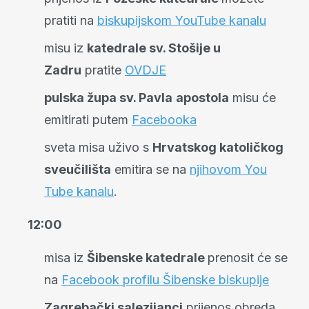
pratiti na
biskupijskom YouTube kanalu
misu iz
katedrale sv. Stošije u
Zadru
pratite
OVDJE
pulska župa sv. Pavla
apostola
misu će
emitirati putem
Facebooka
sveta misa uživo s
Hrvatskog katoličkog
sveučilišta
emitira se na
njihovom You
Tube kanalu
.
12:00
misa iz
Šibenske katedrale
prenosit će se
na
Facebook profilu Šibenske biskupije
Zagrebački salezijanci
prijenos obreda