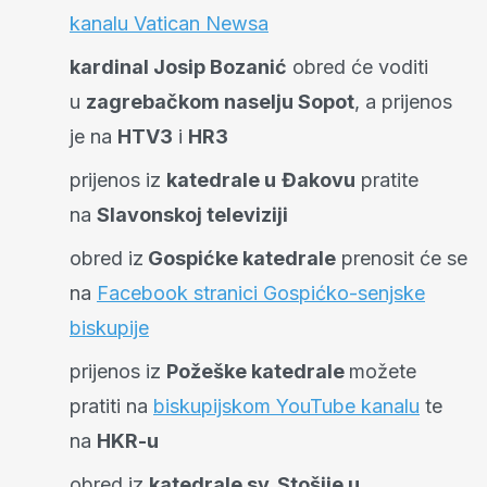
kanalu Vatican Newsa
kardinal Josip Bozanić
obred će voditi
u
zagrebačkom naselju Sopot
, a prijenos
je na
HTV3
i
HR3
prijenos iz
katedrale u
Đakovu
pratite
na
Slavonskoj televiziji
obred iz
Gospićke katedrale
prenosit će se
na
Facebook stranici Gospićko-senjske
biskupije
prijenos iz
Požeške katedrale
možete
pratiti na
biskupijskom YouTube kanalu
te
na
HKR-u
obred iz
katedrale sv. Stošije u