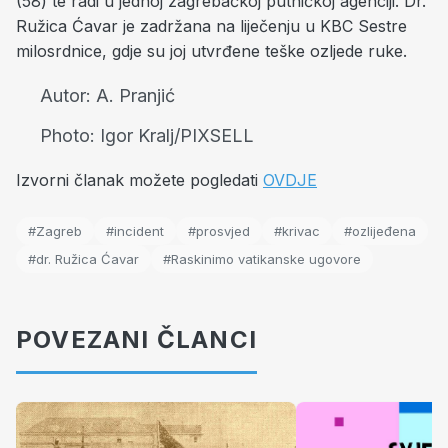
(58) te radi u jednoj zagrebačkoj putničkoj agenciji. Dr.
Ružica Ćavar je zadržana na liječenju u KBC Sestre
milosrdnice, gdje su joj utvrđene teške ozljede ruke.
Autor:
A. Pranjić
Photo:
Igor Kralj/PIXSELL
Izvorni članak možete pogledati
OVDJE
#Zagreb
#incident
#prosvjed
#krivac
#ozlijeđena
#dr. Ružica Ćavar
#Raskinimo vatikanske ugovore
POVEZANI ČLANCI