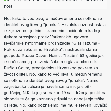
No, kako to već biva, u međuvremenu se i otkrio se
identitet ovog lijevog "junaka".
Hrvatska javnost ostala
je zgrožena bijednim i sramotnim incidentom kada je
tijekom prosvjeda protiv Vatikanskih ugovora
ljevičarske neformalne organizacije "Glas razuma –
Pokret za sekularnu Hrvatsku", nastradala starija
gospođa Ružica Ćavar. Naime, "hrabri" 58-godišnjak
je uoči samog prosvjeda šakom u glavu udario dr.
Ružicu Ćavar, predsjednicu Hrvatskog pokreta za
život i obitelj. No, kako to već biva, u međuvremenu
se i otkrio se identitet ovog lijevog "junaka". Naime,
zagrebačka policija je navela samo inicijale 58-
godišnjeg N.K. kojeg su nakon 19 sati držanja pustili na
slobodu te će ga kazneno prijaviti za nanošenje teške
ozljede. No, kako doznajemo ime mu je Neven Kovačić