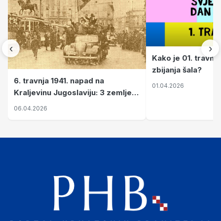
‹
›
Kako je 01. travnj
zbijanja šala?
6. travnja 1941. napad na
01.04.2026
Kraljevinu Jugoslaviju: 3 zemlje
nastale njenim raspadom
06.04.2026