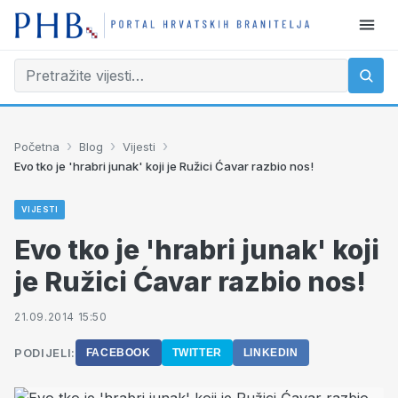
›
›
›
Početna
Blog
Vijesti
Evo tko je 'hrabri junak' koji je Ružici Ćavar razbio nos!
VIJESTI
Evo tko je 'hrabri junak' koji
je Ružici Ćavar razbio nos!
21.09.2014 15:50
PODIJELI:
FACEBOOK
TWITTER
LINKEDIN