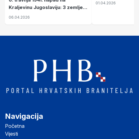
01.04.2026
Kraljevinu Jugoslaviju: 3 zemlje
nastale njenim raspadom
06.04.2026
Navigacija
Početna
Vijesti