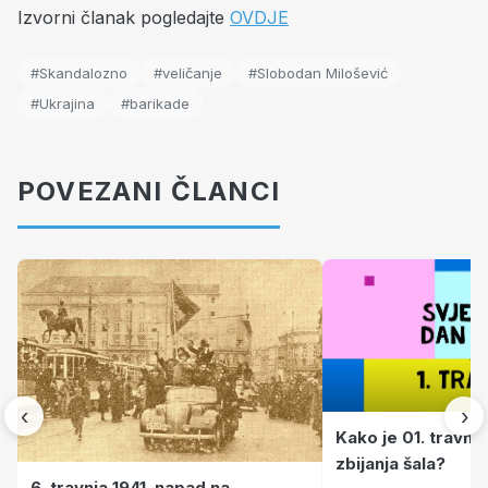
Izvorni članak pogledajte
OVDJE
#Skandalozno
#veličanje
#Slobodan Milošević
#Ukrajina
#barikade
POVEZANI ČLANCI
‹
›
Kako je 01. travnj
zbijanja šala?
6. travnja 1941. napad na