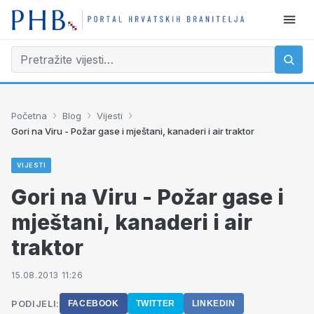
›
›
›
Početna
Blog
Vijesti
Gori na Viru - Požar gase i mještani, kanaderi i air traktor
VIJESTI
Gori na Viru - Požar gase i
mještani, kanaderi i air
traktor
15.08.2013 11:26
PODIJELI:
FACEBOOK
TWITTER
LINKEDIN