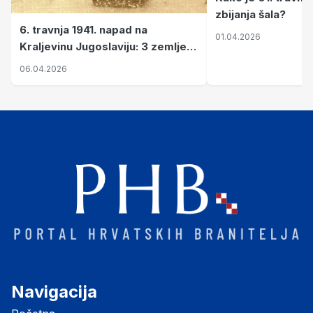
zbijanja šala?
6. travnja 1941. napad na
01.04.2026
Kraljevinu Jugoslaviju: 3 zemlje
nastale njenim raspadom
06.04.2026
Navigacija