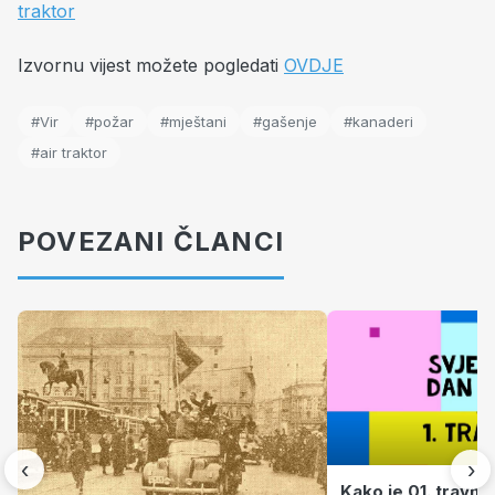
Izvornu vijest možete pogledati
OVDJE
#Vir
#požar
#mještani
#gašenje
#kanaderi
#air traktor
POVEZANI ČLANCI
‹
›
Kako je 01. travnj