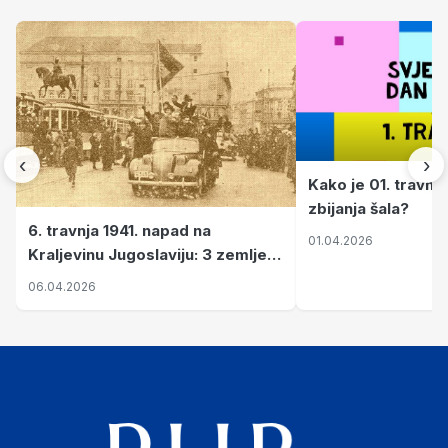
‹
›
Kako je 01. travnj
zbijanja šala?
6. travnja 1941. napad na
01.04.2026
Kraljevinu Jugoslaviju: 3 zemlje
nastale njenim raspadom
06.04.2026