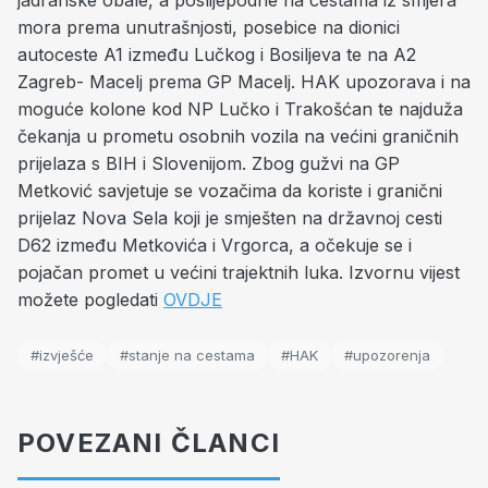
jadranske obale, a poslijepodne na cestama iz smjera
mora prema unutrašnjosti, posebice na dionici
autoceste A1 između Lučkog i Bosiljeva te na A2
Zagreb- Macelj prema GP Macelj. HAK upozorava i na
moguće kolone kod NP Lučko i Trakošćan te najduža
čekanja u prometu osobnih vozila na većini graničnih
prijelaza s BIH i Slovenijom. Zbog gužvi na GP
Metković savjetuje se vozačima da koriste i granični
prijelaz Nova Sela koji je smješten na državnoj cesti
D62 između Metkovića i Vrgorca, a očekuje se i
pojačan promet u većini trajektnih luka. Izvornu vijest
možete pogledati
OVDJE
#izvješće
#stanje na cestama
#HAK
#upozorenja
POVEZANI ČLANCI