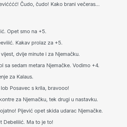
evićććć! Čudo, čudo! Kako brani večeras...
ić. Opet smo na +5.
eviiić. Kakav prolaz za +5.
vijest, dvije minute i za Njemačku.
ol sa sedam metara Njemačke. Vodimo +4.
enje za Kalaus.
lob Posavec s krila, bravooo!
 kontre za Njemačku, tek drugi u nastavku.
ojatno! Pijević opet skida udarac Njemačke.
 Debeliiić. Ma to je to!