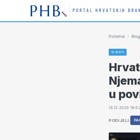
›
Početna
Blog
VIJESTI
Hrvat
Njema
u povi
15.12.2020 19:5
PODIJELI:
FA