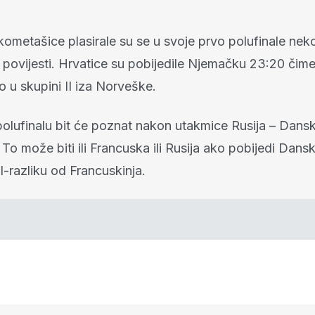
kometašice plasirale su se u svoje prvo polufinale nek
 povijesti. Hrvatice su pobijedile Njemačku 23:20 čime
 u skupini II iza Norveške.
polufinalu bit će poznat nakon utakmice Rusija – Dans
. To može biti ili Francuska ili Rusija ako pobijedi Dans
l-razliku od Francuskinja.