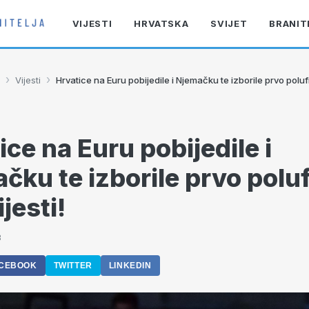
VIJESTI
HRVATSKA
SVIJET
BRANIT
›
›
Vijesti
Hrvatice na Euru pobijedile i Njemačku te izborile prvo polufi
ice na Euru pobijedile i
čku te izborile prvo poluf
jesti!
3
CEBOOK
TWITTER
LINKEDIN