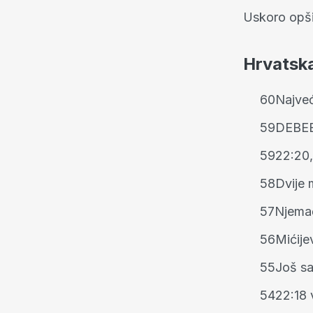
Uskoro opši
Hrvatsk
60
Najveć
59
DEBEE
59
22:20,
58
Dvije 
57
Njemač
56
Mićije
55
Još sa
54
22:18 