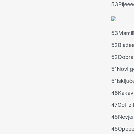
53
Pijeee
53
Mamiii
52
Blažee
52
Dobra 
51
Novi g
51
Isključ
48
Kakav 
47
Gol iz
45
Nevjer
45
Opeeet