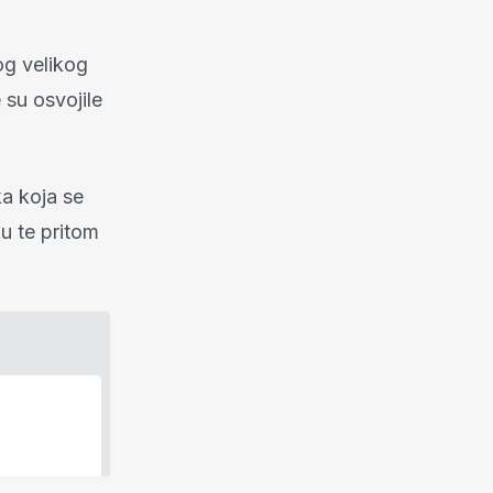
og velikog
 su osvojile
ka koja se
ku te pritom