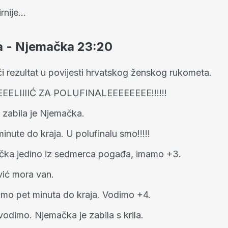
rnije…
a - Njemačka 23:20
i rezultat u povijesti hrvatskog ženskog rukometa.
EELIIIIĆ ZA POLUFINALEEEEEEEE!!!!!!
 zabila je Njemačka.
minute do kraja. U polufinalu smo!!!!!
ka jedino iz sedmerca pogađa, imamo +3.
vić mora van.
mo pet minuta do kraja. Vodimo +4.
vodimo. Njemačka je zabila s krila.