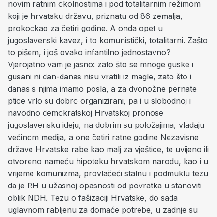
novim ratnim okolnostima i pod totalitarnim režimom
koji je hrvatsku državu, priznatu od 86 zemalja,
prokockao za četiri godine. A onda opet u
jugoslavenski kavez, i to komunistički, totalitarni. Zašto
to pišem, i još ovako infantilno jednostavno?
Vjerojatno vam je jasno: zato što se mnoge guske i
gusani ni dan-danas nisu vratili iz magle, zato što i
danas s njima imamo posla, a za dvonožne pernate
ptice vrlo su dobro organizirani, pa i u slobodnoj i
navodno demokratskoj Hrvatskoj pronose
jugoslavensku ideju, na dobrim su položajima, vladaju
većinom medija, a one četiri ratne godine Nezavisne
države Hrvatske rabe kao malj za vještice, te uvijeno ili
otvoreno nameću hipoteku hrvatskom narodu, kao i u
vrijeme komunizma, provlačeći stalnu i podmuklu tezu
da je RH u užasnoj opasnosti od povratka u stanoviti
oblik NDH. Tezu o fašizaciji Hrvatske, do sada
uglavnom rabljenu za domaće potrebe, u zadnje su