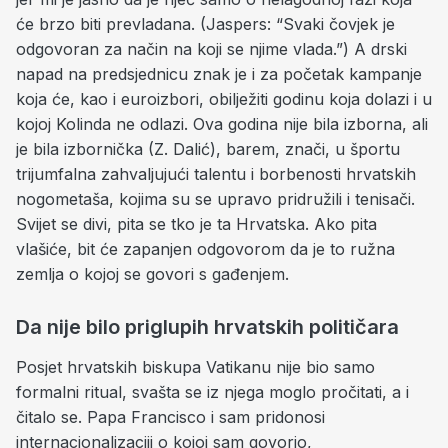
će brzo biti prevladana. (Jaspers: “Svaki čovjek je
odgovoran za način na koji se njime vlada.”) A drski
napad na predsjednicu znak je i za početak kampanje
koja će, kao i euroizbori, obilježiti godinu koja dolazi i u
kojoj Kolinda ne odlazi. Ova godina nije bila izborna, ali
je bila izbornička (Z. Dalić), barem, znači, u športu
trijumfalna zahvaljujući talentu i borbenosti hrvatskih
nogometaša, kojima su se upravo pridružili i tenisači.
Svijet se divi, pita se tko je ta Hrvatska. Ako pita
vlašiće, bit će zapanjen odgovorom da je to ružna
zemlja o kojoj se govori s gađenjem.
Da nije bilo priglupih hrvatskih političara
Posjet hrvatskih biskupa Vatikanu nije bio samo
formalni ritual, svašta se iz njega moglo pročitati, a i
čitalo se. Papa Francisco i sam pridonosi
internacionalizaciji o kojoj sam govorio,