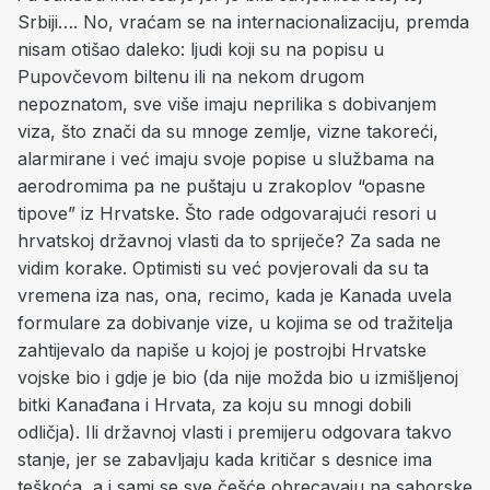
Srbiji…. No, vraćam se na internacionalizaciju, premda
nisam otišao daleko: ljudi koji su na popisu u
Pupovčevom biltenu ili na nekom drugom
nepoznatom, sve više imaju neprilika s dobivanjem
viza, što znači da su mnoge zemlje, vizne takoreći,
alarmirane i već imaju svoje popise u službama na
aerodromima pa ne puštaju u zrakoplov “opasne
tipove” iz Hrvatske. Što rade odgovarajući resori u
hrvatskoj državnoj vlasti da to spriječe? Za sada ne
vidim korake. Optimisti su već povjerovali da su ta
vremena iza nas, ona, recimo, kada je Kanada uvela
formulare za dobivanje vize, u kojima se od tražitelja
zahtijevalo da napiše u kojoj je postrojbi Hrvatske
vojske bio i gdje je bio (da nije možda bio u izmišljenoj
bitki Kanađana i Hrvata, za koju su mnogi dobili
odličja). Ili državnoj vlasti i premijeru odgovara takvo
stanje, jer se zabavljaju kada kritičar s desnice ima
teškoća, a i sami se sve češće obrecavaju na saborske