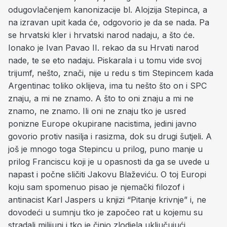
odugovlačenjem kanonizacije bl. Alojzija Stepinca, a
na izravan upit kada će, odgovorio je da se nada. Pa
se hrvatski kler i hrvatski narod nadaju, a što će.
Ionako je Ivan Pavao II. rekao da su Hrvati narod
nade, te se eto nadaju. Piskarala i u tomu vide svoj
trijumf, nešto, znači, nije u redu s tim Stepincem kada
Argentinac toliko oklijeva, ima tu nešto što on i SPC
znaju, a mi ne znamo. A što to oni znaju a mi ne
znamo, ne znamo. Ili oni ne znaju tko je usred
ponizne Europe okupirane nacistima, jedini javno
govorio protiv nasilja i rasizma, dok su drugi šutjeli. A
još je mnogo toga Stepincu u prilog, puno manje u
prilog Franciscu koji je u opasnosti da ga se uvede u
napast i počne sličiti Jakovu Blaževiću. O toj Europi
koju sam spomenuo pisao je njemački filozof i
antinacist Karl Jaspers u knjizi “Pitanje krivnje” i, ne
dovodeći u sumnju tko je započeo rat u kojemu su
stradali milijuni i tko je činio zlodjela uključujući