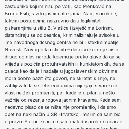
zastupnike koji im nisu po volji, kao Plenković na
Brunu Esih, s vrlo jasnim aluzijama. Namjerno ili ne,
takvim postupcima neizravno daju legitimitet
piskaranjima u stilu B. Vlašića i izvješćima Lorinim,
distanciraju se od desnice, kriminaliziraju je svisoka u
ime navodnoga desnog centra ne bi li stekli simpatije
Novosti, Novog lista i sličnih – desnicu koja nije ništa
drugo do glas naroda kojemu je preko glave da ga se
vrijeđa s pozicija protuhrvatskih ili kunktatorskih, da se
osjeća kao da je i nadalje u jugoslavenskim okvirima i
mora dobro paziti što govori, ne skretati s linije, ne
zahtijevati da se referendumima mijenjaju stvari koje
vlast ne želi promijeniti, pa i kada je u pitanju nešto
važnije od rezanja rogova jadnim kravama. Kada sam
nedavno pisao da se ništa nije promijenilo, i da smo
opet na neki način u SR Hrvatskoj, mislim da sam bio
u pravu. Što ne znači da sam malodušan ili razočaran,
jer mi je jasno da je riječ samo o nelagodnoj fazi koja