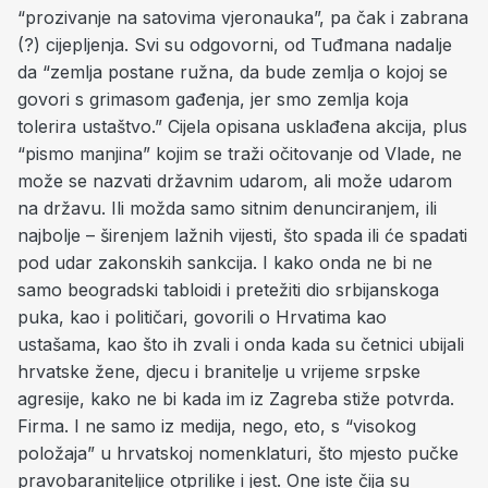
“prozivanje na satovima vjeronauka”, pa čak i zabrana
(?) cijepljenja. Svi su odgovorni, od Tuđmana nadalje
da “zemlja postane ružna, da bude zemlja o kojoj se
govori s grimasom gađenja, jer smo zemlja koja
tolerira ustaštvo.” Cijela opisana usklađena akcija, plus
“pismo manjina” kojim se traži očitovanje od Vlade, ne
može se nazvati državnim udarom, ali može udarom
na državu. Ili možda samo sitnim denunciranjem, ili
najbolje – širenjem lažnih vijesti, što spada ili će spadati
pod udar zakonskih sankcija. I kako onda ne bi ne
samo beogradski tabloidi i pretežiti dio srbijanskoga
puka, kao i političari, govorili o Hrvatima kao
ustašama, kao što ih zvali i onda kada su četnici ubijali
hrvatske žene, djecu i branitelje u vrijeme srpske
agresije, kako ne bi kada im iz Zagreba stiže potvrda.
Firma. I ne samo iz medija, nego, eto, s “visokog
položaja” u hrvatskoj nomenklaturi, što mjesto pučke
pravobaraniteljice otprilike i jest. One iste čija su