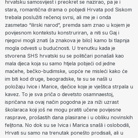
hrvatsku samosvijest i preokret se nazirao, pa je i
stara, romantična drama o pobjedi Hrvata pod Siskom
trebala poslužiti rečenoj svrsi, ali me je i onda
zasmetao “ilirski narod”, premda sam znao u kojem je
povijesnom kontekstu konstruriran, a niti su Gaj i
njegovi mogli znati (a znakova je bilo) kamo bi tlapnja
mogla odvesti u budućnosti. U trenutku kada je
stvorena SHS hrvatski su se političari ponašali kao
mala djeca koja su samo htjela pobjeći od jedne
maćehe, bečko-budimske, uopće ne misleći kako će
im biti kod druge, beogradske, te su se našli u
položaju Ivice i Marice, dječice koje je vještica strpala u
kavez. To je sva priča o devetsto osamnaestoj,
ispričana na ovaj način pogodna je za niži uzrast
školaraca koji još ne mogu pratiti učene povijesne
rasprave, prošastih dana plasirane i u obliku novinskih
feljtona. No dok su se Ivica i Marica snašli i oslobodili,
Hrvati su samo na trenutak ponešto prodisali, ali u