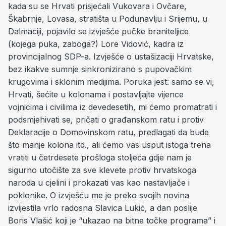
kada su se Hrvati prisjećali Vukovara i Ovčare,
Škabrnje, Lovasa, stratišta u Podunavlju i Srijemu, u
Dalmaciji, pojavilo se izvješće pučke braniteljice
(kojega puka, zaboga?) Lore Vidović, kadra iz
provincijalnog SDP-a. Izvješće o ustašizaciji Hrvatske,
bez ikakve sumnje sinkronizirano s pupovačkim
krugovima i sklonim medijima. Poruka jest: samo se vi,
Hrvati, šećite u kolonama i postavljajte vijence
vojnicima i civilima iz devedesetih, mi ćemo promatrati i
podsmjehivati se, pričati o građanskom ratu i protiv
Deklaracije o Domovinskom ratu, predlagati da bude
što manje kolona itd., ali ćemo vas usput istoga trena
vratiti u četrdesete prošloga stoljeća gdje nam je
sigurno utočište za sve klevete protiv hrvatskoga
naroda u cjelini i prokazati vas kao nastavljače i
poklonike. O izvješću me je preko svojih novina
izvijestila vrlo radosna Slavica Lukić, a dan poslije
Boris Vlašić koji je “ukazao na bitne točke programa” i