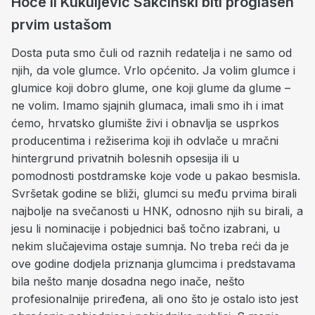
Hoće li Kukuljević Sakcinski biti proglašen
prvim ustašom
Dosta puta smo čuli od raznih redatelja i ne samo od
njih, da vole glumce. Vrlo općenito. Ja volim glumce i
glumice koji dobro glume, one koji glume da glume –
ne volim. Imamo sjajnih glumaca, imali smo ih i imat
ćemo, hrvatsko glumište živi i obnavlja se usprkos
producentima i režiserima koji ih odvlače u mračni
hintergrund privatnih bolesnih opsesija ili u
pomodnosti postdramske koje vode u pakao besmisla.
Svršetak godine se bliži, glumci su među prvima birali
najbolje na svečanosti u HNK, odnosno njih su birali, a
jesu li nominacije i pobjednici baš točno izabrani, u
nekim slučajevima ostaje sumnja. No treba reći da je
ove godine dodjela priznanja glumcima i predstavama
bila nešto manje dosadna nego inače, nešto
profesionalnije priređena, ali ono što je ostalo isto jest