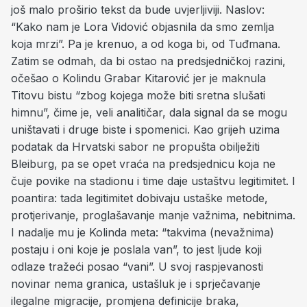
još malo proširio tekst da bude uvjerljiviji. Naslov:
“Kako nam je Lora Vidović objasnila da smo zemlja
koja mrzi”. Pa je krenuo, a od koga bi, od Tuđmana.
Zatim se odmah, da bi ostao na predsjedničkoj razini,
očešao o Kolindu Grabar Kitarović jer je maknula
Titovu bistu “zbog kojega može biti sretna slušati
himnu”, čime je, veli analitičar, dala signal da se mogu
uništavati i druge biste i spomenici. Kao grijeh uzima
podatak da Hrvatski sabor ne propušta obilježiti
Bleiburg, pa se opet vraća na predsjednicu koja ne
čuje povike na stadionu i time daje ustaštvu legitimitet. I
poantira: tada legitimitet dobivaju ustaške metode,
protjerivanje, proglašavanje manje važnima, nebitnima.
I nadalje mu je Kolinda meta: “takvima (nevažnima)
postaju i oni koje je poslala van”, to jest ljude koji
odlaze tražeći posao “vani”. U svoj raspjevanosti
novinar nema granica, ustašluk je i sprječavanje
ilegalne migracije, promjena definicije braka,