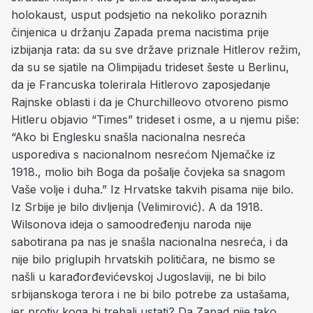
holokaust, usput podsjetio na nekoliko poraznih
činjenica u držanju Zapada prema nacistima prije
izbijanja rata: da su sve države priznale Hitlerov režim,
da su se sjatile na Olimpijadu trideset šeste u Berlinu,
da je Francuska tolerirala Hitlerovo zaposjedanje
Rajnske oblasti i da je Churchilleovo otvoreno pismo
Hitleru objavio “Times” trideset i osme, a u njemu piše:
“Ako bi Englesku snašla nacionalna nesreća
usporediva s nacionalnom nesrećom Njemačke iz
1918., molio bih Boga da pošalje čovjeka sa snagom
Vaše volje i duha.” Iz Hrvatske takvih pisama nije bilo.
Iz Srbije je bilo divljenja (Velimirović). A da 1918.
Wilsonova ideja o samoodređenju naroda nije
sabotirana pa nas je snašla nacionalna nesreća, i da
nije bilo priglupih hrvatskih političara, ne bismo se
našli u karađorđevićevskoj Jugoslaviji, ne bi bilo
srbijanskoga terora i ne bi bilo potrebe za ustašama,
jer protiv koga bi trebali ustati? Da Zapad nije tako