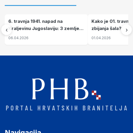
6. travnja 1941. napad na
Kako je 01. travnj
Kraljevinu Jugoslaviju: 3 zemlje
zbijanja šala?
‹
›
nastale njenim raspadom
06.04.2026
01.04.2026
Navigacija