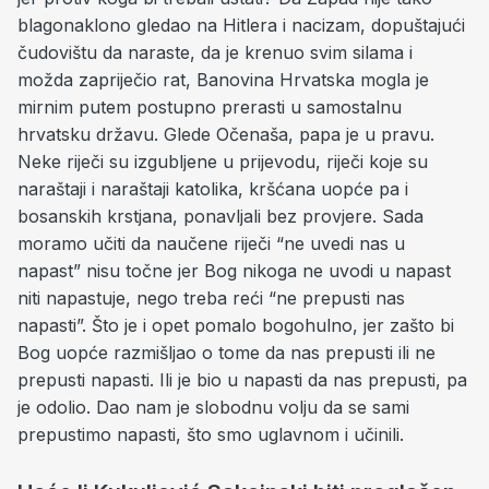
blagonaklono gledao na Hitlera i nacizam, dopuštajući
čudovištu da naraste, da je krenuo svim silama i
možda zapriječio rat, Banovina Hrvatska mogla je
mirnim putem postupno prerasti u samostalnu
hrvatsku državu. Glede Očenaša, papa je u pravu.
Neke riječi su izgubljene u prijevodu, riječi koje su
naraštaji i naraštaji katolika, kršćana uopće pa i
bosanskih krstjana, ponavljali bez provjere. Sada
moramo učiti da naučene riječi “ne uvedi nas u
napast” nisu točne jer Bog nikoga ne uvodi u napast
niti napastuje, nego treba reći “ne prepusti nas
napasti”. Što je i opet pomalo bogohulno, jer zašto bi
Bog uopće razmišljao o tome da nas prepusti ili ne
prepusti napasti. Ili je bio u napasti da nas prepusti, pa
je odolio. Dao nam je slobodnu volju da se sami
prepustimo napasti, što smo uglavnom i učinili.