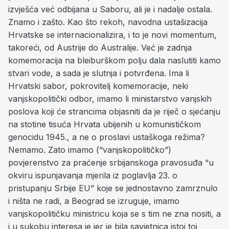
izvješća već odbijana u Saboru, ali je i nadalje ostala.
Znamo i zašto. Kao što rekoh, navodna ustašizacija
Hrvatske se internacionalizira, i to je novi momentum,
takoreći, od Austrije do Australije. Već je zadnja
komemoracija na bleiburškom polju dala naslutiti kamo
stvari vode, a sada je slutnja i potvrđena. Ima li
Hrvatski sabor, pokrovitelj komemoracije, neki
vanjskopolitički odbor, imamo li ministarstvo vanjskih
poslova koji će strancima objasniti da je riječ o sjećanju
na stotine tisuća Hrvata ubijenih u komunističkom
genocidu 1945., a ne o proslavi ustaškoga režima?
Nemamo. Zato imamo (“vanjskopolitičko”)
povjerenstvo za praćenje srbijanskoga pravosuđa “u
okviru ispunjavanja mjerila iz poglavlja 23. o
pristupanju Srbije EU” koje se jednostavno zamrznulo
i ništa ne radi, a Beograd se izruguje, imamo
vanjskopolitičku ministricu koja se s tim ne zna nositi, a
i u sukobu interesa je jer je bila savjetnica istoj toj