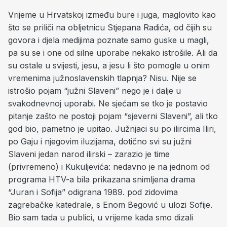
Vrijeme u Hrvatskoj između bure i juga, maglovito kao
što se priliči na obljetnicu Stjepana Radića, od čijih su
govora i djela medijima poznate samo guske u magli,
pa su se i one od silne uporabe nekako istrošile. Ali da
su ostale u svijesti, jesu, a jesu li što pomogle u onim
vremenima južnoslavenskih tlapnja? Nisu. Nije se
istrošio pojam “južni Slaveni” nego je i dalje u
svakodnevnoj uporabi. Ne sjećam se tko je postavio
pitanje zašto ne postoji pojam “sjeverni Slaveni”, ali tko
god bio, pametno je upitao. Južnjaci su po ilircima Iliri,
po Gaju i njegovim iluzijama, dotično svi su južni
Slaveni jedan narod ilirski – zarazio je time
(privremeno) i Kukuljevića: nedavno je na jednom od
programa HTV-a bila prikazana snimljena drama
“Juran i Sofija” odigrana 1989. pod zidovima
zagrebačke katedrale, s Enom Begović u ulozi Sofije.
Bio sam tada u publici, u vrijeme kada smo dizali