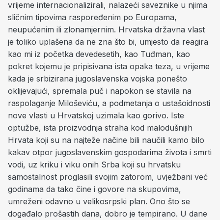
vrijeme internacionalizirali, nalazeći saveznike u njima
sličnim tipovima raspoređenim po Europama,
neupućenim ili zlonamjernim. Hrvatska državna vlast
je toliko uplašena da ne zna što bi, umjesto da reagira
kao mi iz početka devedesetih, kao Tuđman, kao
pokret kojemu je pripisivana ista opaka teza, u vrijeme
kada je srbizirana jugoslavenska vojska ponešto
oklijevajući, spremala puč i napokon se stavila na
raspolaganje Miloševiću, a podmetanja o ustašoidnosti
nove vlasti u Hrvatskoj uzimala kao gorivo. Iste
optužbe, ista proizvodnja straha kod malodušnijih
Hrvata koji su na najteže načine bili naučili kamo bilo
kakav otpor jugoslavenskim gospodarima života i smrti
vodi, uz kriku i viku onih Srba koji su hrvatsku
samostalnost proglasili svojim zatorom, uvježbani već
godinama da tako čine i govore na skupovima,
umreženi odavno u velikosrpski plan. Ono što se
događalo prošastih dana, dobro je tempirano. U dane