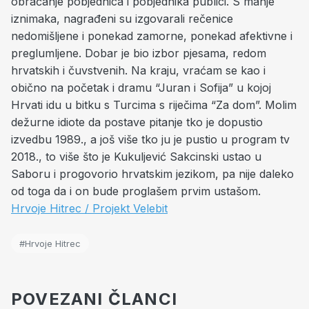
obraćanje pobjednica i pobjednika publici. S manje
iznimaka, nagrađeni su izgovarali rečenice
nedomišljene i ponekad zamorne, ponekad afektivne i
preglumljene. Dobar je bio izbor pjesama, redom
hrvatskih i čuvstvenih. Na kraju, vraćam se kao i
obično na početak i dramu “Juran i Sofija” u kojoj
Hrvati idu u bitku s Turcima s riječima “Za dom”. Molim
dežurne idiote da postave pitanje tko je dopustio
izvedbu 1989., a još više tko ju je pustio u program tv
2018., to više što je Kukuljević Sakcinski ustao u
Saboru i progovorio hrvatskim jezikom, pa nije daleko
od toga da i on bude proglašem prvim ustašom.
Hrvoje Hitrec / Projekt Velebit
#Hrvoje Hitrec
POVEZANI ČLANCI