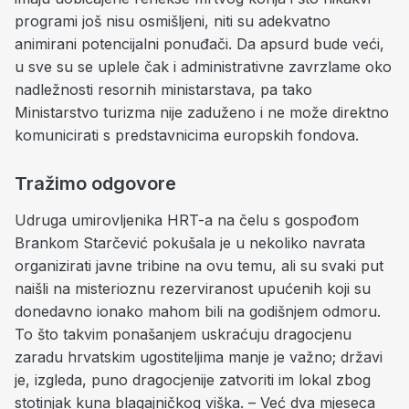
programi još nisu osmišljeni, niti su adekvatno
animirani potencijalni ponuđači. Da apsurd bude veći,
u sve su se uplele čak i administrativne zavrzlame oko
nadležnosti resornih ministarstava, pa tako
Ministarstvo turizma nije zaduženo i ne može direktno
komunicirati s predstavnicima europskih fondova.
Tražimo odgovore
Udruga umirovljenika HRT-a na čelu s gospođom
Brankom Starčević pokušala je u nekoliko navrata
organizirati javne tribine na ovu temu, ali su svaki put
naišli na misterioznu rezerviranost upućenih koji su
donedavno ionako mahom bili na godišnjem odmoru.
To što takvim ponašanjem uskraćuju dragocjenu
zaradu hrvatskim ugostiteljima manje je važno; državi
je, izgleda, puno dragocjenije zatvoriti im lokal zbog
stotinjak kuna blagajničkog viška. – Već dva mjeseca