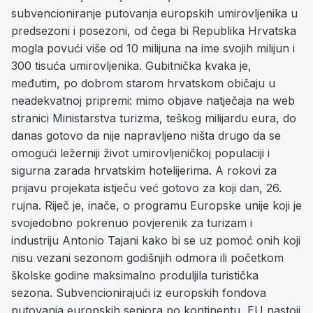
subvencioniranje putovanja europskih umirovljenika u
predsezoni i posezoni, od čega bi Republika Hrvatska
mogla povući više od 10 milijuna na ime svojih milijun i
300 tisuća umirovljenika. Gubitnička kvaka je,
međutim, po dobrom starom hrvatskom običaju u
neadekvatnoj pripremi: mimo objave natječaja na web
stranici Ministarstva turizma, teškog milijardu eura, do
danas gotovo da nije napravljeno ništa drugo da se
omogući ležerniji život umirovljeničkoj populaciji i
sigurna zarada hrvatskim hotelijerima. A rokovi za
prijavu projekata istječu već gotovo za koji dan, 26.
rujna. Riječ je, inače, o programu Europske unije koji je
svojedobno pokrenuo povjerenik za turizam i
industriju Antonio Tajani kako bi se uz pomoć onih koji
nisu vezani sezonom godišnjih odmora ili početkom
školske godine maksimalno produljila turistička
sezona. Subvencionirajući iz europskih fondova
putovanja europskih seniora po kontinentu, EU nastoji