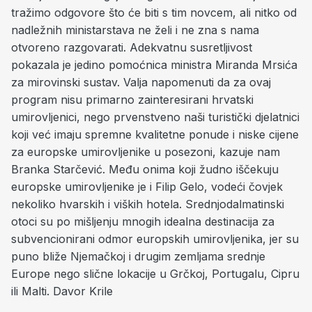
tražimo odgovore što će biti s tim novcem, ali nitko od
nadležnih ministarstava ne želi i ne zna s nama
otvoreno razgovarati. Adekvatnu susretljivost
pokazala je jedino pomoćnica ministra Miranda Mrsića
za mirovinski sustav. Valja napomenuti da za ovaj
program nisu primarno zainteresirani hrvatski
umirovljenici, nego prvenstveno naši turistički djelatnici
koji već imaju spremne kvalitetne ponude i niske cijene
za europske umirovljenike u posezoni, kazuje nam
Branka Starčević. Među onima koji žudno iščekuju
europske umirovljenike je i Filip Gelo, vodeći čovjek
nekoliko hvarskih i viških hotela. Srednjodalmatinski
otoci su po mišljenju mnogih idealna destinacija za
subvencionirani odmor europskih umirovljenika, jer su
puno bliže Njemačkoj i drugim zemljama srednje
Europe nego slične lokacije u Grčkoj, Portugalu, Cipru
ili Malti.
Davor Krile