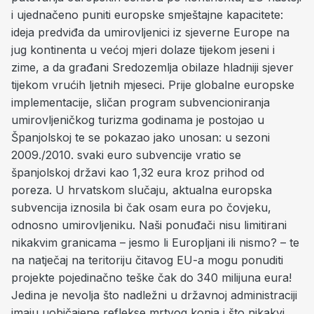
i ujednačeno puniti europske smještajne kapacitete:
ideja predviđa da umirovljenici iz sjeverne Europe na
jug kontinenta u većoj mjeri dolaze tijekom jeseni i
zime, a da građani Sredozemlja obilaze hladniji sjever
tijekom vrućih ljetnih mjeseci. Prije globalne europske
implementacije, sličan program subvencioniranja
umirovljeničkog turizma godinama je postojao u
Španjolskoj te se pokazao jako unosan: u sezoni
2009./2010. svaki euro subvencije vratio se
španjolskoj državi kao 1,32 eura kroz prihod od
poreza. U hrvatskom slučaju, aktualna europska
subvencija iznosila bi čak osam eura po čovjeku,
odnosno umirovljeniku. Naši ponuđači nisu limitirani
nikakvim granicama – jesmo li Europljani ili nismo? – te
na natječaj na teritoriju čitavog EU-a mogu ponuditi
projekte pojedinačno teške čak do 340 milijuna eura!
Jedina je nevolja što nadležni u državnoj administraciji
imaju uobičajene reflekse mrtvog konja i što nikakvi