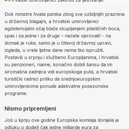
Dok ministre hvata panika zbog sve ozbiljnijih praznina
u državnoj blagajni, a hrvatski umirovljenici
egzistencijalni očaj blaže skupljanjem plastičnih boca,
spas i za jedne i za druge – nećete vjerovati! - na
domak je ruke, samo je u čitavoj državnoj upravi,
izgleda, u vrele ljetne dane nema tko ispružiti.
Postavši u srpnju i službeno Europljanima, i hrvatski
su penzioneri, naime, konačno dobili šansu da im
siromašna zadnjica vidi europskoga puta, a hrvatski
turistički radnici priliku da srednjoeuropskim
umirovljenicima ponude adekvatne posezonske
programe.
Nismo pripremljeni
Još u lipnju ove godine Europska komisija donijela je
odluku o dodjeli čak jedne milijarde eura za