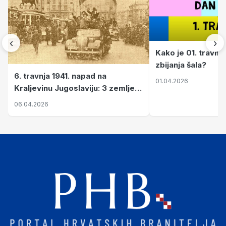
‹
›
Kako je 01. travnj
zbijanja šala?
6. travnja 1941. napad na
01.04.2026
Kraljevinu Jugoslaviju: 3 zemlje
nastale njenim raspadom
06.04.2026