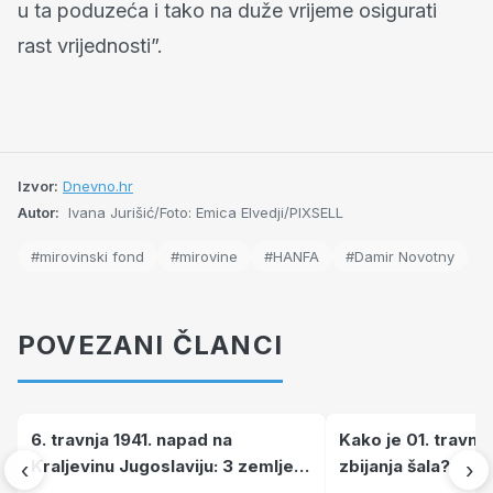
u ta poduzeća i tako na duže vrijeme osigurati
rast vrijednosti”.
Izvor:
Dnevno.hr
Autor:
Ivana Jurišić/Foto: Emica Elvedji/PIXSELL
#mirovinski fond
#mirovine
#HANFA
#Damir Novotny
POVEZANI ČLANCI
6. travnja 1941. napad na
Kako je 01. travnj
Kraljevinu Jugoslaviju: 3 zemlje
zbijanja šala?
‹
›
nastale njenim raspadom