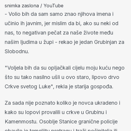
snimka zaslona / YouTube
- Volio bih da sam samo znao njihova imena i
učinio ih javnim, jer mislim da bi, ako su neki od
nas, to negativan pečat za naše živote među
našim ljudima u župi - rekao je jedan Grubinjan za
Slobodnu.
"Voljela bih da su opljačkali cijelu moju kuću nego
što su tako nasilno ušli u ovo staro, lipovo drvo
Crkve svetog Luke", rekla je starija gospođa.
Za sada nije poznato koliko je novca ukradeno i
kako su lopovi provalili u crkve u Grubinu i
Kamenmostu. Osoblje Stanice granične policije
obavilo je temeljitu pretragu i traži počinitelja ili