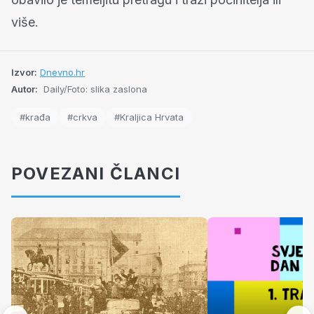
više.
Izvor:
Dnevno.hr
Autor:
Daily/Foto: slika zaslona
#krađa
#crkva
#Kraljica Hrvata
POVEZANI ČLANCI