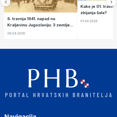
‹
›
Kako je 01. travnj
zbijanja šala?
6. travnja 1941. napad na
01.04.2026
Kraljevinu Jugoslaviju: 3 zemlje
nastale njenim raspadom
06.04.2026
Navigacija