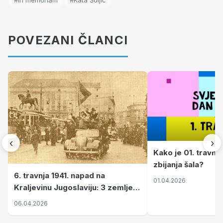
#in memoriam
#Kata Šoljić
POVEZANI ČLANCI
‹
›
Kako je 01. travnj
zbijanja šala?
6. travnja 1941. napad na
01.04.2026
Kraljevinu Jugoslaviju: 3 zemlje
nastale njenim raspadom
06.04.2026