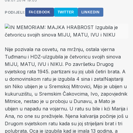
08.07.2014 19:05
PODIJELI:
FACEBOOK
TWITTER
LINKEDIN
Nije pozivala na osvetu, na mržnju, ostala vjerna
Tuđmanu i HDZ-uIzgubila je četvoricu svojih sinova
MIJU, MATU, IVU i NIKU. Po završetku Drugog
svjetskog rata 1945. partizani su joj ubili četiri brata. A
u domovinskom ratu je izgubila 4 sina i zeta!Najstariji
sin Niko ubijen je u Sremskoj Mitrovici, Mijo je ubijen u
kukuruzištu, u Sremskim Čakovcima, Ivo, zapovjednik
Mitnice, nestao je u proboju u Dunavu, a Mato je
ubijen u napadu na vojarnu. U ratu su bile i kći Marija i
Ana, no one su preživjele. Njena kalvarija počinje još u
Drugom svjetskom ratu kada su joj strijeljani brat i tri
polubrata. Oca je izgubila kad je imala 13 godina, a