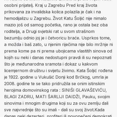
osobni prijatelj. Kraj u Zagrebu Pred kraj života
prikovana za invalidska kolica polazila je čak i na
hemodijalizu u Zagrebu. Život Katu Šoljić nije nimalo
mazio još od samog početka, rano je ostala bez oba
roditelja, a Drugi svjetski rat u svom strašnom
bezumlju odnio joj je i četvoricu braće. Usprkos tome,
a možda i baš zato, u njenim riječima nije bilo mržnje ni
prema kome pa ni prema ubojicama vlastitih sinova od
kojih su neki i danas nedostupni pravdi ili su nepoznati
što je međunarodna sramota i dokaz u kakvom
licemjernom društvu i svijetu živimo. Kata Šoljić rođena
je 1922. godine u Vukušić Donji kod Brčkog, umrla je
2008. godine te se tako pridružila se onim istinskim
herojima domovinskog rata : SINIŠI GLAVAŠEVIĆU,
BLAGI ZADRU, MATI ŠARLIJI DAIDŽI, Pauku, svojim
sinovima i mnogim drugima koji su za ovu zemlju dali
sve najvrednije što su imali - dali su svoj život.Kada
danas neki dezerteri, profiteri ili novopečeni demokrati