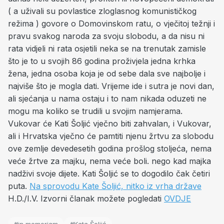
( a uživali su povlastice zloglasnog komunističkog
režima ) govore o Domovinskom ratu, o vječitoj težnji i
pravu svakog naroda za svoju slobodu, a da nisu ni
rata vidjeli ni rata osjetili neka se na trenutak zamisle
što je to u svojih 86 godina proživjela jedna krhka
žena, jedna osoba koja je od sebe dala sve najbolje i
najviše što je mogla dati. Vrijeme ide i sutra je novi dan,
ali sjećanja u nama ostaju i to nam nikada oduzeti ne
mogu ma koliko se trudili u svojim namjerama.
Vukovar će Kati Šoljić vječno biti zahvalan, i Vukovar,
ali i Hrvatska vječno će pamtiti njenu žrtvu za slobodu
ove zemlje devedesetih godina prošlog stoljeća, nema
veće žrtve za majku, nema veće boli. nego kad majka
nadživi svoje dijete. Kati Šoljić se to dogodilo čak četiri
puta.
Na sprovodu Kate Šoljić, nitko iz vrha države
H.D./I.V. Izvorni članak možete pogledati
OVDJE