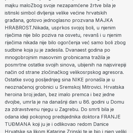
majku maloZbog svoje nezapamćene žrtve bila je
istinski simbol divljenja velike većine hrvatskih
građana, gotovo jednoglasno prozvana MAJKA
HRABROST.Nikada, usprkos svojoj boli, u njenim
riječima nije bilo poziva na osvetu, revanš i u njenim
riječima nikada nije bilo ogorčenja već samo boli zbog
sudbine koja ju je zadesila. Dvanaest godina po
mnogobrojnim masovnim grobnicama tražila je
posmrtne ostatke svojih sinova, ubijenih na najsvirepiji
način od strane zločinačkog velikosrpskog agresora.
Ostatke svog posljednjeg sina NIKE pronašla je u
neoznačenoj grobnici u Sremskoj Mitrovici. Hrvatska
heroina broj jedan, bez imalo premca i bez jedne
dvojbe, umrla je na današnji dan u 86. godini u Domu
za zdravstvenu njegu u Zagrebu. Do smrti bila je
odana ideji pokojnog predsjednika doktora FRANJE
TUĐMANA koji ju je i odlikovao redom Danice
Hrvatske sa likom Katarine Zrinski te je bio i njen veliki