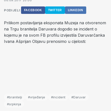
06.09.2017 20:00
PODIJELI:
FACEBOOK
TWITTER
LINKEDIN
Prilikom postavljanja eksponata Muzeja na otvorenom
na Trgu branitelja Daruvara dogodio se incident o
kojemu je na svom FB profilu izvijestila Daruvarčanka
Ivana Ašprijan Objavu prenosimo u cijelosti:
#branitelji
#vrijeđanje
#incident
#Daruvar
#srpkinja