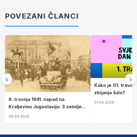
POVEZANI ČLANCI
‹
›
Kako je 01. travnj
zbijanja šala?
6. travnja 1941. napad na
01.04.2026
Kraljevinu Jugoslaviju: 3 zemlje
nastale njenim raspadom
06.04.2026