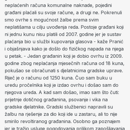
neplaćenih računa komunalne naknade, pojedini
građani plaćali su svoje račune, a drugi ne. Pokrenuli
smo ovrhe s mogućnost žalbe prema svim
neplatišama u cilju uvođenja reda. Postoje građani koji
ni jednu kunu nisu platili od 2007. godine jer je sustav
plaćanja bio u službi kupovanja glasova - kaže Pranić
i objašnjava kako je došlo do fizičkog napada na njega
u petak. - Jedan građanin koji je dobio ovrhu iz 2009.
godine zbog neplaćanja mjesečnih računa od 18 kuna,
pokušao se obračunati s djelatnicima gradske uprave.
Riječ je o računu od 1250 kuna. Čuo sam buku u
uredu pročelnika koji je izdao ovrhu i došao sam do
njegova ureda. A kad sam došao, imao sam što čuti:
prijetnje dotičnog građanina, psovanje i vika na
gradske djelatnike. Gradski službenici napravili su
žalbu na rješenje za dio koji ide u zastaru, ali to nije
smirilo revoltiranog građanina. Osobno ga poznajem
jer je tražio usluge pogodovanja prilikom zapošljavanja