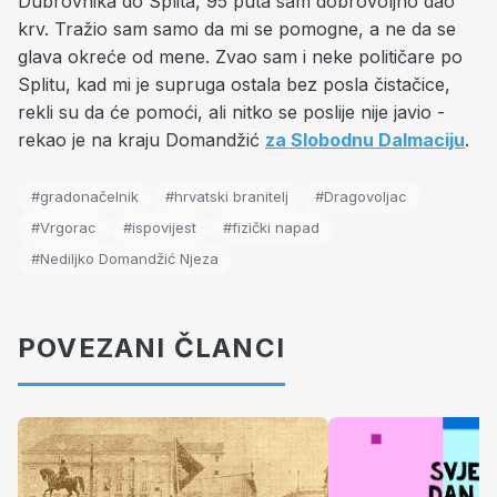
Dubrovnika do Splita, 95 puta sam dobrovoljno dao
krv. Tražio sam samo da mi se pomogne, a ne da se
glava okreće od mene. Zvao sam i neke političare po
Splitu, kad mi je supruga ostala bez posla čistačice,
rekli su da će pomoći, ali nitko se poslije nije javio -
rekao je na kraju Domandžić
za Slobodnu Dalmaciju
.
#gradonačelnik
#hrvatski branitelj
#Dragovoljac
#Vrgorac
#ispovijest
#fizički napad
#Nediljko Domandžić Njeza
POVEZANI ČLANCI