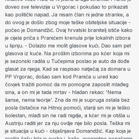
doveo sve televizije u Vrgorac i pokušao to prikazati
kao politički napad. Ja nisam član ni jedne stranke, a
do ovog je došlo zbog moje teške obiteljske situacije -
počeo je Domandžić. Ovaj hrvatski branitelj ističe kako
je cijela priča s Pranićem krenula prije lokalnih izbora
u lipnju. - Dolazio me molit glasove kući. Dao sam pet
glasova iz kuće. Na prošlim izborima po kćer koja mi
je sezonski radila u Tučepima poslao je auto da dođe
glasat za njega. Kad se raspisao natječaj za domara u
PP Vrgorac, došao sam kod Pranića u ured kao
čovjek tražiti pomoć da mi pomogne zaposlit mlađeg
sina, a on mi je tada mrtav - hladan rekao: 'Nema
šanse, nema teorije'. Zna da mi je supruga ostala bez
posla čistačice na Hitnoj pomoći, stariji sin mi je teško
bolestan, mlađi sin ne radi nigdje, a kćer mi je otišla u
Austriju raditi jer za nju ovdje nije bilo posla. Teška mi
je situacija u kući - objašnjava Domandžić. Kap koja je
prelila čašu bila je ovrha i, kaže, arogantno ponašanje