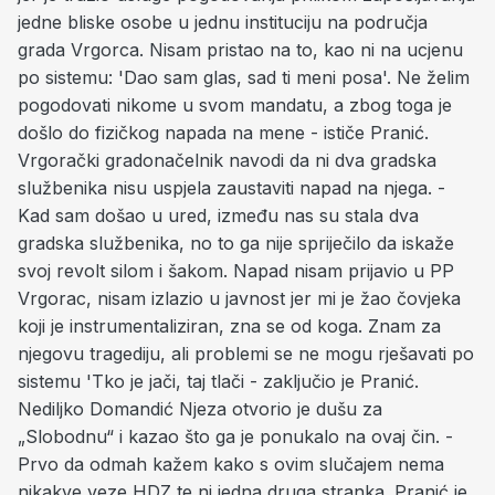
jedne bliske osobe u jednu instituciju na područja
grada Vrgorca. Nisam pristao na to, kao ni na ucjenu
po sistemu: 'Dao sam glas, sad ti meni posa'. Ne želim
pogodovati nikome u svom mandatu, a zbog toga je
došlo do fizičkog napada na mene - ističe Pranić.
Vrgorački gradonačelnik navodi da ni dva gradska
službenika nisu uspjela zaustaviti napad na njega. -
Kad sam došao u ured, između nas su stala dva
gradska službenika, no to ga nije spriječilo da iskaže
svoj revolt silom i šakom. Napad nisam prijavio u PP
Vrgorac, nisam izlazio u javnost jer mi je žao čovjeka
koji je instrumentaliziran, zna se od koga. Znam za
njegovu tragediju, ali problemi se ne mogu rješavati po
sistemu 'Tko je jači, taj tlači - zaključio je Pranić.
Nediljko Domandić Njeza otvorio je dušu za
„Slobodnu“ i kazao što ga je ponukalo na ovaj čin. -
Prvo da odmah kažem kako s ovim slučajem nema
nikakve veze HDZ te ni jedna druga stranka. Pranić je