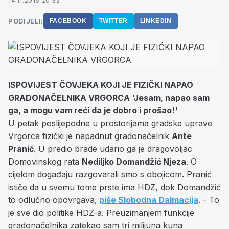
14.11.2016 20:32
PODIJELI:
FACEBOOK
TWITTER
LINKEDIN
ISPOVIJEST ČOVJEKA KOJI JE FIZIČKI NAPAO
GRADONAČELNIKA VRGORCA 'Jesam, napao sam
ga, a mogu vam reći da je dobro i prošao!'
U petak poslijepodne u prostorijama gradske uprave
Vrgorca fizički je napadnut gradonačelnik
Ante
Pranić
. U predio brade udario ga je dragovoljac
Domovinskog rata
Nediljko Domandžić Njeza
. O
cijelom događaju razgovarali smo s obojicom. Pranić
ističe da u svemu tome prste ima HDZ, dok Domandžić
to odlučno opovrgava,
piše Slobodna Dalmacija
. - To
je sve dio politike HDZ-a. Preuzimanjem funkcije
gradonačelnika zatekao sam tri milijuna kuna