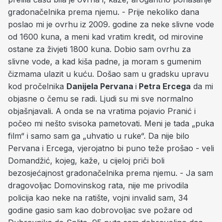
gradonačelnika prema njemu. - Prije nekoliko dana
poslao mi je ovrhu iz 2009. godine za neke slivne vode
od 1600 kuna, a meni kad vratim kredit, od mirovine
ostane za živjeti 1800 kuna. Dobio sam ovrhu za
slivne vode, a kad kiša padne, ja moram s gumenim
čizmama ulazit u kuću. Došao sam u gradsku upravu
kod pročelnika
Danijela Pervana
i
Petra Ercega
da mi
objasne o čemu se radi. Ljudi su mi sve normalno
objašnjavali. A onda se na vratima pojavio Pranić i
počeo mi nešto svisoka pametovati. Meni je tada „puka
film“ i samo sam ga „uhvatio u ruke“. Da nije bilo
Pervana i Ercega, vjerojatno bi puno teže prošao - veli
Domandžić, kojeg, kaže, u cijeloj priči boli
bezosjećajnost gradonačelnika prema njemu. - Ja sam
dragovoljac Domovinskog rata, nije me privodila
policija kao neke na ratište, vojni invalid sam, 34
godine gasio sam kao dobrovoljac sve požare od