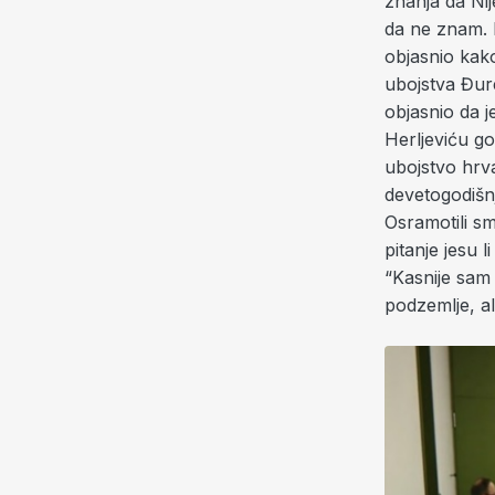
znanja da Ni
da ne znam. D
objasnio kako
ubojstva Đure
objasnio da j
Herljeviću go
ubojstvo hrv
devetogodišnj
Osramotili sm
pitanje jesu 
“Kasnije sam 
podzemlje, ali