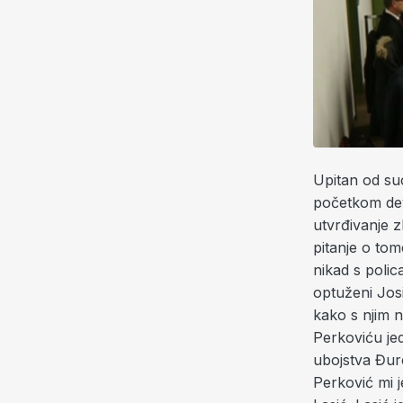
Upitan od su
početkom dev
utvrđivanje z
pitanje o tom
nikad s polic
optuženi Jos
kako s njim 
Perkoviću je
ubojstva Đur
Perković mi j