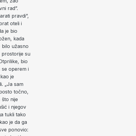
ćem, žao
ni rad”.
rati pravdi”,
at oteli i
a je bio
vožen, kada
e bilo užasno
 prostorije su
tprilike, bio
a se operem i
ekao je
li. „Ja sam
 posto točno,
 što nije
šić i njegov
ga tukli tako
kao je da ga
 sve ponovio: