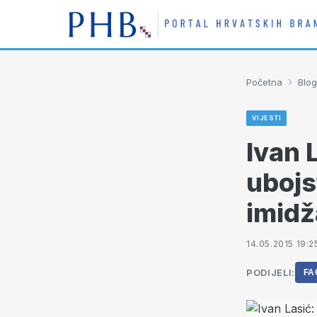
›
Početna
Blog
VIJESTI
Ivan 
ubojs
imidž
14.05.2015 19:2
PODIJELI:
FA