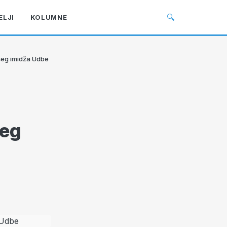
🔍
ELJI
KOLUMNE
ošeg imidža Udbe
šeg