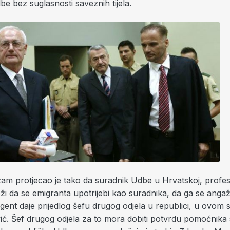
e bez suglasnosti saveznih tijela.
zam protjecao je tako da suradnik Udbe u Hrvatskoj, profes
ži da se emigranta upotrijebi kao suradnika, da ga se angaži
gent daje prijedlog šefu drugog odjela u republici, u ovom s
ić. Šef drugog odjela za to mora dobiti potvrdu pomoćnika 