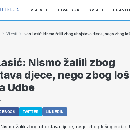
VIJESTI
HRVATSKA
SVIJET
BRANIT
›
›
Vijesti
Ivan Lasić: Nismo žalili zbog ubojstava djece, nego zbog l
Lasić: Nismo žalili zbog
tava djece, nego zbog lo
a Udbe
5
CEBOOK
TWITTER
LINKEDIN