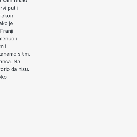
ja sam rekao
vi put i
 nakon
ako je
Franji
omenuo i
m i
stanemo s tim.
olanca. Na
vorio da nisu.
sko