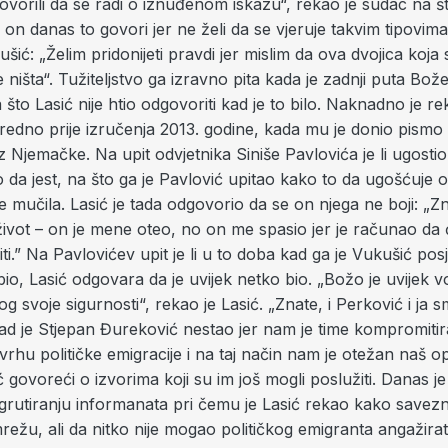
govorili da se radi o iznuđenom iskazu“, rekao je sudac na št
on danas to govori jer ne želi da se vjeruje takvim tipovim
kušić: „Želim pridonijeti pravdi jer mislim da ova dvojica koja
 ništa“. Tužiteljstvo ga izravno pita kada je zadnji puta Bož
 što Lasić nije htio odgovoriti kad je to bilo. Naknadno je r
sredno prije izručenja 2013. godine, kada mu je donio pism
iz Njemačke. Na upit odvjetnika Siniše Pavlovića je li ugosti
o da jest, na što ga je Pavlović upitao kako to da ugošćuje 
 je mučila. Lasić je tada odgovorio da se on njega ne boji: „Zn
život – on je mene oteo, no on me spasio jer je računao da
ti.” Na Pavlovićev upit je li u to doba kad ga je Vukušić pos
bio, Lasić odgovara da je uvijek netko bio. „Božo je uvijek 
 svoje sigurnosti“, rekao je Lasić. „Znate, i Perković i ja sm
ad je Stjepan Đureković nestao jer nam je time kompromitir
u vrhu političke emigracije i na taj način nam je otežan naš op
ć govoreći o izvorima koji su im još mogli poslužiti. Danas je
egrutiranju informanata pri čemu je Lasić rekao kako savez
režu, ali da nitko nije mogao političkog emigranta angažirat