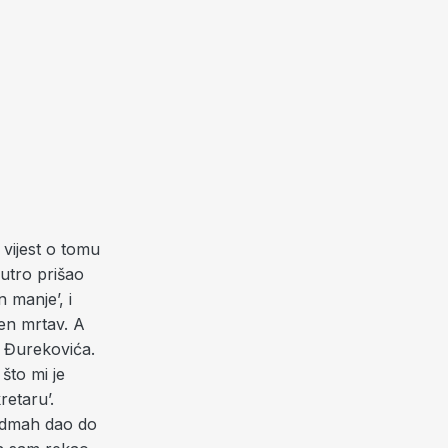
vijest o tomu
utro prišao
n manje’, i
đen mrtav. A
a Đurekovića.
što mi je
etaru’.
 odmah dao do