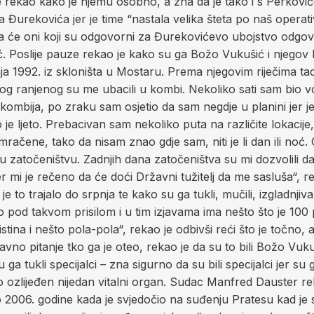
je rekao kako je njemu osobno, a zna da je tako i s Perkovi
 Đurekovića jer je time “nastala velika šteta po naš operativ
 će oni koji su odgovorni za Đurekovićevo ubojstvo odgova
ć. Poslije pauze rekao je kako su ga Božo Vukušić i njegov br
pnja 1992. iz skloništa u Mostaru. Prema njegovim riječima tad
vog ranjenog su me ubacili u kombi. Nekoliko sati sam bio 
 kombija, po zraku sam osjetio da sam negdje u planini jer j
o je ljeto. Prebacivan sam nekoliko puta na različite lokacije,
mračene, tako da nisam znao gdje sam, niti je li dan ili noć. O
 zatočeništvu. Zadnjih dana zatočeništva su mi dozvolili d
 mi je rečeno da će doći Državni tužitelj da me sasluša“, r
e to trajalo do srpnja te kako su ga tukli, mučili, izgladnjiva
o pod takvom prisilom i u tim izjavama ima nešto što je 100
tina i nešto pola-pola“, rekao je odbivši reći što je točno, a
avno pitanje tko ga je oteo, rekao je da su to bili Božo Vuku
 ga tukli specijalci – zna sigurno da su bili specijalci jer su 
o ozlijeđen nijedan vitalni organ. Sudac Manfred Dauster re
o 2006. godine kada je svjedočio na suđenju Pratesu kad je