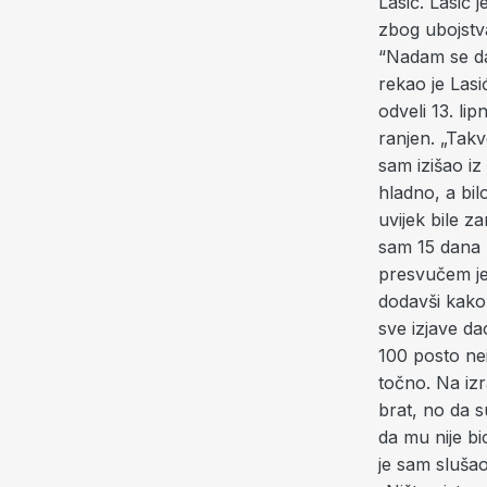
Lasić. Lasić 
zbog ubojstva
“Nadam se da
rekao je Lasi
odveli 13. li
ranjen. „Tak
sam izišao iz
hladno, a bil
uvijek bile za
sam 15 dana u
presvučem jer
dodavši kako j
sve izjave da
100 posto neis
točno. Na izr
brat, no da su
da mu nije bi
je sam sluša