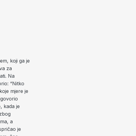
m, koji ga je
va za
ati. Na
rio: “Nitko
koje mjere je
dgovorio
, kada je
 zbog
ema, a
spričao je