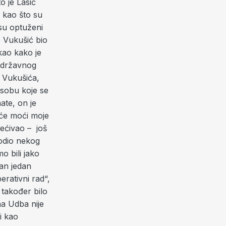
o je Lasić
a kao što su
 su optuženi
e Vukušić bio
ekao kako je
o državnog
o Vukušića,
osobu koje se
ate, on je
 će moći moje
jećivao – još
vodio nekog
o bili jako
an jedan
erativni rad“,
 također bilo
na Udba nije
i kao