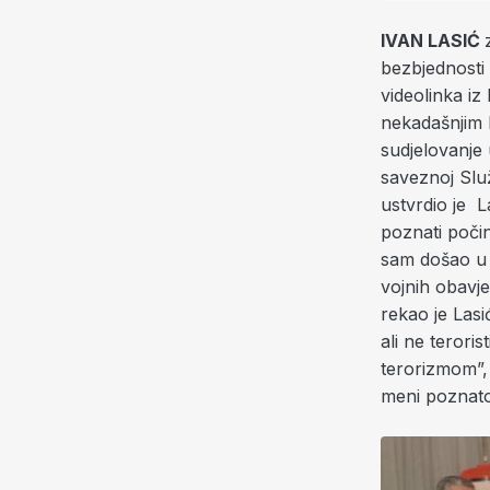
IVAN LASIĆ
bezbjednosti 
videolinka i
nekadašnjim
sudjelovanje 
saveznoj Služ
ustvrdio je L
poznati počin
sam došao u B
vojnih obavje
rekao je Lasi
ali ne terori
terorizmom”, 
meni poznato”