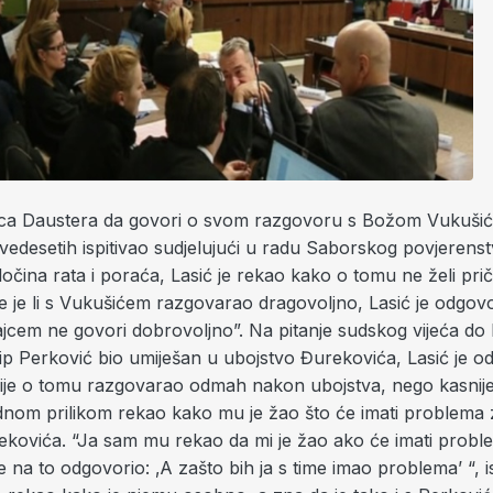
ca Daustera da govori o svom razgovoru s Božom Vukušiće
edesetih ispitivao sudjelujući u radu Saborskog povjerenst
ločina rata i poraća, Lasić je rekao kako o tomu ne želi prič
e je li s Vukušićem razgovarao dragovoljno, Lasić je odgovo
ajcem ne govori dobrovoljno”. Na pitanje sudskog vijeća do 
ip Perković bio umiješan u ubojstvo Đurekovića, Lasić je o
nije o tomu razgovarao odmah nakon ubojstva, nego kasnije
dnom prilikom rekao kako mu je žao što će imati problema
ekovića. “Ja sam mu rekao da mi je žao ako će imati probl
e na to odgovorio: ‚A zašto bih ja s time imao problema’ “, i