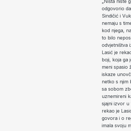
„Ništa niste 
odgovorio da 
Sindičić i Vu
nemaju s time
kod njega, na
to bilo nepo
odvjetništva 
Lasić je reka
boji, koja ga
meni spasio 
iskaze unovči
netko s njim 
sa sobom zbog
uznemireni k
sjajni izvor 
rekao je Lasi
govora i o r
imala svoju m