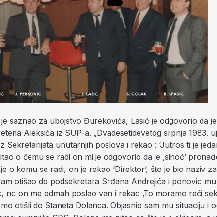
je saznao za ubojstvo Đurekovića, Lasić je odgovorio da je 
etena Aleksića iz SUP-a. „Dvadesetidevetog srpnja 1983. uj
iz Sekretarijata unutarnjih poslova i rekao : ‘Jutros ti je jeda
itao o čemu se radi on mi je odgovorio da je ‚sinoć’ prona
je o komu se radi, on je rekao ‘Direktor’, što je bio naziv z
am otišao do podsekretara Srđana Andrejića i ponovio mu 
ć, no on me odmah poslao van i rekao ‚To moramo reći sekr
mo otišli do Staneta Dolanca. Objasnio sam mu situaciju i