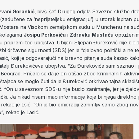
zvani
Gorankić,
bivši šef Drugog odjela Savezne službe dr
(zadužene za ‘neprijateljsku emigraciju’) u utorak ispitan p
z Mostara na Visokom zemaljskom sudu u Münchenu na suđ
 kolegama
Josipu Perkoviću
i
Zdravku Mustaču
optuženim
u pripremi tog ubojstva. Ubijeni Stjepan Đureković nije bio z
bi državne sigurnosti (SDS) jer je “djelovao politički a ne ter
asić, koji je odgovarajući na izravno pitanje suda kazao ka
itelji Đurekovićeva ubojstva.
“Za Đurekovića sam saznao i p
eograd. Pričalo se da je on otišao zbog kriminalnih aktivnos
štajaca se moglo čuti da je Đureković otkrivao tajna skladišt
ć. “On u saveznom SDS-u nije budio zanimanje, jer je djelova
stički. Ja nikad nisam imao informacije koje bi njega direktno
rekao je Lsić. “On je bio emigraciji zanimljiv samo zbog nov
, rekao je Lasić.