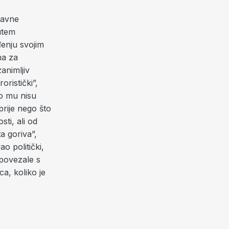
žavne
utem
enju svojim
a za
animljiv
oristički”,
ko mu nisu
rije nego što
ti, ali od
a goriva”,
o politički,
 povezale s
ca, koliko je