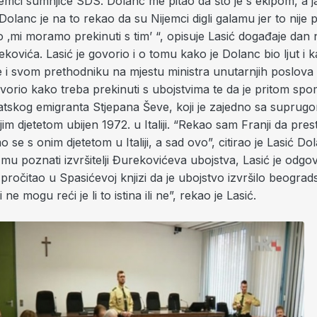
jemci sumnjiče SDS. Dolanc me pitao da što je s ekipom, a 
olanc je na to rekao da su Nijemci digli galamu jer to nije pr
 ‚mi moramo prekinuti s tim’ “, opisuje Lasić događaje dan
kovića. Lasić je govorio i o tomu kako je Dolanc bio ljut i k
e i svom prethodniku na mjestu ministra unutarnjih poslova 
vorio kako treba prekinuti s ubojstvima te da je pritom sp
atskog emigranta Stjepana Ševe, koji je zajedno sa suprugo
im djetetom ubijen 1972. u Italiji. “Rekao sam Franji da pre
o se s onim djetetom u Italiji, a sad ovo”, citirao je Lasić D
li mu poznati izvršitelji Đurekovićeva ubojstva, Lasić je odgo
pročitao u Spasićevoj knjizi da je ubojstvo izvršilo beograd
 ne mogu reći je li to istina ili ne”, rekao je Lasić.