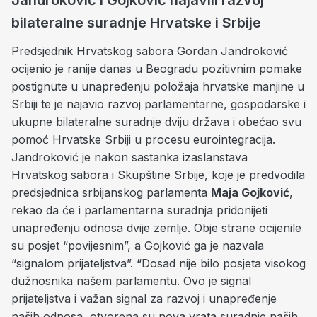
Jandroković i Gojković najavili razvoj
bilateralne suradnje Hrvatske i Srbije
Predsjednik Hrvatskog sabora Gordan Jandroković
ocijenio je ranije danas u Beogradu pozitivnim pomake
postignute u unapređenju položaja hrvatske manjine u
Srbiji te je najavio razvoj parlamentarne, gospodarske i
ukupne bilateralne suradnje dviju država i obećao svu
pomoć Hrvatske Srbiji u procesu eurointegracija.
Jandroković je nakon sastanka izaslanstava
Hrvatskog sabora i Skupštine Srbije, koje je predvodila
predsjednica srbijanskog parlamenta
Maja Gojković
,
rekao da će i parlamentarna suradnja pridonijeti
unapređenju odnosa dvije zemlje. Obje strane ocijenile
su posjet “povijesnim”, a Gojković ga je nazvala
“signalom prijateljstva”. “Dosad nije bilo posjeta visokog
dužnosnika našem parlamentu. Ovo je signal
prijateljstva i važan signal za razvoj i unapređenje
naših odnosa, otvorena su nova vrata suradnje naših