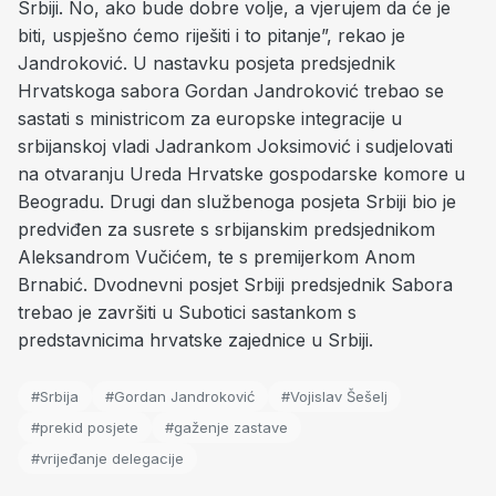
Srbiji. No, ako bude dobre volje, a vjerujem da će je
biti, uspješno ćemo riješiti i to pitanje”, rekao je
Jandroković. U nastavku posjeta predsjednik
Hrvatskoga sabora Gordan Jandroković trebao se
sastati s ministricom za europske integracije u
srbijanskoj vladi Jadrankom Joksimović i sudjelovati
na otvaranju Ureda Hrvatske gospodarske komore u
Beogradu. Drugi dan službenoga posjeta Srbiji bio je
predviđen za susrete s srbijanskim predsjednikom
Aleksandrom Vučićem, te s premijerkom Anom
Brnabić. Dvodnevni posjet Srbiji predsjednik Sabora
trebao je završiti u Subotici sastankom s
predstavnicima hrvatske zajednice u Srbiji.
#Srbija
#Gordan Jandroković
#Vojislav Šešelj
#prekid posjete
#gaženje zastave
#vrijeđanje delegacije