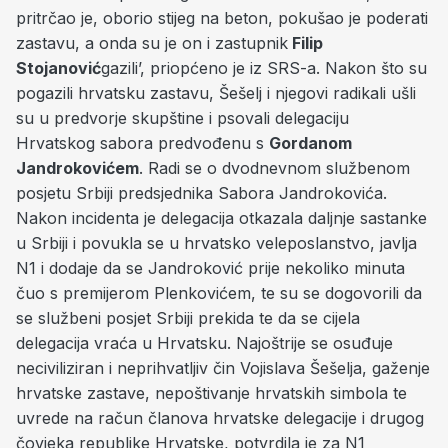
pritrčao je, oborio stijeg na beton, pokušao je poderati
zastavu, a onda su je on i zastupnik
Filip
Stojanović
gazili’, priopćeno je iz SRS-a. Nakon što su
pogazili hrvatsku zastavu, Šešelj i njegovi radikali ušli
su u predvorje skupštine i psovali delegaciju
Hrvatskog sabora predvođenu s
Gordanom
Jandrokovićem
. Radi se o dvodnevnom službenom
posjetu Srbiji predsjednika Sabora Jandrokovića.
Nakon incidenta je delegacija otkazala daljnje sastanke
u Srbiji i povukla se u hrvatsko veleposlanstvo, javlja
N1 i dodaje da se Jandroković prije nekoliko minuta
čuo s premijerom Plenkovićem, te su se dogovorili da
se službeni posjet Srbiji prekida te da se cijela
delegacija vraća u Hrvatsku. Najoštrije se osuđuje
neciviliziran i neprihvatljiv čin Vojislava Šešelja, gaženje
hrvatske zastave, nepoštivanje hrvatskih simbola te
uvrede na račun članova hrvatske delegacije i drugog
čovjeka republike Hrvatske, potvrdila je za N1