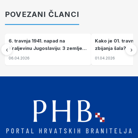
POVEZANI ČLANCI
6. travnja 1941. napad na
Kako je 01. travnj
Kraljevinu Jugoslaviju: 3 zemlje
zbijanja šala?
‹
›
nastale njenim raspadom
06.04.2026
01.04.2026