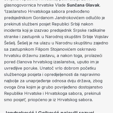
glasnogovornica hrvatske Vlade
Sunčana Glavak
.
‘Izaslanstvo Hrvatskoga sabora predvođeno
predsjednikom Gordanom Jandrokovićem odlučilo je
prekinuti službeni posjet Republici Srbiji nakon
incidenta koji je izazvao predsjednik Srpske radikalne
stranke i zastupnik u Narodnoj skupštini Srbije Vojislav
Šešelj. Šešelj je na ulazu u Narodnu skupštinu zajedno
sa zastupnikom Filipom Stojanovićem oskrnavio
hrvatsku državnu zastavu, a nakon toga, prolazeći
pored članova hrvatskog izaslanstva, uputio im je
uvredljive poruke. Unatoč vrlo dobrom početku
službenoga posjeta i opredijeljenosti da napravimo
najbolje za unaprjeđenje odnosa dviju država, zbog
ovoga čina kojim je grubo povrijeđeno dostojanstvo
Republike Hrvatske i Hrvatskoga sabora, prekinuli
smo posjet’, priopćeno je iz Hrvatskog sabora.