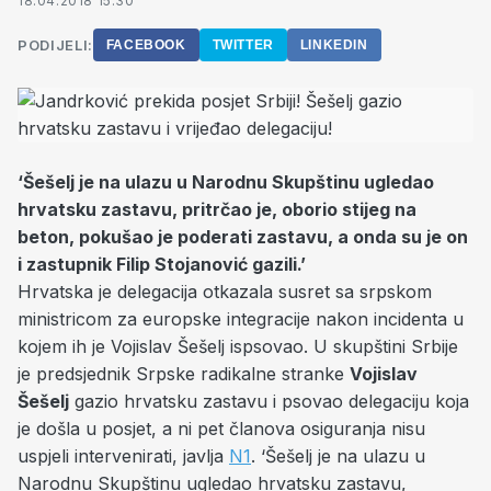
18.04.2018 15:30
PODIJELI:
FACEBOOK
TWITTER
LINKEDIN
‘Šešelj je na ulazu u Narodnu Skupštinu ugledao
hrvatsku zastavu, pritrčao je, oborio stijeg na
beton, pokušao je poderati zastavu, a onda su je on
i zastupnik Filip Stojanović gazili.’
Hrvatska je delegacija otkazala susret sa srpskom
ministricom za europske integracije nakon incidenta u
kojem ih je Vojislav Šešelj ispsovao. U skupštini Srbije
je predsjednik Srpske radikalne stranke
Vojislav
Šešelj
gazio hrvatsku zastavu i psovao delegaciju koja
je došla u posjet, a ni pet članova osiguranja nisu
uspjeli intervenirati, javlja
N1
. ‘Šešelj je na ulazu u
Narodnu Skupštinu ugledao hrvatsku zastavu,