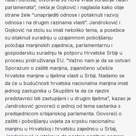
parlamenata”, rekla je Gojković i naglasila kako obje
strane žele “unaprijediti odnose i potaknuti razvoj
odnosa i na drugim razinama vlasti”. Jandroković i
Gojković na stolu su imali nekoliko tema, a posebice
su istaknuli suradnju u uzajamnom poboljšanju
položaja manjinskih zajednica, parlamentarnu i
gospodarsku suradnju te potporu Hrvatske Srbiji u
procesu pridruživanja EU. “Važno nam je da se ostvari
Sporazum o zaštiti manjina, zajamčeno učešće
hrvatske manjine u tijelima vlasti u Srbiji. Nadamo se
da će u budućnosti hrvatska nacionalna manjina imati
jednog zastupnika u Skupštini te da će njezini
predstavnici biti zastupljeni i u drugim tijelima”, kazao je
Jandroković govoreći o jednoj od tema sastanka s
predsjednicom srbijanskog parlamenta. Govoreći o
zaštiti i poboljšanju uvjeta za srpsku nacionalnu
manjinu u Hrvatskoj i hrvatsku zajednicu u Srbiji,