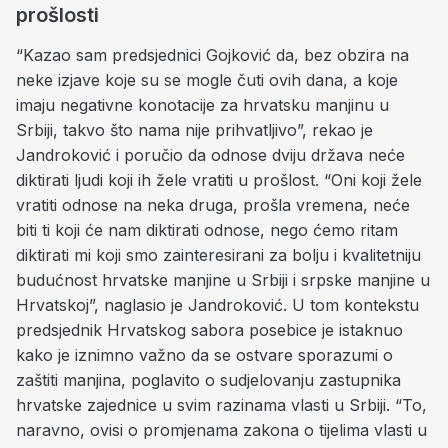
prošlosti
“Kazao sam predsjednici Gojković da, bez obzira na
neke izjave koje su se mogle čuti ovih dana, a koje
imaju negativne konotacije za hrvatsku manjinu u
Srbiji, takvo što nama nije prihvatljivo”, rekao je
Jandroković i poručio da odnose dviju država neće
diktirati ljudi koji ih žele vratiti u prošlost. “Oni koji žele
vratiti odnose na neka druga, prošla vremena, neće
biti ti koji će nam diktirati odnose, nego ćemo ritam
diktirati mi koji smo zainteresirani za bolju i kvalitetniju
budućnost hrvatske manjine u Srbiji i srpske manjine u
Hrvatskoj”, naglasio je Jandroković. U tom kontekstu
predsjednik Hrvatskog sabora posebice je istaknuo
kako je iznimno važno da se ostvare sporazumi o
zaštiti manjina, poglavito o sudjelovanju zastupnika
hrvatske zajednice u svim razinama vlasti u Srbiji. “To,
naravno, ovisi o promjenama zakona o tijelima vlasti u