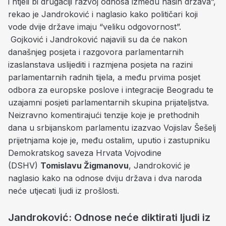
i htjeli bi drugačiji razvoj odnosa između naših država”,
rekao je Jandroković i naglasio kako političari koji
vode dvije države imaju “veliku odgovornost”.
Gojković i Jandroković najavili su da će nakon
današnjeg posjeta i razgovora parlamentarnih
izaslanstava uslijediti i razmjena posjeta na razini
parlamentarnih radnih tijela, a među prvima posjet
odbora za europske poslove i integracije Beogradu te
uzajamni posjeti parlamentarnih skupina prijateljstva.
Neizravno komentirajući tenzije koje je prethodnih
dana u srbijanskom parlamentu izazvao Vojislav Šešelj
prijetnjama koje je, među ostalim, uputio i zastupniku
Demokratskog saveza Hrvata Vojvodine
(DSHV)
Tomislavu Žigmanovu
, Jandroković je
naglasio kako na odnose dviju država i dva naroda
neće utjecati ljudi iz prošlosti.
Jandroković: Odnose neće diktirati ljudi iz