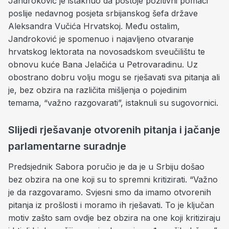
Jandroković je istaknuo da postoje pozitivni pomaci
poslije nedavnog posjeta srbijanskog šefa države
Aleksandra Vučića Hrvatskoj. Među ostalim,
Jandroković je spomenuo i najavljeno otvaranje
hrvatskog lektorata na novosadskom sveučilištu te
obnovu kuće Bana Jelačića u Petrovaradinu. Uz
obostrano dobru volju mogu se rješavati sva pitanja ali
je, bez obzira na različita mišljenja o pojedinim
temama, “važno razgovarati”, istaknuli su sugovornici.
Slijedi rješavanje otvorenih pitanja i jačanje
parlamentarne suradnje
Predsjednik Sabora poručio je da je u Srbiju došao
bez obzira na one koji su to spremni kritizirati. “Važno
je da razgovaramo. Svjesni smo da imamo otvorenih
pitanja iz prošlosti i moramo ih rješavati. To je ključan
motiv zašto sam ovdje bez obzira na one koji kritiziraju