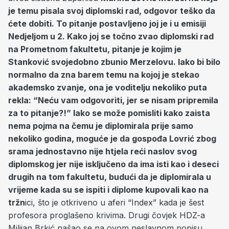
je temu pisala svoj diplomski rad, odgovor teško da
ćete dobiti. To pitanje postavljeno joj je i u emisiji
Nedjeljom u 2. Kako joj se točno zvao diplomski rad
na Prometnom fakultetu, pitanje je kojim je
Stanković svojedobno zbunio Merzelovu. Iako bi bilo
normalno da zna barem temu na kojoj je stekao
akademsko zvanje, ona je voditelju nekoliko puta
rekla: “Neću vam odgovoriti, jer se nisam pripremila
za to pitanje?!” Iako se može pomisliti kako zaista
nema pojma na čemu je diplomirala prije samo
nekoliko godina, moguće je da gospođa Lovrić zbog
srama jednostavno nije htjela reći naslov svog
diplomskog jer nije isključeno da ima isti kao i deseci
drugih na tom fakultetu, budući da je diplomirala u
vrijeme kada su se ispiti i diplome kupovali kao na
tržn
ici, što je otkriveno u aferi “Index” kada je šest
profesora proglašeno krivima. Drugi čovjek HDZ-a
Milijan Brkić našao se na ovom neslavnom popisu