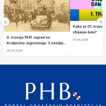
‹
›
Kako je 01. travnj
zbijanja šala?
6. travnja 1941. napad na
01.04.2026
Kraljevinu Jugoslaviju: 3 zemlje
nastale njenim raspadom
06.04.2026