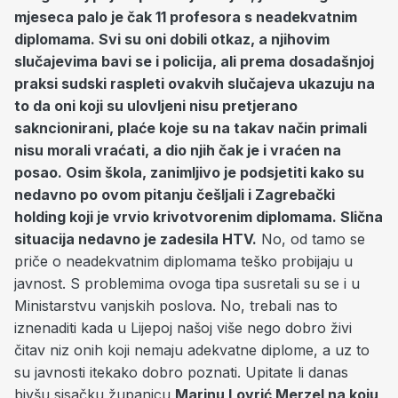
mjeseca palo je čak 11 profesora s neadekvatnim
diplomama. Svi su oni dobili otkaz, a njihovim
slučajevima bavi se i policija, ali prema dosadašnjoj
praksi sudski raspleti ovakvih slučajeva ukazuju na
to da oni koji su ulovljeni nisu pretjerano
sakncionirani, plaće koje su na takav način primali
nisu morali vraćati, a dio njih čak je i vraćen na
posao. Osim škola, zanimljivo je podsjetiti kako su
nedavno po ovom pitanju češljali i Zagrebački
holding koji je vrvio krivotvorenim diplomama. Slična
situacija nedavno je zadesila HTV.
No, od tamo se
priče o neadekvatnim diplomama teško probijaju u
javnost. S problemima ovoga tipa susretali su se i u
Ministarstvu vanjskih poslova. No, trebali nas to
iznenaditi kada u Lijepoj našoj više nego dobro živi
čitav niz onih koji nemaju adekvatne diplome, a uz to
su javnosti itekako dobro poznati. Upitate li danas
bivšu sisačku županicu
Marinu Lovrić Merzel na koju