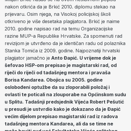
nakon otkrića da je Brkić 2010. diplomu stekao na
prijevaru. Osim njega, na Visokoj policijskoj školi
otkriveno je više desetaka plagijatora. Brkić je naime
2010. godine napisao rad na temu Organizacijske
razine MUP-a Republike Hrvatske. Za spomenuti rad
revizijom je utvrđeno da je identičan radu od polaznika
Stanka Tomića iz 2009. godine. Najpoznatiji hrvatski
plagijator jamačno je
Anto Đapić. U vrijeme dok je
šefovao HSP-om prepisao je magistarski rad, od
riječi do riječi od tadašnjeg mentora i pravaša
Borisa Kandarea. Obojica su 2005. godine
oslobođeni optužbe da su zloporabili položaj i
ovlasti te poticali na zlouporabe na Općinskom sudu
u Splitu. Tadašnji predsjednik Vijeća Robert Pešutić
u presudi je ustvrdio kako je dokazano da je Đapić
većim dijelom prepisao magistarski rad iz radova
tadašnjeg mentora Kandarea, ali da se time ne