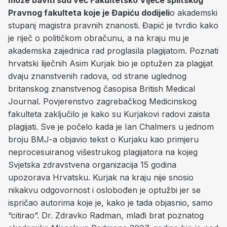
može baviti sud već Fakultetsko Vijeće splitskog
Pravnog fakulteta koje je Đapiću dodijeli
o akademski
stupanj magistra pravnih znanosti. Đapić je tvrdio kako
je riječ o političkom obračunu, a na kraju mu je
akademska zajednica rad proglasila plagijatom. Poznati
hrvatski liječnih Asim Kurjak bio je optužen za plagijat
dvaju znanstvenih radova, od strane uglednog
britanskog znanstvenog časopisa British Medical
Journal. Povjerenstvo zagrebačkog Medicinskog
fakulteta zaključilo je kako su Kurjakovi radovi zaista
plagijati. Sve je počelo kada je Ian Chalmers u jednom
broju BMJ-a objavio tekst o Kurjaku kao primjeru
neprocesuiranog višestrukog plagijatora na kojeg
Svjetska zdravstvena organizacija 15 godina
upozorava Hrvatsku. Kurjak na kraju nije snosio
nikakvu odgovornost i oslobođen je optužbi jer se
ispričao autorima koje je, kako je tada objasnio, samo
“citirao”. Dr. Zdravko Radman, mlađi brat poznatog