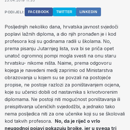
25.04.2019 11:35
PODIJELI:
FACEBOOK
TWITTER
LINKEDIN
Posljednjih nekoliko dana, hrvatska javnost svjedoči
poplavi lažnih diploma, a dio njih pronađen je i kod
profesora koji su godinama radili u školama. No,
prema pisanju Jutarnjeg lista, sva bi se priča opet
unatoč ogromnoj pompi mogla svesti na onu staru
hrvatsku- nikome ništa. Naime, prema odgovoru
kojega je navedeni medij zaprimio od Ministarstva
obrazovanja u kojem su se povzali na postojeće
propise, ne postoje razlozi za poništavanjem ocjena,
koje su učenici dobili od nastavnika s krivotvorenim
diplomama. Ne postoji niti mogućnost poništavanja ili
preispitivanja učeničkih svjedodžbi, a jednako tako
nema posljedica niti za one učenike koji su se školovali
kod takvih profesora.
No, da je riječ o vrlo
neugodnoj pojavi pokazuju brojke, jer u svega tri