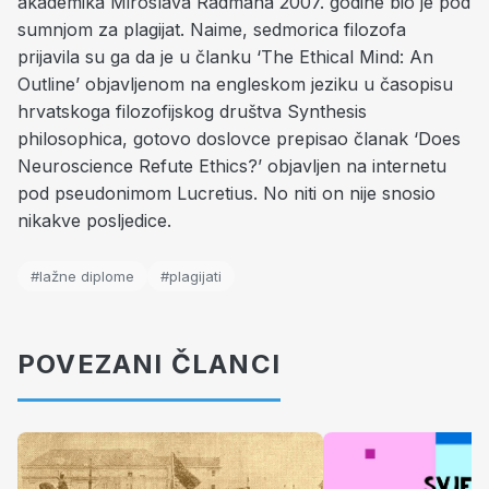
akademika Miroslava Radmana 2007. godine bio je pod
sumnjom za plagijat. Naime, sedmorica filozofa
prijavila su ga da je u članku ‘The Ethical Mind: An
Outline’ objavljenom na engleskom jeziku u časopisu
hrvatskoga filozofijskog društva Synthesis
philosophica, gotovo doslovce prepisao članak ‘Does
Neuroscience Refute Ethics?’ objavljen na internetu
pod pseudonimom Lucretius. No niti on nije snosio
nikakve posljedice.
#lažne diplome
#plagijati
POVEZANI ČLANCI