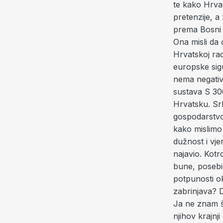
te kako Hrva
pretenzije, a
prema Bosni i
Ona misli da 
Hrvatskoj ra
europske sig
nema negativ
sustava S 30
Hrvatsku. Srb
gospodarstvo
kako mislimo 
dužnost i vje
najavio. Kot
bune, posebi
potpunosti ok
zabrinjava? 
Ja ne znam št
njihov krajnj