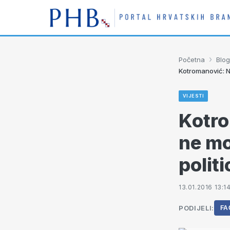
›
Početna
Blog
Kotromanović: Nik
VIJESTI
Kotro
ne mo
politi
13.01.2016 13:1
PODIJELI:
FA