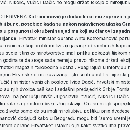
ZOTKRIVENA
Kotromanović je dodao kako mu zapravo nij
biji bune, posebice kada su nakon najavljenog ulaska Cr
u potpunosti okruženi susjedima koji su članovi zapad
lijanse.
Hrvatski ministar obrane Ante Kotromanović poruč
užosnicima koji problematiziraju jačanje obrambenih kapaci
u svoje istinsko mirotvorstvo imali priliku pokazati tijekom 
 godina te da stoga sada nemaju pravo nikome držati lekcije
ernetski magazin “Slobodna Bosna”. Reagirajući u intervjuu 
čun Hrvatske o naoružavanju, što su ih uputili srbijanski 
čić i ministar vanjskih poslova Ivica Dačić, hrvatski minist
o su njih dvojica baš kao i sadašnji predsjednik Srbije Tomis
ratova” na području bivše Jugoslavije. “Vučić, Nikolić i Dačić 
iri rata na prostoru bivše Jugoslavije. Oni su mogli spriječit
ća života samo da su imali miroljubivu politiku prije dvadese
anović dodajući kako u Beogradu mogu biti “samo sretni je
nistrom obrane Hrvatske”. Istaknuo je kako svatko ima pra