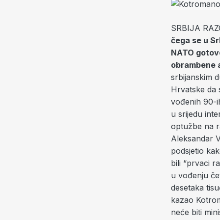
SRBIJA RA
čega se u Sr
NATO gotovo 
obrambene a
srbijanskim d
Hrvatske da s
vođenih 90-ih
u srijedu int
optužbe na ra
Aleksandar Vu
podsjetio kak
bili “prvaci 
u vođenju čet
desetaka tisu
kazao Kotrom
neće biti mi