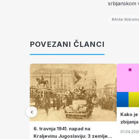
srbijanskom 
#Ante Kotrom
POVEZANI ČLANCI
‹
Kako je
zbijanja
6. travnja 1941. napad na
01.04.202
Kraljevinu Jugoslaviju: 3 zemlje