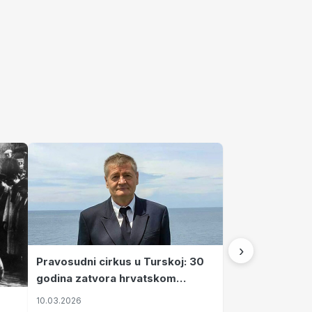
›
Pravosudni cirkus u Turskoj: 30
godina zatvora hrvatskom
kapetanu kojeg su sami pustili
10.03.2026