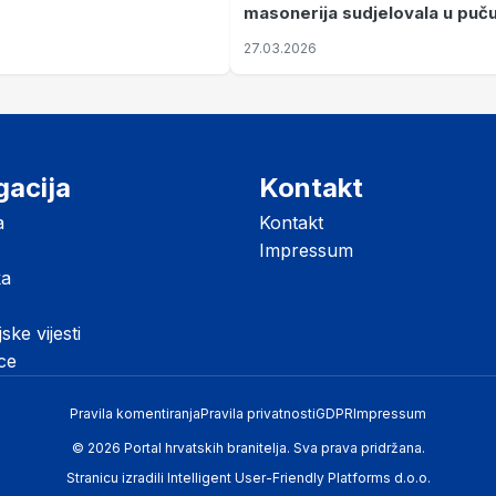
masonerija sudjelovala u puč
koji je Jugoslaviju odveo u kr
27.03.2026
II. svjetski rat
gacija
Kontakt
a
Kontakt
Impressum
ka
jske vijesti
ice
Pravila komentiranja
Pravila privatnosti
GDPR
Impressum
© 2026 Portal hrvatskih branitelja. Sva prava pridržana.
Stranicu izradili
Intelligent User-Friendly Platforms d.o.o.