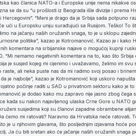
tska kao članica NATO-a i Europske unije nema nikakve o
 zna se da su “u prošlosti iz Beograda išle divizije i prema Hr
 Hercegovini”. “Meni je drago da je Srbija sada potpuno ra
će ući u Europsku uniju surađujući sa Rusijom. Teško! To š
dimo na jačanju naših oružanih snaga, to je u sklopu zajedn
urnosne politike”, kazao je Kotromanović. Kazao je i kako 
nih komentara na srbijanske najave o mogućoj kupnji rusk
0. “Mi nemamo negativnih komentara na to, kao što Srbija
ija je susjed kojeg mi cijenimo i uvažavamo, želimo im svu 
 raste, ali neka puste nas da mi radimo svoj posao i brinem
da je najbolje”, kazao je Kotromanović koji uskoro napušta
rojatno počinje raditi u SAD u privatnom sektoru kako je to
romanović je dodao kako mu zapravo nije jasno zbog čega se
ce kada su nakon najavljenog ulaska Crne Gore u NATO g
ruženi susjedima koji su članovi zapadne obrambene alijans
Da ćemo mi ratovati? Naravno da Hrvatska neće ratovati. To
o je u njihovim glavama, što posljednjim izjavama hoće posti
i cilj. Ja ću biti sretan ako će jačanje naših oružanih snaga 