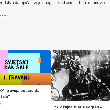
vodstvu da ojača svoje snage“, zaključio je Kotromanović.
anović
 01. travnja postao dan
 šala?
6
27. ožujka 1941. Beograd –