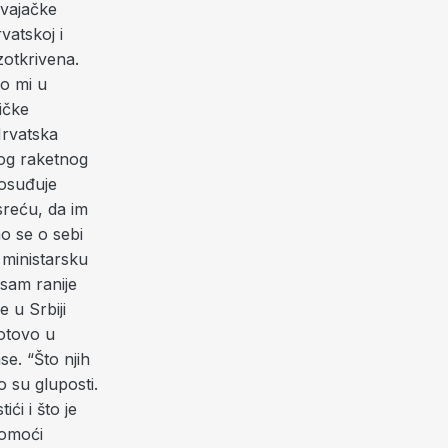
svajačke
vatskoj i
zotkrivena.
to mi u
ičke
Hrvatska
og raketnog
 osuđuje
sreću, da im
o se o sebi
 ministarsku
 sam ranije
 u Srbiji
otovo u
e. “Što njih
 su gluposti.
ći i što je
pomoći