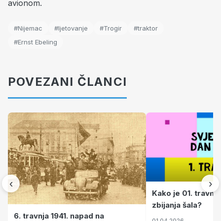
avionom.
#Nijemac
#ljetovanje
#Trogir
#traktor
#Ernst Ebeling
POVEZANI ČLANCI
‹
›
Kako je 01. travnj
zbijanja šala?
6. travnja 1941. napad na
01.04.2026