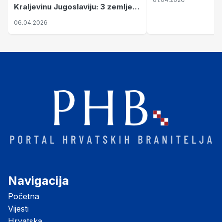
Kraljevinu Jugoslaviju: 3 zemlje
nastale njenim raspadom
06.04.2026
Navigacija
Početna
Vijesti
Hrvatska