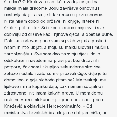
što dao? Odškolovao sam kćer zadnja je godina,
mlađa hvala dragome Bogu završava osnovnu i
nastavlja dalje, a sin je tek krenuo u prvi osnovne.
Ništa nisam dobio od države, ni knjige, ni teke ni
školski pribor dok Srbi kao manjina imaju sve i sve
dobivaju od države kao i njihova djeca, a opet se bune.
Dok sam ratovao puno sam srpskih vojnika pustio i
nisam ih htio ubijati, a moju su majku silovali i mučili u
zarobljeništvu. Sve sam dao za svoju djecu da ih
odškolujem i izvedem na pravi put bez državnih
potpora, čak sam i skupljao sekundarne sirovine
željezo i ostalo i zato su me prozvali Cigo. Gdje je tu
domovina, a gdje sloboda pitam se? Maltretiraju me
lijekove mi na kapajku daju, čak nemam socijalno i
zdrastveno niti imam kakvih prava. U mom domu
ništa ne vrijedi niti kunu – potpuno bez nade priča
Knežević a objavljuje Hercegovina.info. – Od
ministarstva hrvatskih branitelja ne dobijam ništa, ne