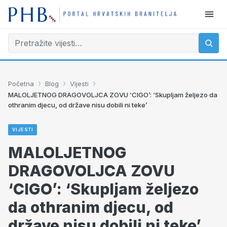
›
›
›
Početna
Blog
Vijesti
MALOLJETNOG DRAGOVOLJCA ZOVU ‘CIGO’: ‘Skupljam željezo da
othranim djecu, od države nisu dobili ni teke’
VIJESTI
MALOLJETNOG
DRAGOVOLJCA ZOVU
‘CIGO’: ‘Skupljam željezo
da othranim djecu, od
države nisu dobili ni teke’