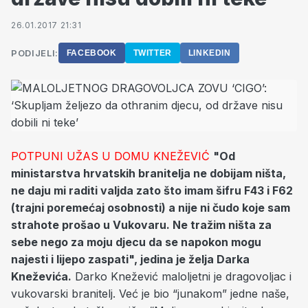
26.01.2017 21:31
PODIJELI:
FACEBOOK
TWITTER
LINKEDIN
POTPUNI UŽAS U DOMU KNEŽEVIĆ
"Od
ministarstva hrvatskih branitelja ne dobijam ništa,
ne daju mi raditi valjda zato što imam šifru F43 i F62
(trajni poremećaj osobnosti) a nije ni čudo koje sam
strahote prošao u Vukovaru. Ne tražim ništa za
sebe nego za moju djecu da se napokon mogu
najesti i lijepo zaspati", jedina je želja Darka
Kneževića.
Darko Knežević maloljetni je dragovoljac i
vukovarski branitelj. Već je bio “junakom” jedne naše,