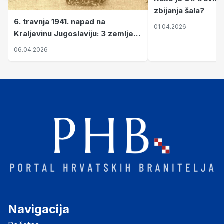
zbijanja šala?
6. travnja 1941. napad na
01.04.2026
Kraljevinu Jugoslaviju: 3 zemlje
nastale njenim raspadom
06.04.2026
Navigacija