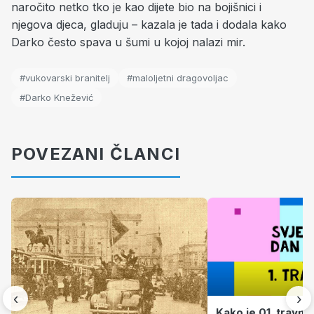
naročito netko tko je kao dijete bio na bojišnici i
njegova djeca, gladuju – kazala je tada i dodala kako
Darko često spava u šumi u kojoj nalazi mir.
#vukovarski branitelj
#maloljetni dragovoljac
#Darko Knežević
POVEZANI ČLANCI
‹
›
Kako je 01. travnj