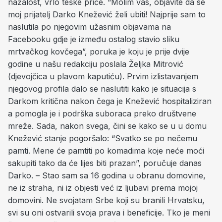
nažalost, vrlo teške priče. “Molim vas, objavite da se
moj prijatelj Darko Knežević želi ubiti! Najprije sam to
naslutila po njegovim užasnim objavama na
Facebooku gdje je između ostalog stavio sliku
mrtvačkog kovčega”, poruka je koju je prije dvije
godine u našu redakciju poslala Željka Mitrović
(djevojčica u plavom kaputiću). Prvim izlistavanjem
njegovog profila dalo se naslutiti kako je situacija s
Darkom kritična nakon čega je Knežević hospitaliziran
a pomogla je i podrška suboraca preko društvene
mreže. Sada, nakon svega, čini se kako se u u domu
Knežević stanje pogoršalo: “Svatko se po nečemu
pamti. Mene će pamtiti po komadima koje neće moći
sakupiti tako da će lijes biti prazan”, poručuje danas
Darko. – Stao sam sa 16 godina u obranu domovine,
ne iz straha, ni iz objesti već iz ljubavi prema mojoj
domovini. Ne svojatam Srbe koji su branili Hrvatsku,
svi su oni ostvarili svoja prava i beneficije. Tko je meni