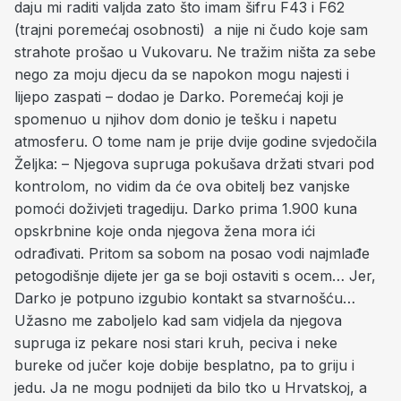
daju mi raditi valjda zato što imam šifru F43 i F62
(trajni poremećaj osobnosti) a nije ni čudo koje sam
strahote prošao u Vukovaru. Ne tražim ništa za sebe
nego za moju djecu da se napokon mogu najesti i
lijepo zaspati – dodao je Darko. Poremećaj koji je
spomenuo u njihov dom donio je tešku i napetu
atmosferu. O tome nam je prije dvije godine svjedočila
Željka: – Njegova supruga pokušava držati stvari pod
kontrolom, no vidim da će ova obitelj bez vanjske
pomoći doživjeti tragediju. Darko prima 1.900 kuna
opskrbnine koje onda njegova žena mora ići
odrađivati. Pritom sa sobom na posao vodi najmlađe
petogodišnje dijete jer ga se boji ostaviti s ocem… Jer,
Darko je potpuno izgubio kontakt sa stvarnošću…
Užasno me zaboljelo kad sam vidjela da njegova
supruga iz pekare nosi stari kruh, peciva i neke
bureke od jučer koje dobije besplatno, pa to griju i
jedu. Ja ne mogu podnijeti da bilo tko u Hrvatskoj, a